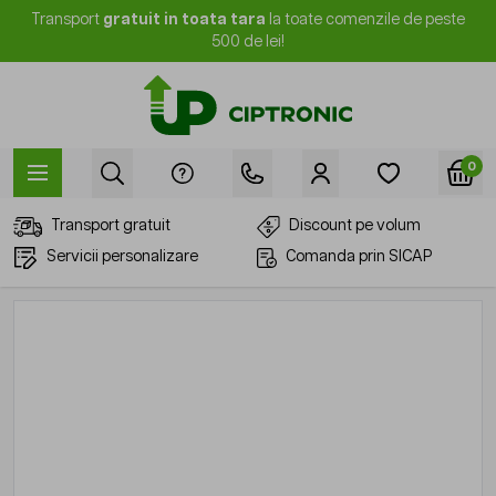
Mergi la Conținut
Transport
gratuit in toata tara
la toate comenzile de peste
500 de lei!
0
Transport gratuit
Discount pe volum
Servicii personalizare
Comanda prin SICAP