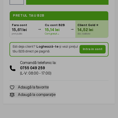
PRETUL TAU B2B
Fara cont
Cu cont B2B
Client Gold
⭐
15,61 lei
15,14 lei
14,52 lei
pret public
Cont gratuit→
disc. loialitate
Esti deja client?
Loghează-te
și vezi prețul
Intra in cont
tău B2B direct pe pagină.
Comandă telefonic la:
0755 049 259
(L-V: 08:00 - 17:00)
Adaugă la favorite
Adaugă la comparație