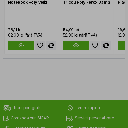
Notebook Roly Veliz
Tricou Roly Ferox Dama
Plas
76,11 lei
64,01 lei
15,61 
62,90 lei
52,90 lei
12,90 
Transport gratuit
Livrare rapida
Comanda prin SICAP
Servicii personalizare