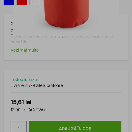
Produs din gama Roly, practic si usor de folosit in diverse
contexte.
O solutie simpla si eficienta pentru a creste vizibilitatea
brandului.
Vezi mai multe
In stoc furnizor
Livrare in 7-9 zile lucratoare
15,61 lei
12,90 lei
(fără TVA)
Cantitate
ADAUGĂ ÎN COȘ