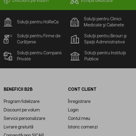
Discount pe volum
Echipă dedicată
Soluții pentru Clinici
Soluții pentru HoReCa
Medicale și Cabinete
Soluții pentru Firme de
Soluții pentru Birouri și
Curățenie
Spații Administrative
Soluții pentru Companii
Soluții pentru Instituții
Private
Publice
BENEFICII B2B
CONT CLIENT
Program fidelizare
Înregistrare
Discount pe volum
Login
Servicii personalizare
Contul meu
Livrare gratuită
Istoric comenzi
Comandă prin SICAP