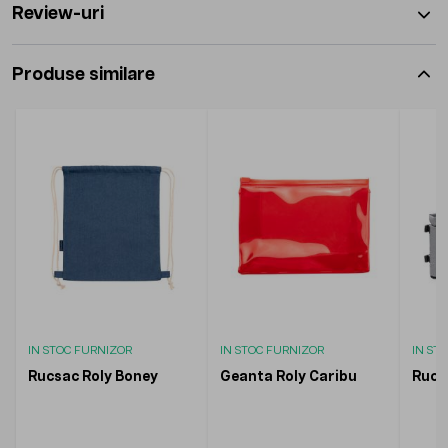
Review-uri
Produse similare
IN STOC FURNIZOR
IN STOC FURNIZOR
IN ST
Rucsac Roly Boney
Geanta Roly Caribu
Rucs