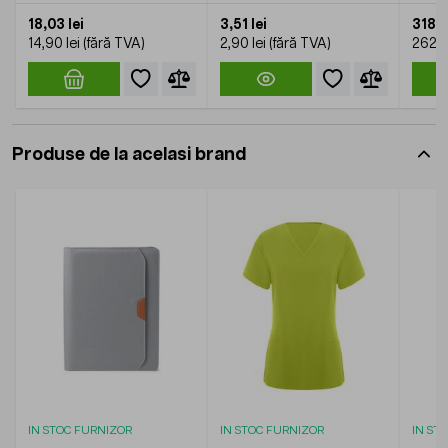
18,03 lei
3,51 lei
318,11
14,90 lei
2,90 lei
262,9
Produse de la acelasi brand
IN STOC FURNIZOR
IN STOC FURNIZOR
IN ST