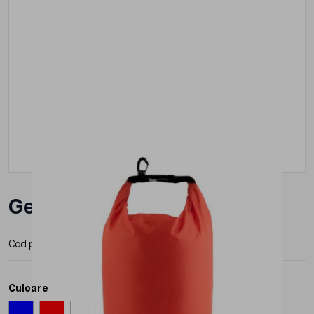
Geanta Roly Monje
Cod produs:
BO7532
Producator:
Roly
Culoare