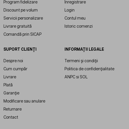
Program fidelizare
Înregistrare
Discount pe volum
Login
Servicii personalizare
Contul meu
Livrare gratuită
Istoric comenzi
Comandă prin SICAP
SUPORT CLIENȚI
INFORMAȚII LEGALE
Despre noi
Termeni și condiții
Cum cumpăr
Politica de confidențialitate
Livrare
ANPC
si
SOL
Plată
Garanție
Modificare sau anulare
Returnare
Contact