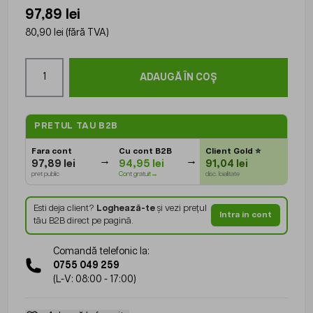
97,89 lei
80,90 lei
(fără TVA)
Cantitate
ADAUGĂ ÎN COȘ
PRETUL TAU B2B
Fara cont
Cu cont B2B
Client Gold
⭐
97,89 lei
94,95 lei
91,04 lei
pret public
Cont gratuit→
disc. loialitate
Esti deja client?
Loghează-te
și vezi prețul
Intra in cont
tău B2B direct pe pagină.
Comandă telefonic la:
0755 049 259
(L-V: 08:00 - 17:00)