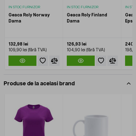
IN STOC FURNIZOR
IN STOC FURNIZOR
IN ST
Geaca Roly Norway
Geaca Roly Finland
Geac
Dama
Dama
Epsy
132,98 lei
126,93 lei
240,6
109,90 lei
104,90 lei
198,90
Produse de la acelasi brand