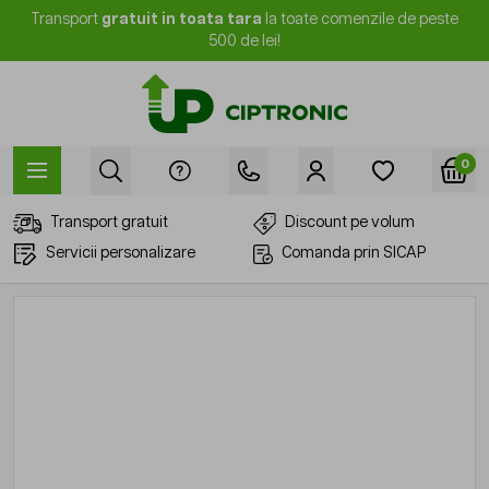
Mergi la Conținut
Transport
gratuit in toata tara
la toate comenzile de peste
500 de lei!
0
Transport gratuit
Discount pe volum
Servicii personalizare
Comanda prin SICAP