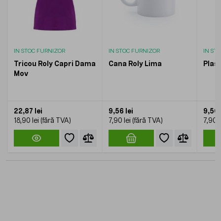
IN STOC FURNIZOR
IN STOC FURNIZOR
IN ST
Tricou Roly Capri Dama
Cana Roly Lima
Plas
Mov
22,87 lei
9,56 lei
9,56 
18,90 lei
7,90 lei
7,90 l