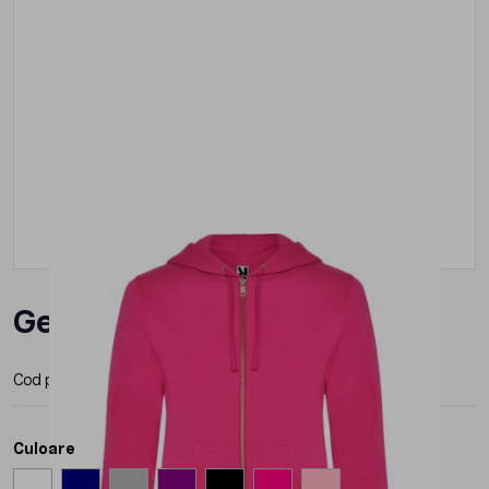
Geaca Roly Veleta Dama
Cod produs:
CQ64251
Producator:
Roly
Culoare