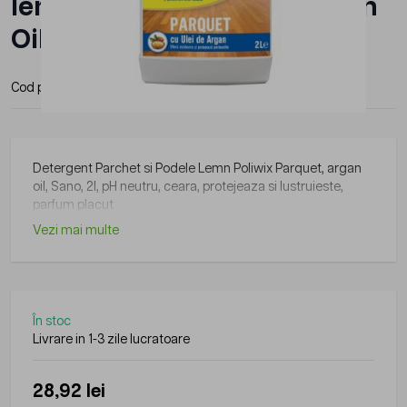
lemn Poliwix Parquet, Argan
Oil, SANO, 2l
Cod produs:
7290013268372
Producator:
Sano
Detergent Parchet si Podele Lemn Poliwix Parquet, argan
oil, Sano, 2l, pH neutru, ceara, protejeaza si lustruieste,
parfum placut
Vezi mai multe
În stoc
Livrare in 1-3 zile lucratoare
28,92 lei