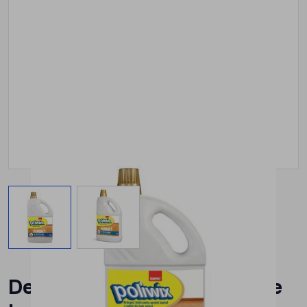
View larger image
View larger image
Detergent parchet si podele