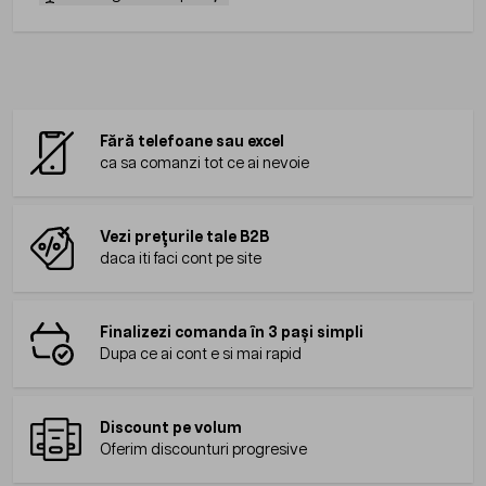
Fără telefoane sau excel
ca sa comanzi tot ce ai nevoie
Vezi prețurile tale B2B
daca iti faci cont pe site
Finalizezi comanda în 3 pași simpli
Dupa ce ai cont e si mai rapid
Discount pe volum
Oferim discounturi progresive