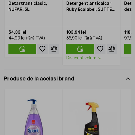
Detartrant clasic,
Detergent anticalcar
Dete
NUFAR, 5L
Ruby Ecolabel, SUTTER,
dezin
5kg
Safe
Form
54,33 lei
103,94 lei
118,4
44,90 lei
85,90 lei
97,90 
Discount volum
Produse de la acelasi brand