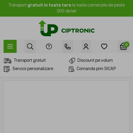
Mergi la Conținut
Transport
gratuit in toata tara
la toate comenzile de peste
500 de lei!
0
Transport gratuit
Discount pe volum
Servicii personalizare
Comanda prin SICAP