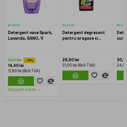
ÎN STOC
ÎN STOC
ÎN ST
Detergent vase Spark,
Detergent degresant
Dete
Lavanda, SANO, 1l
pentru aragaze si
cura
cuptoare Forte Plus,
ulei 
SANO, 1l
1l
26,50 lei
30,13
16,21 lei
-11%
21,90 lei
24,90
14,40 lei
11,90 lei
Discount volum