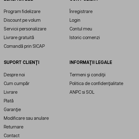
Program fidelizare
Înregistrare
Discount pe volum
Login
Servicii personalizare
Contul meu
Livrare gratuită
Istoric comenzi
Comandă prin SICAP
SUPORT CLIENȚI
INFORMAȚII LEGALE
Despre noi
Termeni și condiții
Cum cumpăr
Politica de confidențialitate
Livrare
ANPC
si
SOL
Plată
Garanție
Modificare sau anulare
Returnare
Contact