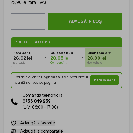
23,90 lei
(fără TVA)
Cantitate
ADAUGĂ ÎN COȘ
PRETUL TAU B2B
Fara cont
Cu cont B2B
Client Gold
⭐
28,92 lei
28,05 lei
26,90 lei
pret public
Cont gratuit→
disc. loialitate
Esti deja client?
Loghează-te
și vezi prețul
Intra in cont
tău B2B direct pe pagină.
Comandă telefonic la:
0755 049 259
(L-V: 08:00 - 17:00)
Adaugă la favorite
Adaugă la comparație