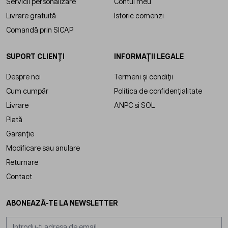
Servicii personalizare
Contul meu
Livrare gratuită
Istoric comenzi
Comandă prin SICAP
SUPORT CLIENȚI
INFORMAȚII LEGALE
Despre noi
Termeni și condiții
Cum cumpăr
Politica de confidențialitate
Livrare
ANPC
si
SOL
Plată
Garanție
Modificare sau anulare
Returnare
Contact
ABONEAZĂ-TE LA NEWSLETTER
Adresă email