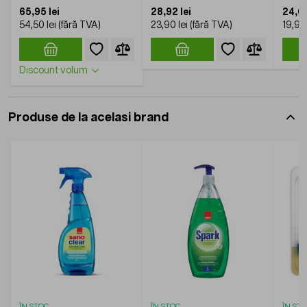
65,95 lei
28,92 lei
24,08
54,50 lei
23,90 lei
19,90 
Discount volum
Produse de la acelasi brand
ÎN STOC
ÎN STOC
ÎN ST