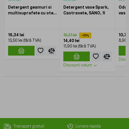
Detergent geamuri si
Detergent vase Spark,
Odor
multisuprafete cu otet,
Castravete, SANO, 1l
vasul
Clear, SANO, 1l
Hote
55gr
16,34 lei
10,77 
16,21 lei
-11%
13,50 lei
8,90 l
14,40 lei
11,90 lei
Disco
Discount volum
Transport gratuit
Livrare rapida