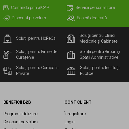
Comanda prin SICAP
Servicii personalizare
Discount pe volum
Echipă dedicată
Soluții pentru Clinici
Soluții pentru HoReCa
Medicale și Cabinete
Soluții pentru Firme de
Soluții pentru Birouri și
Curățenie
Spații Administrative
Soluții pentru Companii
Soluții pentru Instituții
Private
Publice
BENEFICII B2B
CONT CLIENT
Program fidelizare
Înregistrare
Discount pe volum
Login