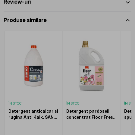
Review-uri
Produse similare
ÎN STOC
ÎN STOC
ÎN ST
Detergent anticalcar si
Detergent pardoseli
Dete
rugina Anti Kalk, SANO,
concentrat Floor Fresh
spum
4l
Home Floral Touch,
KOOB
SANO, 2l