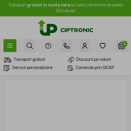
Mergi la Conținut
Transport
gratuit in toata tara
la toate comenzile de peste
500 de lei!
0
Transport gratuit
Discount pe volum
Servicii personalizare
Comanda prin SICAP