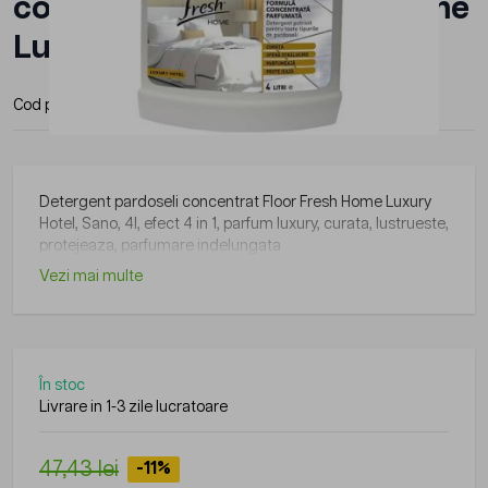
concentrat Floor Fresh Home
Luxury Hotel, SANO, 4l
Cod produs:
7290014006638
Producator:
Sano
Detergent pardoseli concentrat Floor Fresh Home Luxury
Hotel, Sano, 4l, efect 4 in 1, parfum luxury, curata, lustrueste,
protejeaza, parfumare indelungata
Vezi mai multe
În stoc
Livrare in 1-3 zile lucratoare
47,43 lei
-11%