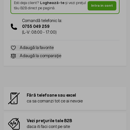
Esti deja client?
Loghează-te
și vezi prețul
Intra in cont
tău B2B direct pe pagină.
Comandă telefonic la:
0755 049 259
(L-V: 08:00 - 17:00)
Adaugă la favorite
Adaugă la comparație
Fără telefoane sau excel
ca sa comanzi tot ce ai nevoie
Vezi prețurile tale B2B
daca iti faci cont pe site