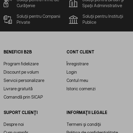
Curățenie
Spații Administrative
Soluții pentru Companii
Soluții pentru Instituții
Private
Publice
BENEFICII B2B
CONT CLIENT
Program fidelizare
Înregistrare
Discount pe volum
Login
Servicii personalizare
Contul meu
Livrare gratuită
Istoric comenzi
Comandă prin SICAP
SUPORT CLIENȚI
INFORMAȚII LEGALE
Despre noi
Termeni și condiții
Cum cumpăr
Politica de confidențialitate