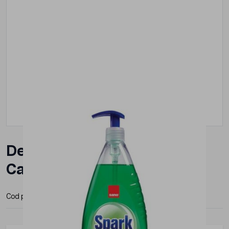
Detergent vase Spark,
Castravete, SANO, 1l
Cod produs:
7290108350531
Producator:
Sano