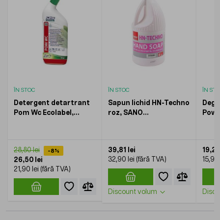
ÎN STOC
ÎN STOC
ÎN ST
Detergent detartrant
Sapun lichid HN-Techno
Degr
Pom Wc Ecolabel,
roz, SANO
Powe
SUTTER, 750ml
Professional, 4l
Degre
Form
39,81 lei
19,24
28,80 lei
-8%
32,90 lei
15,90 
26,50 lei
21,90 lei
Discount volum
Disco