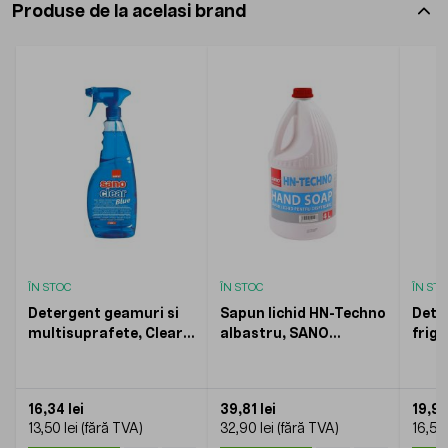
Produse de la acelasi brand
ÎN STOC
ÎN STOC
ÎN ST
Detergent geamuri si
Sapun lichid HN-Techno
Dete
multisuprafete, Clear
albastru, SANO
frigi
Blue, SANO, 1l
Professional, 4l
micr
750m
16,34 lei
39,81 lei
19,97
13,50 lei
32,90 lei
16,50 