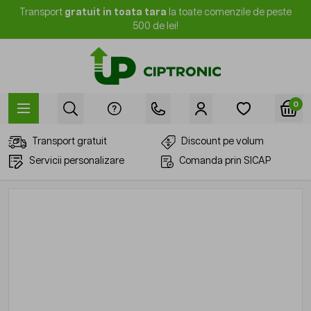
Mergi la Conținut
Transport
gratuit in toata tara
la toate comenzile de peste
500 de lei!
0
Transport gratuit
Discount pe volum
Servicii personalizare
Comanda prin SICAP