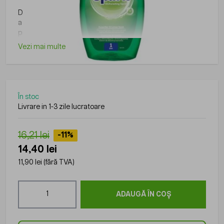
Detergent vase Spark castravete, Sano, 1l, fara urme,
agenti activi: minim 24%, ingrediente cosmetice,
protejeaza pielea sensibila, indeparteaza grasimea
Vezi mai multe
În stoc
Livrare in 1-3 zile lucratoare
16,21 lei
-11%
14,40 lei
11,90 lei
(fără TVA)
Cantitate
ADAUGĂ ÎN COȘ