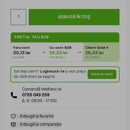
Cantitate
ADAUGĂ ÎN COȘ
PRETUL TAU B2B
Fara cont
Cu cont B2B
Client Gold
⭐
30,13 lei
29,23 lei
28,02 lei
pret public
Cont gratuit→
disc. loialitate
Esti deja client?
Loghează-te
și vezi prețul
Intra in cont
tău B2B direct pe pagină.
Comandă telefonic la:
0755 049 259
(L-V: 08:00 - 17:00)
Adaugă la favorite
Adaugă la comparație