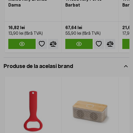
Dama
Barbat
Barb
16,82 lei
67,64 lei
21,66
13,90 lei
55,90 lei
17,90 
Produse de la acelasi brand