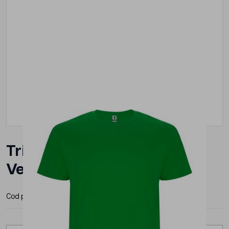
Tricou Roly Stafford Barbat
Verde
Cod produs:
CA6681211
Producator:
Roly