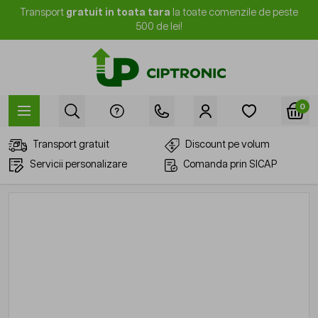
Mergi la Conținut
Transport
gratuit in toata tara
la toate comenzile de peste
500 de lei!
0
Transport gratuit
Discount pe volum
Servicii personalizare
Comanda prin SICAP