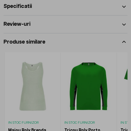
Specificatii
Review-uri
Produse similare
IN STOC FURNIZOR
IN STOC FURNIZOR
IN ST
Maiou Roly Brenda
Tricou Roly Porto
Trico