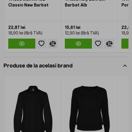
Classic New Barbat
Barbat Alb
Port
22,87 lei
15,61 lei
22,87
18,90 lei
12,90 lei
18,90 
Produse de la acelasi brand