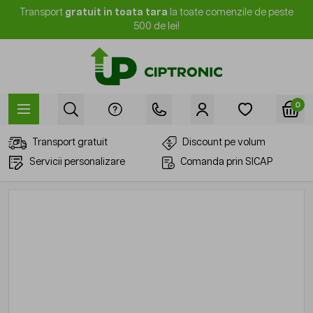
Mergi la Conținut
Transport
gratuit in toata tara
la toate comenzile de peste
500 de lei!
0
Transport gratuit
Discount pe volum
Servicii personalizare
Comanda prin SICAP