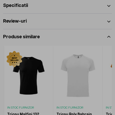
Specificatii
Review-uri
Produse similare
IN STOC FURNIZOR
IN STOC FURNIZOR
IN ST
Tricou Malfini 132
Tricou Roly Bahrain
Tric