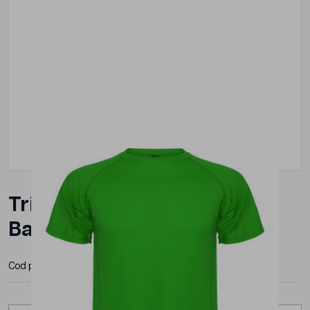
Tricou Roly Montecarlo
Barbat Verde
Cod produs:
CA0425211
Producator:
Roly