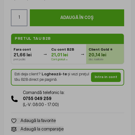
Cantitate
ADAUGĂ ÎN COȘ
PRETUL TAU B2B
Fara cont
Cu cont B2B
Client Gold
⭐
21,66 lei
21,01 lei
20,14 lei
pret public
Cont gratuit→
disc. loialitate
Esti deja client?
Loghează-te
și vezi prețul
Intra in cont
tău B2B direct pe pagină.
Comandă telefonic la:
0755 049 259
(L-V: 08:00 - 17:00)
Adaugă la favorite
Adaugă la comparație