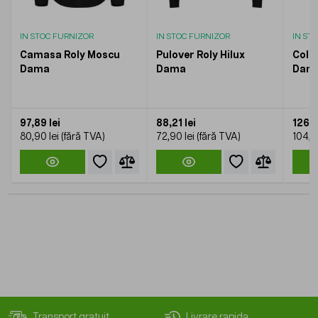
IN STOC FURNIZOR
IN STOC FURNIZOR
IN ST
Camasa Roly Moscu
Pulover Roly Hilux
Cola
Dama
Dama
Dam
97,89 lei
88,21 lei
126,9
80,90 lei
72,90 lei
104,9
Transport gratuit
Livrare rapida