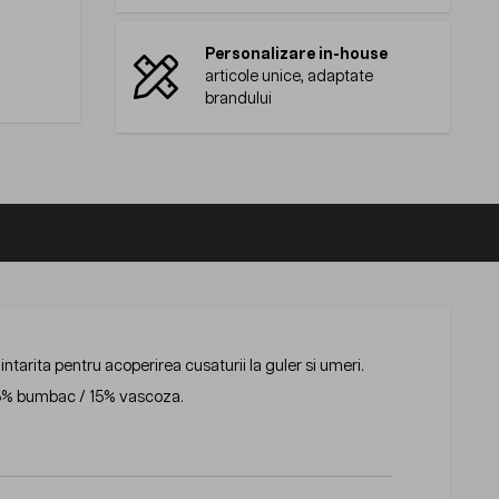
Personalizare in-house
articole unice, adaptate
brandului
tarita pentru acoperirea cusaturii la guler si umeri.
 85% bumbac / 15% vascoza.