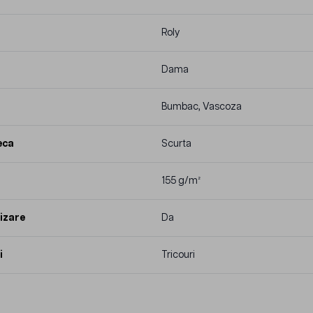
Roly
Dama
Bumbac, Vascoza
eca
Scurta
155 g/m²
izare
Da
i
Tricouri