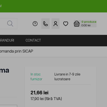
i!
0
produse
0.00 lei
BRANDURI
CONTACT
omanda prin SICAP
ama
In stoc
Livrare in 7-9 zile
furnizor
lucratoare
21,66 lei
17,90 lei
(fără TVA)