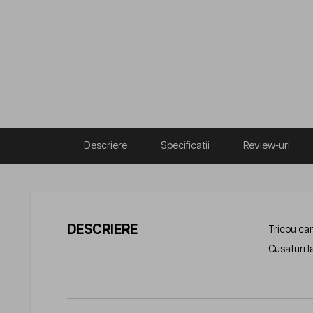
Descriere
Specificatii
Review-uri
DESCRIERE
Tricou cam
Cusaturi 