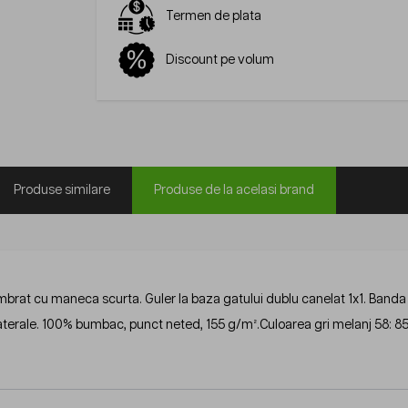
Termen de plata
Discount pe volum
Produse similare
Produse de la acelasi brand
brat cu maneca scurta. Guler la baza gatului dublu canelat 1x1. Banda in
laterale. 100% bumbac, punct neted, 155 g/m².Culoarea gri melanj 58: