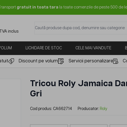
Transport
gratuit in toata tara
la toate comenzile de peste 500 de le
Caută produse dupa cod, denumire sau categorie
 TVA inclus
 VOLUM
LICHIDARE DE STOC
CELE MAI VANDUTE
tuit
Discount pe volum
Servicii personalizare
C
Tricou Roly Jamaica D
Gri
Cod produs:
CA662714
Producator:
Roly