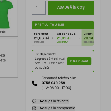
Cantitate
ADAUGĂ ÎN COȘ
PRETUL TAU B2B
erde
Fara cont
Cu cont B2B
Client Gold
⭐
21,66 lei
21,01 lei
20,14 lei
pret public
Cont gratuit→
disc. loialitate
Esti deja client?
ezi
Loghează-te
și vezi
oate
Intra in cont
prețul tău B2B direct
pe pagină.
Comandă telefonic la:
0755 049 259
(L-V: 08:00 - 17:00)
Adaugă la favorite
Adaugă la comparație