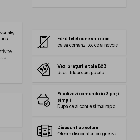
sionale,
izarea
Fără telefoane sau excel
ca sa comanzi tot ce ai nevoie
trivite
 sau
Vezi prețurile tale B2B
daca iti faci cont pe site
Finalizezi comanda în 3 pași
simpli
Dupa ce ai cont e si mai rapid
Discount pe volum
Oferim discounturi progresive