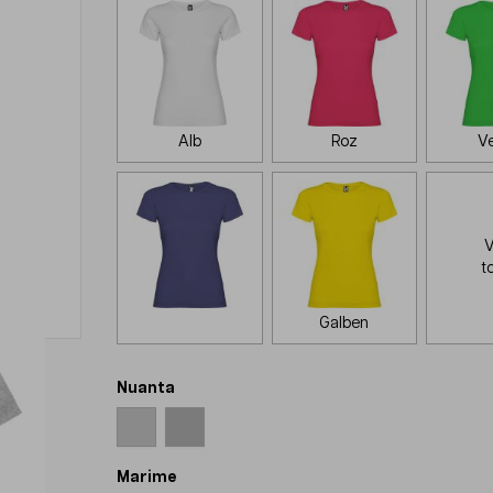
Alb
Roz
V
V
t
Galben
Nuanta
Marime