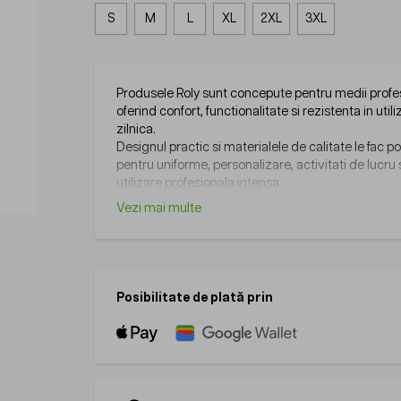
S
M
L
XL
2XL
3XL
Produsele Roly sunt concepute pentru medii profe
oferind confort, functionalitate si rezistenta in util
zilnica.
Designul practic si materialele de calitate le fac po
pentru uniforme, personalizare, activitati de lucru
utilizare profesionala intensa.
Vezi mai multe
Posibilitate de plată prin