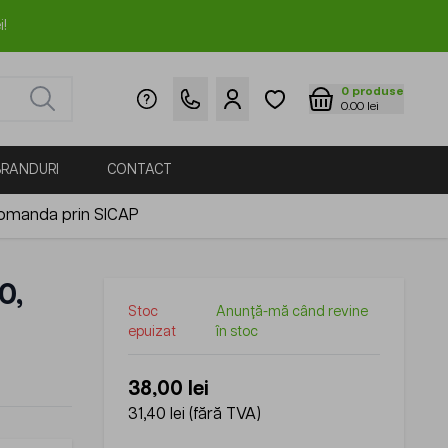
i!
0
produse
0.00 lei
BRANDURI
CONTACT
omanda prin SICAP
0,
Stoc
Anunță-mă când revine
epuizat
în stoc
38,00 lei
31,40 lei
(fără TVA)