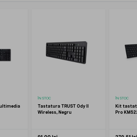
ÎN STOC
ÎN STOC
ultimedia
Tastatura TRUST Ody II
Kit tasta
Wireless, Negru
Pro KM522
Negru