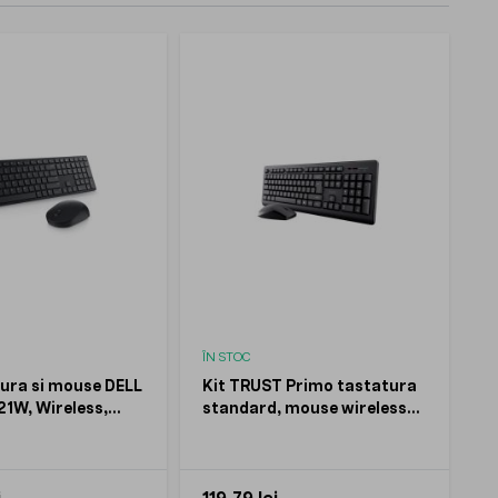
ÎN STOC
tura si mouse DELL
Kit TRUST Primo tastatura
1W, Wireless,
standard, mouse wireless
optic, Negru