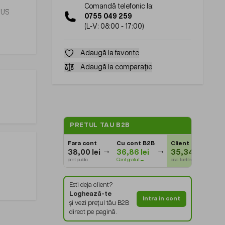
Comandă telefonic la:
, US
0755 049 259
(L-V: 08:00 - 17:00)
Adaugă la favorite
Adaugă la comparație
PRETUL TAU B2B
Fara cont
Cu cont B2B
Client Gold
⭐
38,00 lei
36,86 lei
35,34 lei
pret public
Cont gratuit→
disc. loialitate
Esti deja client?
Loghează-te
Intra in cont
și vezi prețul tău B2B
direct pe pagină.