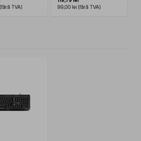
i
119,79 lei
99,00 lei