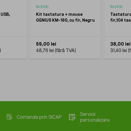
ÎN STOC
ÎN STOC
 USB,
Kit tastatura + mouse
Tastatura
GENIUS KM-160, cu fir, Negru
fir,104 ta
59,00 lei
38,00 lei
48,76 lei
31,40 lei
Servicii
Comanda prin SICAP
personalizare