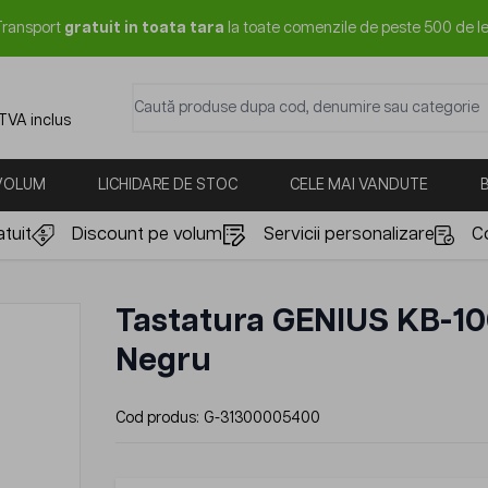
Transport
gratuit in toata tara
la toate comenzile de peste 500 de le
Caută produse dupa cod, denumire sau categorie
 TVA inclus
 VOLUM
LICHIDARE DE STOC
CELE MAI VANDUTE
tuit
Discount pe volum
Servicii personalizare
C
Tastatura GENIUS KB-10
Negru
Cod produs:
G-31300005400