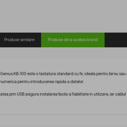
Produse similare
Produse de la acelasi brand
Genius KB-100 este o tastatura standard cu fir, ideala pentru birou sau
 numerica pentru introducerea rapida a datelor.
tea prin USB asigura instalarea facila si fiabilitate in utilizare, iar cablul 