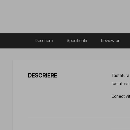
Descriere
Specificatii
Review-uri
DESCRIERE
Tastatura 
tastatura
Conectivita