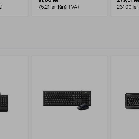
91,00 lei
279,51 le
75,21 lei
231,00 lei