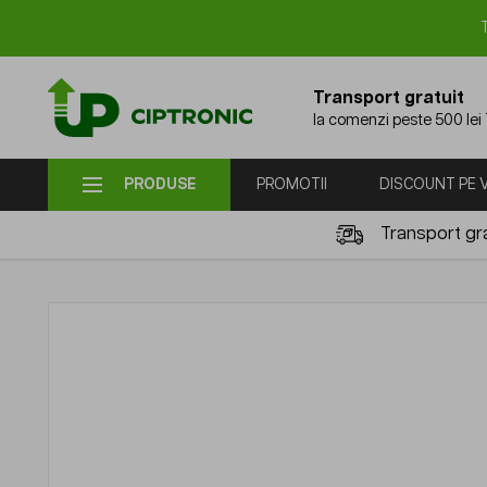
Mergi la Conținut
Transport gratuit
la comenzi peste 500 lei
PRODUSE
PROMOTII
DISCOUNT PE
Transport gra