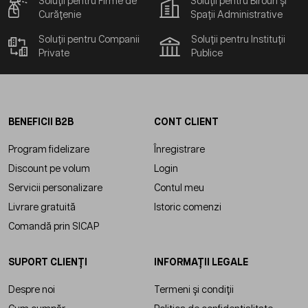
Soluții pentru Firme de
Soluții pentru Birouri și
Curățenie
Spații Administrative
Soluții pentru Companii
Soluții pentru Instituții
Private
Publice
BENEFICII B2B
CONT CLIENT
Program fidelizare
Înregistrare
Discount pe volum
Login
Servicii personalizare
Contul meu
Livrare gratuită
Istoric comenzi
Comandă prin SICAP
SUPORT CLIENȚI
INFORMAȚII LEGALE
Despre noi
Termeni și condiții