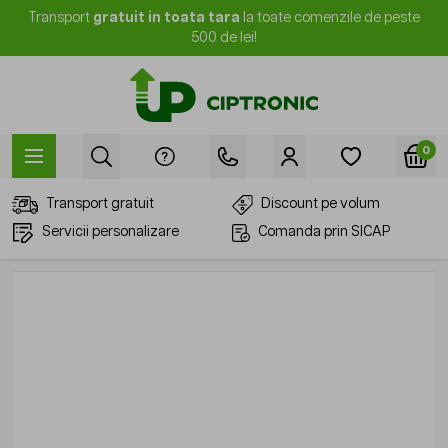
Mergi la Conținut
Transport
gratuit in toata tara
la toate comenzile de peste
500 de lei!
0
Transport gratuit
Discount pe volum
Servicii personalizare
Comanda prin SICAP