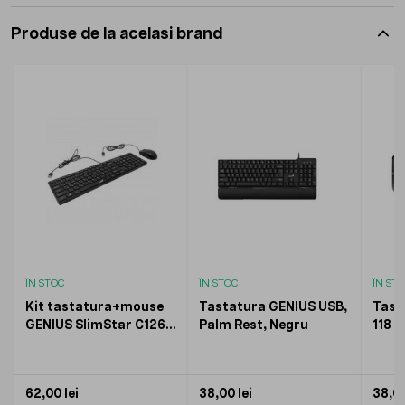
Produse de la acelasi brand
ÎN STOC
ÎN STOC
ÎN ST
Kit tastatura+mouse
Tastatura GENIUS USB,
Tast
GENIUS SlimStar C126,
Palm Rest, Negru
118 c
cu fir, Negru
Negr
62,00 lei
38,00 lei
38,00