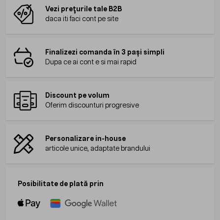
Vezi prețurile tale B2B
daca iti faci cont pe site
Finalizezi comanda în 3 pași simpli
Dupa ce ai cont e si mai rapid
Discount pe volum
Oferim discounturi progresive
Personalizare in-house
articole unice, adaptate brandului
Posibilitate de plată prin