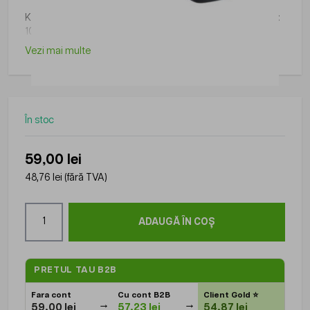
Kit tastatura + mouse Genius KM-160, cu fir, usb, tastatura:
104 taste, mouse: 3 butoane 1 rotita, culoare: negru
Vezi mai multe
În stoc
59,00 lei
48,76 lei
(fără TVA)
Cantitate
ADAUGĂ ÎN COȘ
PRETUL TAU B2B
Fara cont
Cu cont B2B
Client Gold
⭐
59,00 lei
57,23 lei
54,87 lei