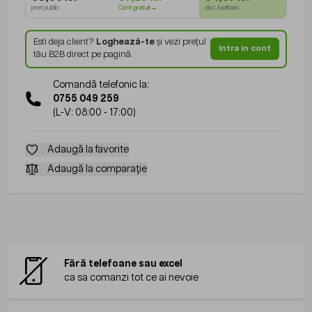
pret public
Cont gratuit→
disc. loialitate
Esti deja client?
Loghează-te
și vezi prețul
Intra in cont
tău B2B direct pe pagină.
Comandă telefonic la:
0755 049 259
(L-V: 08:00 - 17:00)
Adaugă la favorite
Adaugă la comparație
Fără telefoane sau excel
ca sa comanzi tot ce ai nevoie