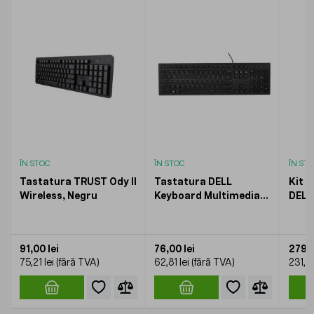
ÎN STOC
ÎN STOC
ÎN ST
Tastatura TRUST Ody II
Tastatura DELL
Kit 
Wireless, Negru
Keyboard Multimedia
DELL
KB216, cu fir, Negru
Wire
91,00 lei
76,00 lei
279,5
75,21 lei
62,81 lei
231,00