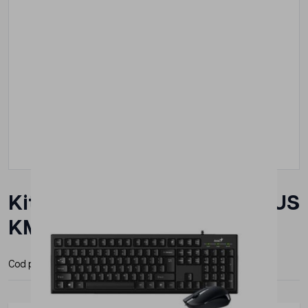
Kit tastatura + mouse GENIUS
KM-160, cu fir, Negru
Cod produs:
G-31330001413