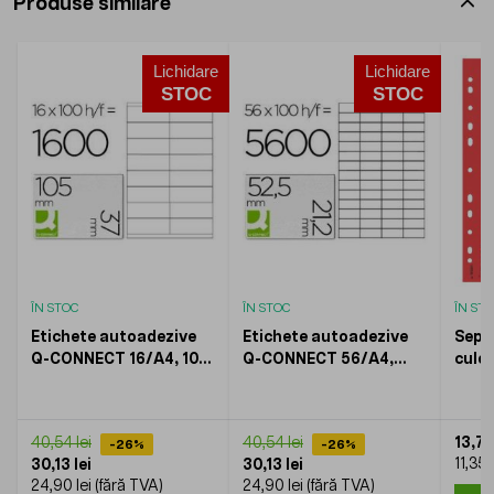
Produse similare
Lichidare
Lichidare
STOC
STOC
ÎN STOC
ÎN STOC
ÎN ST
Etichete autoadezive
Etichete autoadezive
Sepa
Q-CONNECT 16/A4, 105
Q-CONNECT 56/A4,
culo
x 37 mm, albe,
52.5 x 21.2 mm, albe,
ESSE
pretaiate, 100 coli/top
pretaiate, 100 coli/top
13,73
40,54 lei
40,54 lei
-26%
-26%
11,35 l
30,13 lei
30,13 lei
24,90 lei
24,90 lei