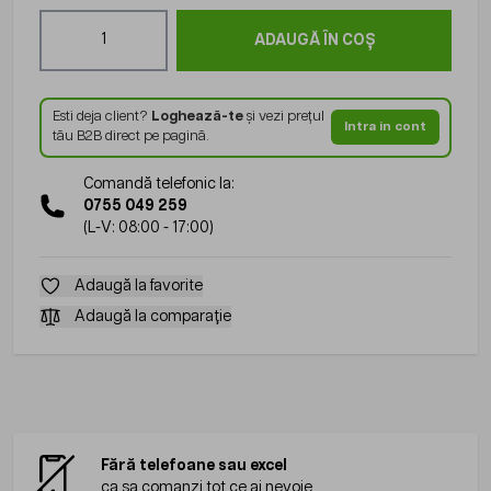
Cantitate
ADAUGĂ ÎN COȘ
Esti deja client?
Loghează-te
și vezi prețul
Intra in cont
tău B2B direct pe pagină.
Comandă telefonic la:
0755 049 259
(L-V: 08:00 - 17:00)
Adaugă la favorite
Adaugă la comparație
Fără telefoane sau excel
ca sa comanzi tot ce ai nevoie