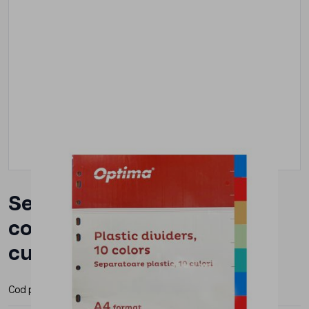
Separatoare index plastic
color, A4, 120 microni, 5
culori/set, Optima
Cod produs:
OP-405 OD
Producator:
Optima