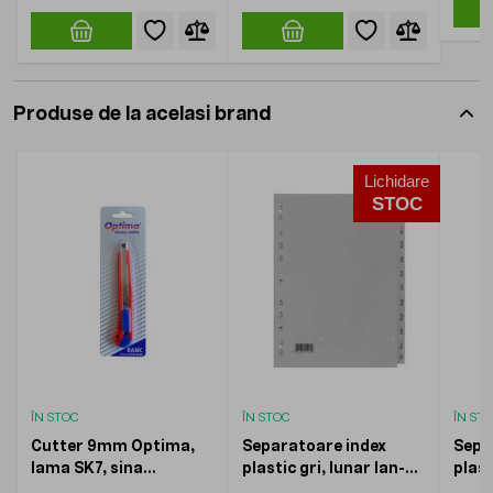
Produse de la acelasi brand
Lichidare
STOC
ÎN STOC
ÎN STOC
ÎN ST
Cutter 9mm Optima,
Separatoare index
Sepa
lama SK7, sina
plastic gri, lunar Ian-
plast
metalica, ABS
Dec, A4, 120 microni,
Z, A5