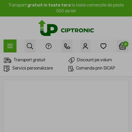
Mergi la Conținut
Transport
gratuit in toata tara
la toate comenzile de peste
500 de lei!
0
Transport gratuit
Discount pe volum
Servicii personalizare
Comanda prin SICAP