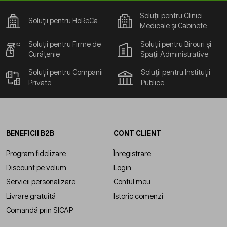
Soluții pentru Clinici
Soluții pentru HoReCa
Medicale și Cabinete
Soluții pentru Firme de
Soluții pentru Birouri și
Curățenie
Spații Administrative
Soluții pentru Companii
Soluții pentru Instituții
Private
Publice
BENEFICII B2B
CONT CLIENT
Program fidelizare
Înregistrare
Discount pe volum
Login
Servicii personalizare
Contul meu
Livrare gratuită
Istoric comenzi
Comandă prin SICAP