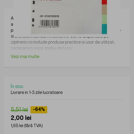
Articolele de papetarie pot fi integrate cu usurinta in
activitatile zilnice din birouri, scoli, institutii sau alte medii
profesionale, fiind utile pentru organizare, scriere, arhivare
si alte activitati administrative. Gama disponibila pe
ciptronic.ro include produse practice si usor de utilizat,
necesare in orice spatiu de lucru.
Vezi mai multe
În stoc
Livrare in 1-3 zile lucratoare
5,51 lei
-64%
2,00 lei
1,65 lei
(fără TVA)