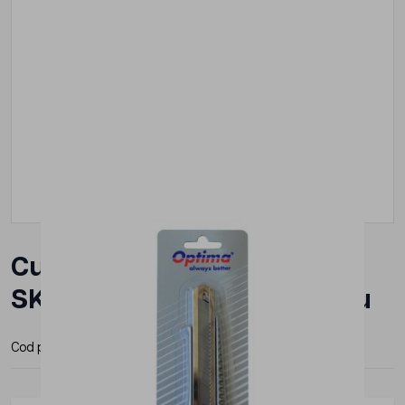
Cutter 18mm Optima, lama
SK5, sina metalica, aluminiu
Cod produs:
OP-381081263
Producator:
Optima