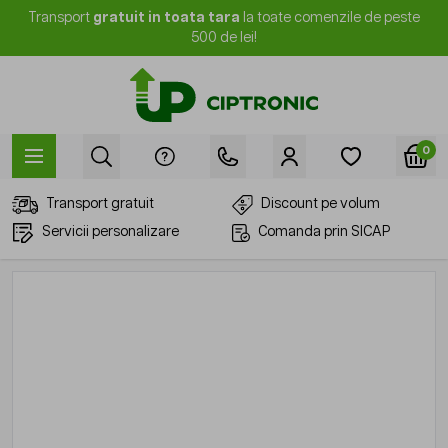
Mergi la Conținut
Transport
gratuit in toata tara
la toate comenzile de peste
500 de lei!
0
Transport gratuit
Discount pe volum
Servicii personalizare
Comanda prin SICAP