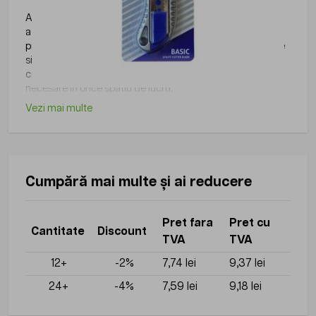
Articolele de papetarie pot fi integrate cu usurinta in
activitatile zilnice din birouri, scoli, institutii sau alte medii
profesionale, fiind utile pentru organizare, scriere, arhivare
si alte activitati administrative. Gama disponibila pe
ciptronic.ro include produse practice si usor de utilizat,
necesare in orice spatiu de lucru.
Vezi mai multe
Cumpără mai multe și ai reducere
Pret fara
Pret cu
Cantitate
Discount
TVA
TVA
12+
-2%
7,74 lei
9,37 lei
24+
-4%
7,59 lei
9,18 lei