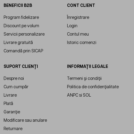
BENEFICII B2B
CONT CLIENT
Program fidelizare
Înregistrare
Discount pe volum
Login
Servicii personalizare
Contul meu
Livrare gratuită
Istoric comenzi
Comandă prin SICAP
SUPORT CLIENȚI
INFORMAȚII LEGALE
Despre noi
Termeni și condiții
Cum cumpăr
Politica de confidențialitate
Livrare
ANPC
si
SOL
Plată
Garanție
Modificare sau anulare
Returnare