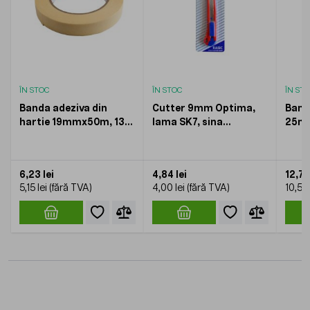
ÎN STOC
ÎN STOC
ÎN ST
Banda adeziva din
Cutter 9mm Optima,
Band
hartie 19mmx50m, 135
lama SK7, sina
25m
microni, Optima
metalica, ABS
micr
6,23 lei
4,84 lei
12,71 
5,15 lei
4,00 lei
10,50 