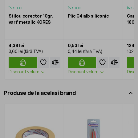
ÎN STOC
ÎN STOC
ÎN ST
Stilou corector 10gr.
Plic C4 alb siliconic
Cart
varf metalic KORES
160g
4,36 lei
0,53 lei
124,5
3,60 lei
0,44 lei
102,90
Discount volum
Discount volum
Disco
Produse de la acelasi brand