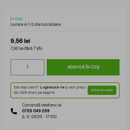
În stoc
Livrare in 1-3 zile lucratoare
9,56 lei
7,90 lei
(fără TVA)
Cantitate
ADAUGĂ ÎN COȘ
Esti deja client?
Loghează-te
și vezi prețul
Intra in cont
tău B2B direct pe pagină.
Comandă telefonic la:
0755 049 259
(L-V: 08:00 - 17:00)