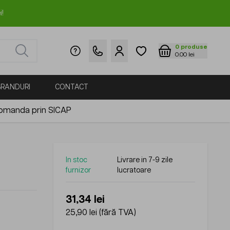
i!
0
produse
0.00 lei
BRANDURI
CONTACT
omanda prin SICAP
In stoc
Livrare in 7-9 zile
furnizor
lucratoare
31,34 lei
25,90 lei
(fără TVA)