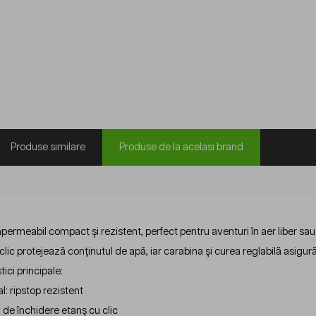
Produse similare
Produse de la acelasi brand
ermeabil compact și rezistent, perfect pentru aventuri în aer liber sau 
clic protejează conținutul de apă, iar carabina și curea reglabilă asigură 
tici principale:
l: ripstop rezistent
 de închidere etanș cu clic