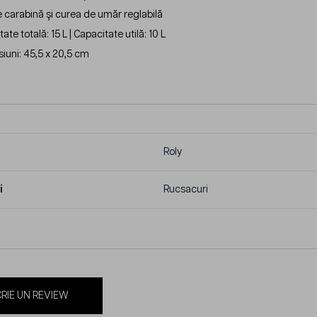
e carabină și curea de umăr reglabilă
ate totală: 15 L | Capacitate utilă: 10 L
iuni: 45,5 x 20,5 cm
Roly
i
Rucsacuri
RIE UN REVIEW