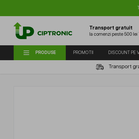
Mergi la Conținut
Transport gratuit
la comenzi peste 500 lei
PRODUSE
PROMOTII
DISCOUNT PE
Transport gra