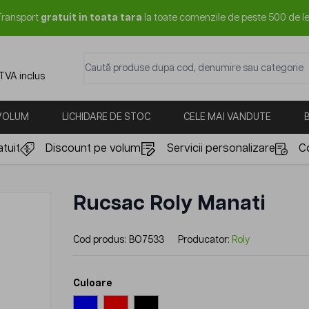
Transport
gratuit in toata tara
la toate comenzile de peste 500 de le
Caută produse dupa cod, denumire sau categorie
 TVA inclus
 VOLUM
LICHIDARE DE STOC
CELE MAI VANDUTE
tuit
Discount pe volum
Servicii personalizare
C
Rucsac Roly Manati
Cod produs:
BO7533
Producator:
Roly
Culoare