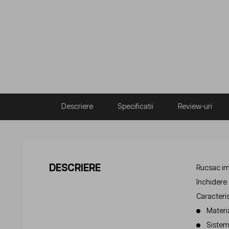
Descriere
Specificatii
Review-uri
DESCRIERE
Rucsac imp
închidere 
Caracteris
Materia
Sistem