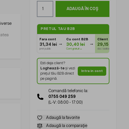
Cantitate
ADAUGĂ ÎN COȘ
diverse
PRETUL TAU B2B
itatea
Fara cont
Cu cont B2B
Client Gold
⭐
31,34 lei
30,40 lei
29,15 lei
pret public
Cont gratuit→
disc. loialitate
Esti deja client?
Loghează-te
și vezi
Intra in cont
prețul tău B2B direct
pe pagină.
Comandă telefonic la:
0755 049 259
(L-V: 08:00 - 17:00)
Adaugă la favorite
Adaugă la comparație