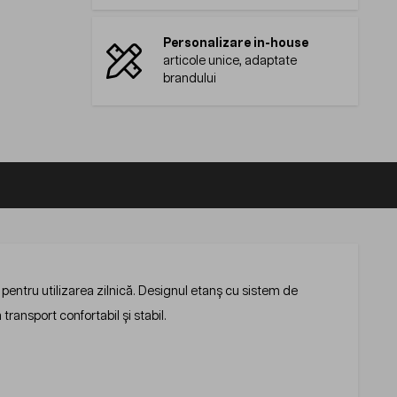
Personalizare in-house
articole unice, adaptate
brandului
pentru utilizarea zilnică. Designul etanș cu sistem de
transport confortabil și stabil.