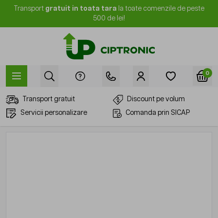
Mergi la Conținut
Transport
gratuit in toata tara
la toate comenzile de peste
500 de lei!
0
Transport gratuit
Discount pe volum
Servicii personalizare
Comanda prin SICAP