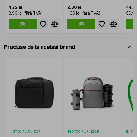
4,72 lei
2,30 lei
44,65
3,90 lei
1,90 lei
36,90
Produse de la acelasi brand
IN STOC FURNIZOR
IN STOC FURNIZOR
IN ST