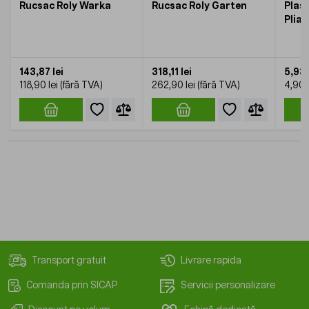
Rucsac Roly Warka
Rucsac Roly Garten
Plas
Pliab
143,87 lei
318,11 lei
5,93 
118,90 lei
262,90 lei
4,90 l
Transport gratuit
Livrare rapida
Comanda prin SICAP
Servicii personalizare