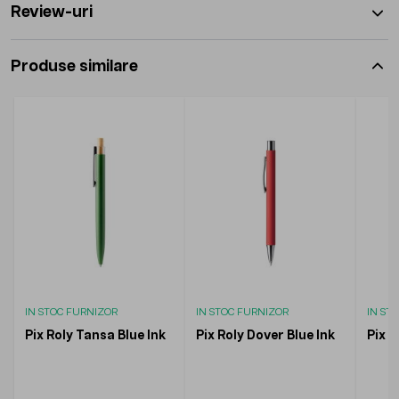
Review-uri
Produse similare
IN STOC FURNIZOR
IN STOC FURNIZOR
IN ST
Pix Roly Tansa Blue Ink
Pix Roly Dover Blue Ink
Pix R