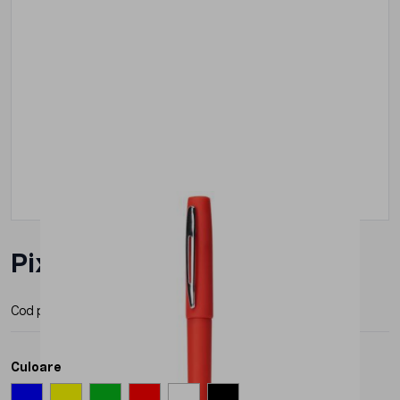
Pix Roly Coloma Blue Ink
Cod produs:
HW8017
Producator:
Roly
Culoare