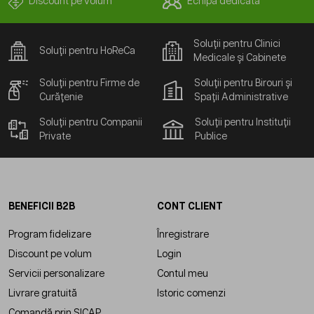
Discount pe volum
Echipă dedicată
Soluții pentru Clinici
Soluții pentru HoReCa
Medicale și Cabinete
Soluții pentru Firme de
Soluții pentru Birouri și
Curățenie
Spații Administrative
Soluții pentru Companii
Soluții pentru Instituții
Private
Publice
BENEFICII B2B
CONT CLIENT
Program fidelizare
Înregistrare
Discount pe volum
Login
Servicii personalizare
Contul meu
Livrare gratuită
Istoric comenzi
Comandă prin SICAP