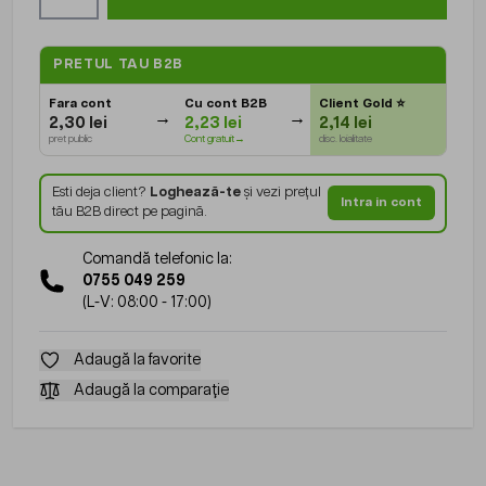
PRETUL TAU B2B
Fara cont
Cu cont B2B
Client Gold
⭐
2,30 lei
2,23 lei
2,14 lei
pret public
Cont gratuit→
disc. loialitate
Esti deja client?
Loghează-te
și vezi prețul
Intra in cont
tău B2B direct pe pagină.
Comandă telefonic la:
0755 049 259
(L-V: 08:00 - 17:00)
Adaugă la favorite
Adaugă la comparație