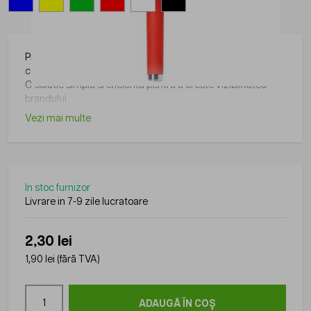
Produs din gama Roly, practic si usor de folosit in diverse
contexte.
O solutie simpla si eficienta pentru a creste vizibilitatea
brandului.
Vezi mai multe
In stoc furnizor
Livrare in 7-9 zile lucratoare
2,30 lei
1,90 lei
(fără TVA)
Cantitate
ADAUGĂ ÎN COȘ