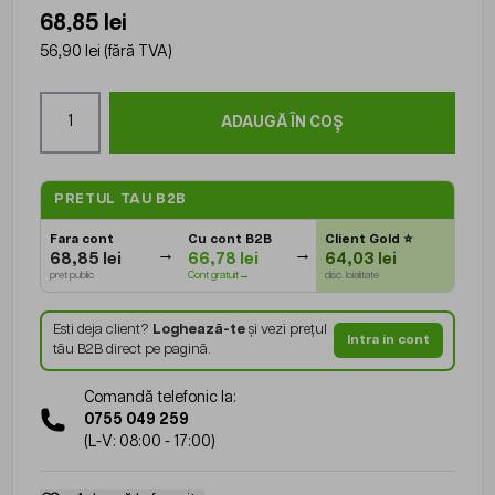
68,85 lei
56,90 lei
(fără TVA)
Cantitate
ADAUGĂ ÎN COȘ
PRETUL TAU B2B
Fara cont
Cu cont B2B
Client Gold
⭐
68,85 lei
66,78 lei
64,03 lei
pret public
Cont gratuit→
disc. loialitate
Esti deja client?
Loghează-te
și vezi prețul
Intra in cont
tău B2B direct pe pagină.
Comandă telefonic la:
0755 049 259
(L-V: 08:00 - 17:00)