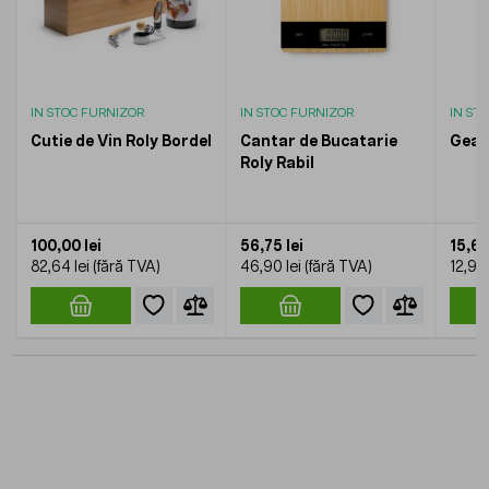
IN STOC FURNIZOR
IN STOC FURNIZOR
IN ST
Cutie de Vin Roly Bordel
Cantar de Bucatarie
Gean
Roly Rabil
100,00 lei
56,75 lei
15,61 
82,64 lei
46,90 lei
12,90 