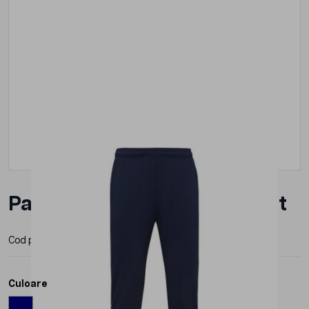
Pantaloni Roly Rodas Barbat
Cod produs:
PA03412
Producator:
Roly
Culoare