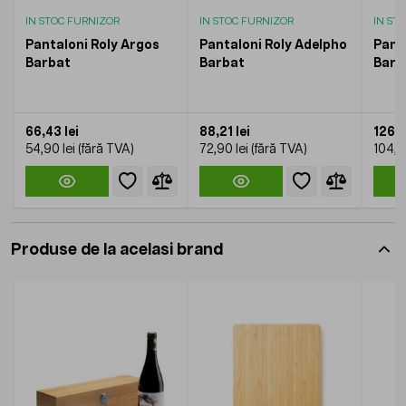
IN STOC FURNIZOR
IN STOC FURNIZOR
IN ST
Pantaloni Roly Argos
Pantaloni Roly Adelpho
Panta
Barbat
Barbat
Barb
66,43 lei
88,21 lei
126,9
54,90 lei
72,90 lei
104,9
Produse de la acelasi brand