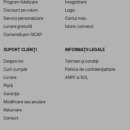
Program fidelizare
Înregistrare
Discount pe volum
Login
Servicii personalizare
Contul meu
Livrare gratuită
Istoric comenzi
Comandă prin SICAP
SUPORT CLIENȚI
INFORMAȚII LEGALE
Despre noi
Termeni și condiții
Cum cumpăr
Politica de confidențialitate
Livrare
ANPC
si
SOL
Plată
Garanție
Modificare sau anulare
Returnare
Contact