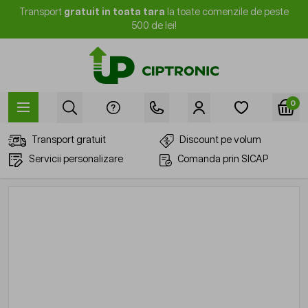
Mergi la Conținut
Transport
gratuit in toata tara
la toate comenzile de peste
500 de lei!
0
Transport gratuit
Discount pe volum
Servicii personalizare
Comanda prin SICAP