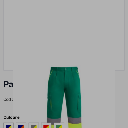
Pantaloni Roly Enix Barbat
Cod produs:
HV93212
Producator:
Roly
Culoare