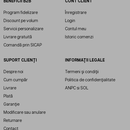
BENEFICII B2B
CONT CLIENT
Program fidelizare
Înregistrare
Discount pe volum
Login
Servicii personalizare
Contul meu
Livrare gratuită
Istoric comenzi
Comandă prin SICAP
SUPORT CLIENȚI
INFORMAȚII LEGALE
Despre noi
Termeni și condiții
Cum cumpăr
Politica de confidențialitate
Livrare
ANPC
si
SOL
Plată
Garanție
Modificare sau anulare
Returnare
Contact