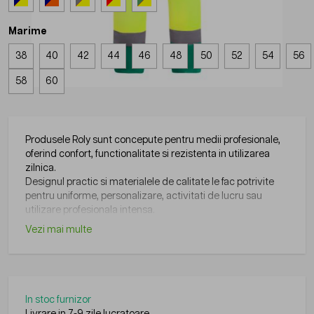
Marime
38
40
42
44
46
48
50
52
54
56
58
60
Produsele Roly sunt concepute pentru medii profesionale,
oferind confort, functionalitate si rezistenta in utilizarea
zilnica.
Designul practic si materialele de calitate le fac potrivite
pentru uniforme, personalizare, activitati de lucru sau
utilizare profesionala intensa.
Vezi mai multe
In stoc furnizor
Livrare in 7-9 zile lucratoare