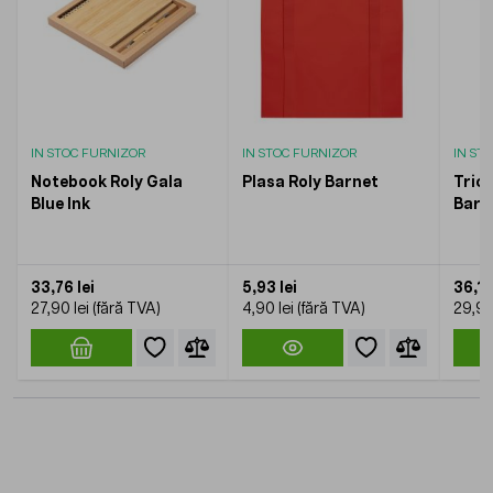
IN STOC FURNIZOR
IN STOC FURNIZOR
IN ST
Notebook Roly Gala
Plasa Roly Barnet
Trico
Blue Ink
Barb
33,76 lei
5,93 lei
36,18
27,90 lei
4,90 lei
29,90