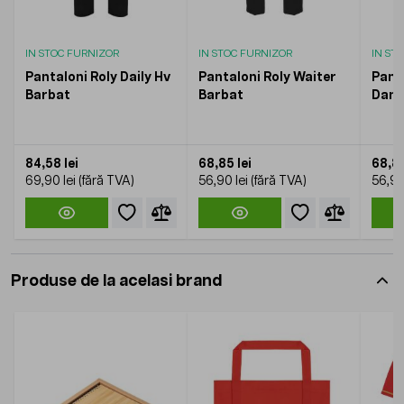
IN STOC FURNIZOR
IN STOC FURNIZOR
IN ST
Pantaloni Roly Daily Hv
Pantaloni Roly Waiter
Panta
Barbat
Barbat
Dam
84,58 lei
68,85 lei
68,85
69,90 lei
56,90 lei
56,90
Produse de la acelasi brand