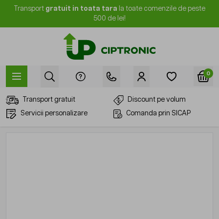
Mergi la Conținut
Transport
gratuit in toata tara
la toate comenzile de peste
500 de lei!
0
Transport gratuit
Discount pe volum
Servicii personalizare
Comanda prin SICAP