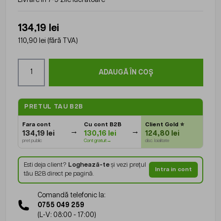
134,19 lei
110,90 lei
(fără TVA)
Cantitate
ADAUGĂ ÎN COȘ
PRETUL TAU B2B
Fara cont
Cu cont B2B
Client Gold
⭐
134,19 lei
130,16 lei
124,80 lei
pret public
Cont gratuit→
disc. loialitate
Esti deja client?
Loghează-te
și vezi prețul
Intra in cont
tău B2B direct pe pagină.
Comandă telefonic la:
0755 049 259
(L-V: 08:00 - 17:00)