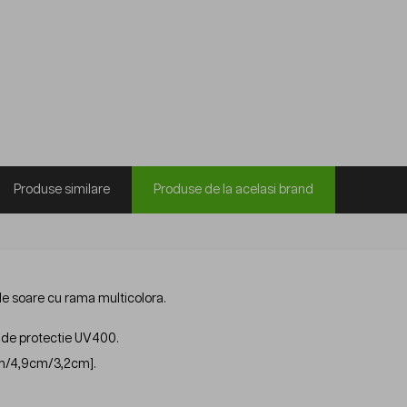
Produse similare
Produse de la acelasi brand
de soare cu rama multicolora.
e de protectie UV400.
m/4,9cm/3,2cm].