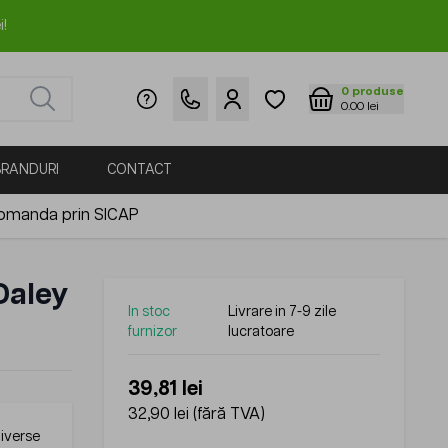
i!
0
produse
0.00 lei
BRANDURI
CONTACT
omanda prin SICAP
Daley
In stoc
Livrare in 7-9 zile
furnizor
lucratoare
39,81 lei
32,90 lei
(fără TVA)
diverse