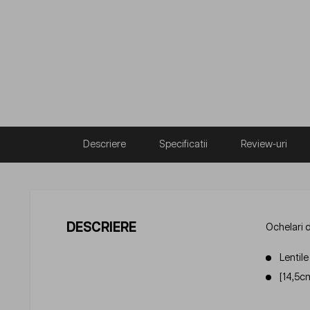
Descriere
Specificatii
Review-uri
DESCRIERE
Ochelari 
Lentil
[14,5c