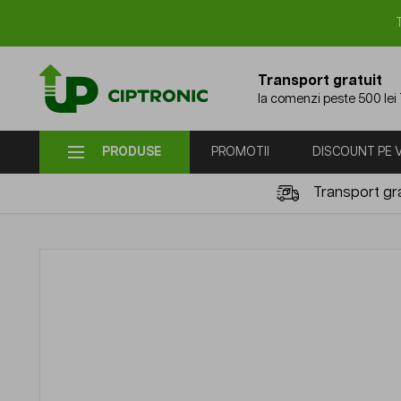
Mergi la Conținut
Transport gratuit
la comenzi peste 500 lei
PRODUSE
PROMOTII
DISCOUNT PE
Transport gra