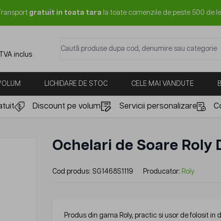
Transport
gratuit in toata tara
la toate comenzile de peste 500 de le
Caută produse dupa cod, denumire sau categorie
 TVA inclus
 VOLUM
LICHIDARE DE STOC
CELE MAI VANDUTE
tuit
Discount pe volum
Servicii personalizare
C
Ochelari de Soare Roly 
Cod produs:
SG1468S1119
Producator:
Roly
Produs din gama Roly, practic si usor de folosit in 