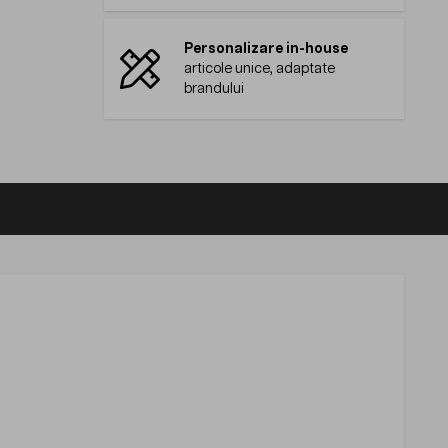
Personalizare in-house
articole unice, adaptate
brandului