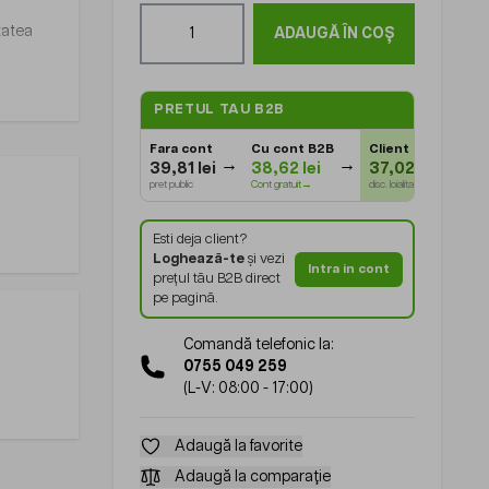
Cantitate
itatea
ADAUGĂ ÎN COȘ
PRETUL TAU B2B
Fara cont
Cu cont B2B
Client Gold
⭐
39,81 lei
38,62 lei
37,02 lei
pret public
Cont gratuit→
disc. loialitate
Esti deja client?
Loghează-te
și vezi
Intra in cont
prețul tău B2B direct
pe pagină.
Comandă telefonic la:
0755 049 259
(L-V: 08:00 - 17:00)
Adaugă la favorite
Adaugă la comparație