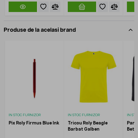
Produse de la acelasi brand
IN STOC FURNIZOR
IN STOC FURNIZOR
IN ST
Pix Roly Firmus Blue Ink
Tricou Roly Beagle
Panta
Barbat Galben
Beti