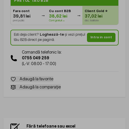
PRETUL TAU B2B
Fara cont
Cu cont B2B
Client Gold
⭐
39,81 lei
38,62 lei
37,02 lei
pret public
Cont gratuit→
disc. loialitate
Esti deja client?
Loghează-te
și vezi prețul
Intra in cont
tău B2B direct pe pagină.
Comandă telefonic la:
0755 049 259
(L-V: 08:00 - 17:00)
Adaugă la favorite
Adaugă la comparație
Fără telefoane sau excel