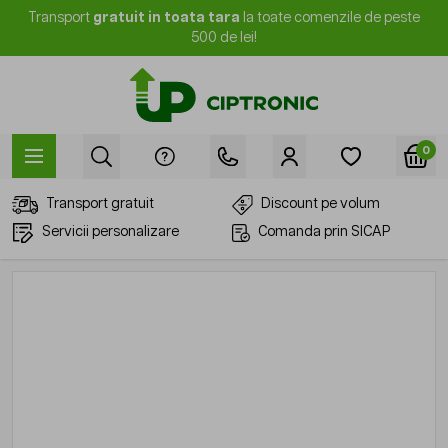
Mergi la Conținut
Transport
gratuit in toata tara
la toate comenzile de peste
500 de lei!
0
Transport gratuit
Discount pe volum
Servicii personalizare
Comanda prin SICAP