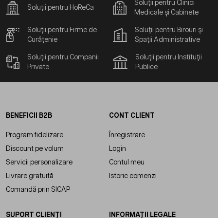
Soluții pentru Clinici
Soluții pentru HoReCa
Medicale și Cabinete
Soluții pentru Firme de
Soluții pentru Birouri și
Curățenie
Spații Administrative
Soluții pentru Companii
Soluții pentru Instituții
Private
Publice
BENEFICII B2B
CONT CLIENT
Program fidelizare
Înregistrare
Discount pe volum
Login
Servicii personalizare
Contul meu
Livrare gratuită
Istoric comenzi
Comandă prin SICAP
SUPORT CLIENȚI
INFORMAȚII LEGALE