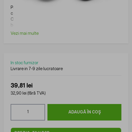
Produs din gama Roly, practic si usor de folosit in diverse
contexte.
O solutie simpla si eficienta pentru a creste vizibilitatea
brandului.
Vezi mai multe
In stoc furnizor
Livrare in 7-9 zile lucratoare
39,81 lei
32,90 lei
(fără TVA)
Cantitate
ADAUGĂ ÎN COȘ