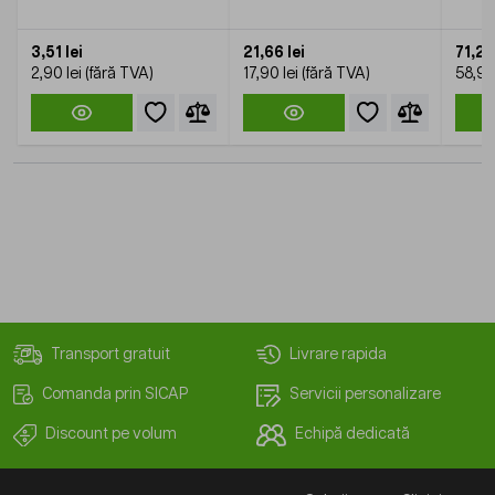
3,51 lei
21,66 lei
71,27 
2,90 lei
17,90 lei
58,90 
Transport gratuit
Livrare rapida
Comanda prin SICAP
Servicii personalizare
Discount pe volum
Echipă dedicată