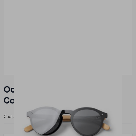
Ochelari de Soare Roly
Colton
Cod produs:
SG1466S129
Producator:
Roly