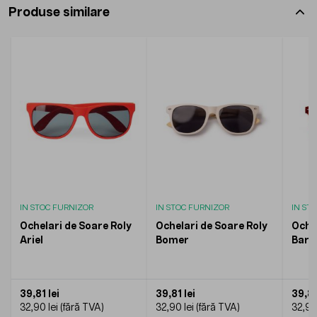
Produse similare
IN STOC FURNIZOR
IN STOC FURNIZOR
IN ST
Ochelari de Soare Roly
Ochelari de Soare Roly
Ochel
Ariel
Bomer
Bari
39,81 lei
39,81 lei
39,81
32,90 lei
32,90 lei
32,90 