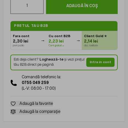
Cantitate
ADAUGĂ ÎN COȘ
PRETUL TAU B2B
Fara cont
Cu cont B2B
Client Gold
⭐
2,30 lei
2,23 lei
2,14 lei
pret public
Cont gratuit→
disc. loialitate
Esti deja client?
Loghează-te
și vezi prețul
Intra in cont
tău B2B direct pe pagină.
Comandă telefonic la:
0755 049 259
(L-V: 08:00 - 17:00)
Adaugă la favorite
Adaugă la comparație