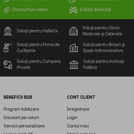
Discount pe volum
Echipă dedicată
Soluții pentru Clinici
Soluții pentru HoReCa
Medicale și Cabinete
Soluții pentru Firme de
Soluții pentru Birouri și
Curățenie
Spații Administrative
Soluții pentru Companii
Soluții pentru Instituții
Private
Publice
BENEFICII B2B
CONT CLIENT
Program fidelizare
Înregistrare
Discount pe volum
Login
Servicii personalizare
Contul meu