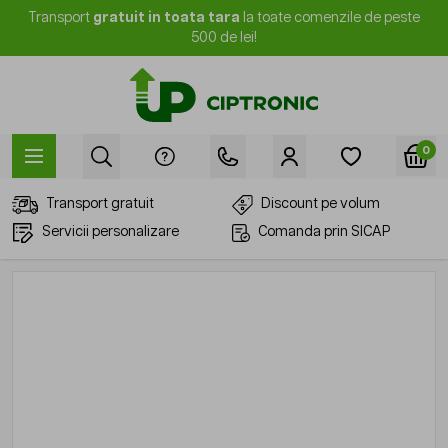
Mergi la Conținut
Transport
gratuit in toata tara
la toate comenzile de peste
500 de lei!
0
Transport gratuit
Discount pe volum
Servicii personalizare
Comanda prin SICAP