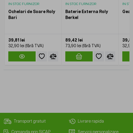
IN STOC FURNIZOR
IN STOC FURNIZOR
IN ST
Ochelari de Soare Roly
Baterie Externa Roly
Gean
Bari
Berkel
39,81 lei
89,42 lei
39,81
32,90 lei
73,90 lei
32,90 
Transport gratuit
Livrare rapida
Comanda prin SICAP
Servicii personalizare