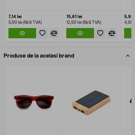
7,14 lei
15,61 lei
5,93 
5,90 lei
12,90 lei
4,90 l
Produse de la acelasi brand