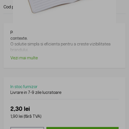
Cod produs:
NB8055S129
Producator:
Roly
Produs din gama Roly, practic si usor de folosit in diverse
contexte.
O solutie simpla si eficienta pentru a creste vizibilitatea
brandului.
Vezi mai multe
In stoc furnizor
Livrare in 7-9 zile lucratoare
2,30 lei
1,90 lei
(fără TVA)