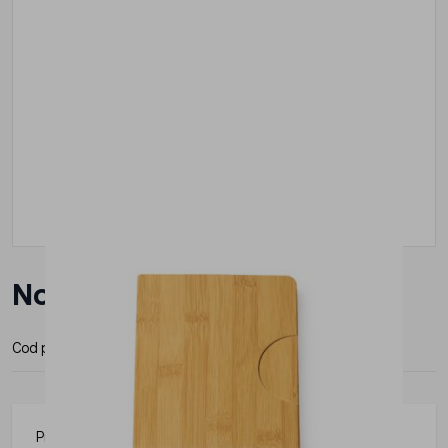
Notebook Roly Ledo
Cod produs:
NB7978S1999
Producator:
Roly
Produs din gama Roly, practic si usor de folosit in diverse