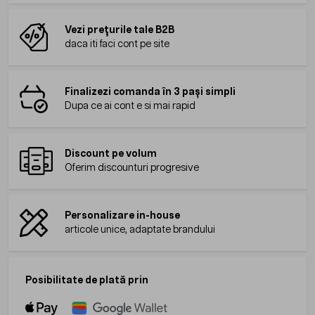
Vezi prețurile tale B2B
daca iti faci cont pe site
Finalizezi comanda în 3 pași simpli
Dupa ce ai cont e si mai rapid
Discount pe volum
Oferim discounturi progresive
Personalizare in-house
articole unice, adaptate brandului
Posibilitate de plată prin