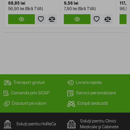
68,85 lei
9,56 lei
117,25
56,90 lei
7,90 lei
96,90
Transport gratuit
Livrare rapida
Comanda prin SICAP
Servicii personalizare
Discount pe volum
Echipă dedicată
Soluții pentru Clinici
Soluții pentru HoReCa
Medicale și Cabinete