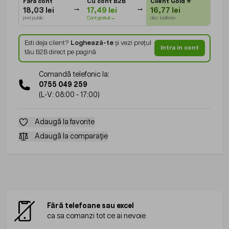
Fara cont
Cu cont B2B
Client Gold
⭐
18,03 lei
17,49 lei
16,77 lei
pret public
Cont gratuit→
disc. loialitate
Esti deja client?
Loghează-te
și vezi prețul
Intra in cont
tău B2B direct pe pagină.
Comandă telefonic la:
0755 049 259
(L-V: 08:00 - 17:00)
Adaugă la favorite
Adaugă la comparație
Fără telefoane sau excel
ca sa comanzi tot ce ai nevoie