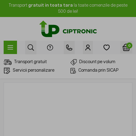
Mergi la Conținut
Transport
gratuit in toata tara
la toate comenzile de peste
500 de lei!
0
Transport gratuit
Discount pe volum
Servicii personalizare
Comanda prin SICAP