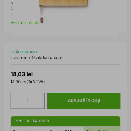
contexte.
O solutie simpla si eficienta pentru a creste vizibilitatea
brandului.
Vezi mai multe
In stoc furnizor
Livrare in 7-9 zile lucratoare
18,03 lei
14,90 lei
(fără TVA)
Cantitate
ADAUGĂ ÎN COȘ
PRETUL TAU B2B