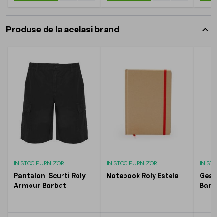
Produse de la acelasi brand
IN STOC FURNIZOR
IN STOC FURNIZOR
IN ST
Pantaloni Scurti Roly
Notebook Roly Estela
Geac
Armour Barbat
Barb