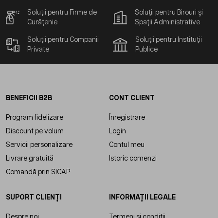
Soluții pentru Firme de
Soluții pentru Birouri și
Curățenie
Spații Administrative
Soluții pentru Companii
Soluții pentru Instituții
Private
Publice
BENEFICII B2B
CONT CLIENT
Program fidelizare
Înregistrare
Discount pe volum
Login
Servicii personalizare
Contul meu
Livrare gratuită
Istoric comenzi
Comandă prin SICAP
SUPORT CLIENȚI
INFORMAȚII LEGALE
Despre noi
Termeni și condiții