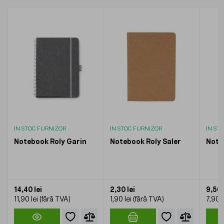
IN STOC FURNIZOR
IN STOC FURNIZOR
IN ST
Notebook Roly Garin
Notebook Roly Saler
Note
14,40 lei
2,30 lei
9,56 
11,90 lei
1,90 lei
7,90 l