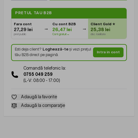
PRETUL TAU B2B
Fara cont
Cu cont B2B
Client Gold
⭐
27,29 lei
26,47 lei
25,38 lei
pret public
Cont gratuit→
disc. loialitate
Esti deja client?
Loghează-te
și vezi prețul
Intra in cont
tău B2B direct pe pagină.
Comandă telefonic la:
0755 049 259
(L-V: 08:00 - 17:00)
Adaugă la favorite
Adaugă la comparație