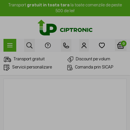
Mergi la Conținut
Transport
gratuit in toata tara
la toate comenzile de peste
500 de lei!
0
Transport gratuit
Discount pe volum
Servicii personalizare
Comanda prin SICAP