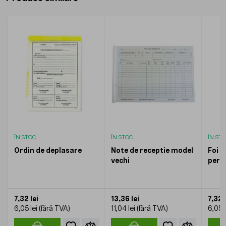
ÎN STOC
ÎN STOC
ÎN ST
Ordin de deplasare
Note de receptie model
Foi 
vechi
pers
7,32 lei
13,36 lei
7,32 l
6,05 lei
11,04 lei
6,05 l