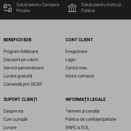
Soluții pentru Companii
Soluții pentru Instituții
Private
Publice
BENEFICII B2B
CONT CLIENT
Program fidelizare
Înregistrare
Discount pe volum
Login
Servicii personalizare
Contul meu
Livrare gratuită
Istoric comenzi
Comandă prin SICAP
SUPORT CLIENȚI
INFORMAȚII LEGALE
Despre noi
Termeni și condiții
Cum cumpăr
Politica de confidențialitate
Livrare
ANPC
si
SOL