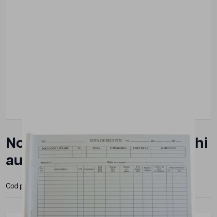
Note de receptie model vechi
autocopiativ
Cod produs:
CIPT49