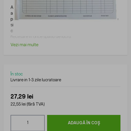
Articolele de papetarie pot fi integrate cu usurinta in
activitatile zilnice din birouri, scoli, institutii sau alte medii
profesionale, fiind utile pentru organizare, scriere, arhivare
si alte activitati administrative. Gama disponibila pe
ciptronic.ro include produse practice si usor de utilizat,
necesare in orice spatiu de lucru.
Vezi mai multe
În stoc
Livrare in 1-3 zile lucratoare
27,29 lei
22,55 lei
(fără TVA)
Cantitate
ADAUGĂ ÎN COȘ