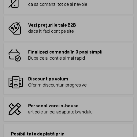
ca sa comanzi tot ce ai nevoie
Vezi prețurile tale B2B
daca iti faci cont pe site
Finalizezi comanda în 3 pași simpli
Dupa ce ai cont e si mai rapid
Discount pe volum
Oferim discounturi progresive
Personalizare in-house
articole unice, adaptate brandului
Posibilitate de plată prin