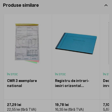
Produse similare
ÎN STOC
ÎN STOC
ÎN ST
CMR 3 exemplare
Registru de intrari-
Decon
national
iesiri orizontal
inreg
cartonat
27,29 lei
19,78 lei
7,10 l
22,55 lei
16,35 lei
5,87 l