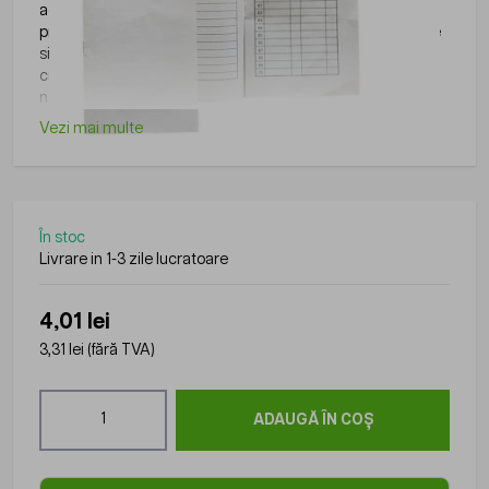
activitatile zilnice din birouri, scoli, institutii sau alte medii
profesionale, fiind utile pentru organizare, scriere, arhivare
si alte activitati administrative. Gama disponibila pe
ciptronic.ro include produse practice si usor de utilizat,
necesare in orice spatiu de lucru.
Vezi mai multe
În stoc
Livrare in 1-3 zile lucratoare
4,01 lei
3,31 lei
(fără TVA)
Cantitate
ADAUGĂ ÎN COȘ