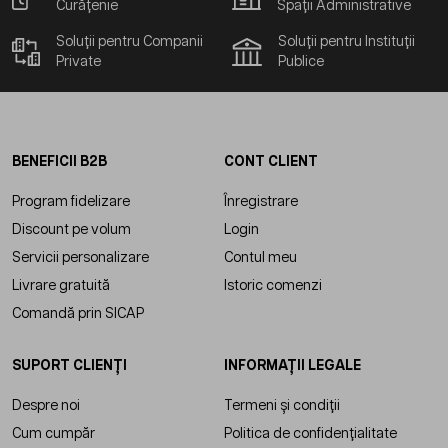
Curățenie
Spații Administrative
Soluții pentru Companii
Soluții pentru Instituții
Private
Publice
BENEFICII B2B
CONT CLIENT
Program fidelizare
Înregistrare
Discount pe volum
Login
Servicii personalizare
Contul meu
Livrare gratuită
Istoric comenzi
Comandă prin SICAP
SUPORT CLIENȚI
INFORMAȚII LEGALE
Despre noi
Termeni și condiții
Cum cumpăr
Politica de confidențialitate