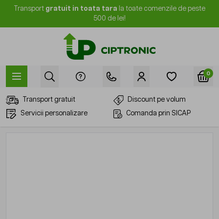
Mergi la Conținut
Transport
gratuit in toata tara
la toate comenzile de peste
500 de lei!
0
Transport gratuit
Discount pe volum
Servicii personalizare
Comanda prin SICAP