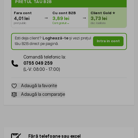
PRETUL TAU B2B
Fara cont
Cu cont B2B
Client Gold
⭐
4,01 lei
3,89 lei
3,73 lei
pret public
Cont gratuit→
disc. loialitate
Esti deja client?
Loghează-te
și vezi prețul
Intra in cont
tău B2B direct pe pagină.
Comandă telefonic la:
0755 049 259
(L-V: 08:00 - 17:00)
Adaugă la favorite
Adaugă la comparație
Fără telefoane sau excel