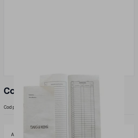
Condica de prezenta mica
Cod produs:
CIPT9
Articolele de papetarie pot fi integrate cu usurinta in