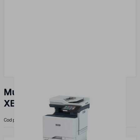
Multifunctional Laser Color
XEROX C625V_DN
Cod produs:
C625V_DN
Producator:
Xerox