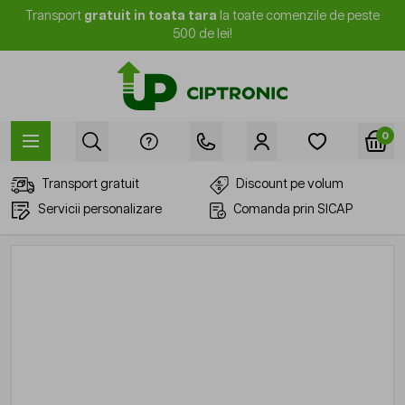
Mergi la Conținut
Transport
gratuit in toata tara
la toate comenzile de peste
500 de lei!
0
Transport gratuit
Discount pe volum
Servicii personalizare
Comanda prin SICAP