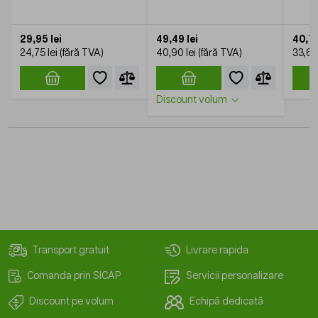
coli/top
XERO
29,95 lei
49,49 lei
40,70
24,75 lei
40,90 lei
33,64 
Discount volum
Transport gratuit
Livrare rapida
Comanda prin SICAP
Servicii personalizare
Discount pe volum
Echipă dedicată