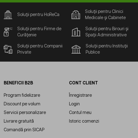
Soluții pentru Clinici
Soluții pentru HoReCa
Medicale și Cabinete
Soluții pentru Firme de
Soluții pentru Birouri și
Curățenie
Spații Administrative
Soluții pentru Companii
Soluții pentru Instituții
Private
Publice
BENEFICII B2B
CONT CLIENT
Program fidelizare
Înregistrare
Discount pe volum
Login
Servicii personalizare
Contul meu
Livrare gratuită
Istoric comenzi
Comandă prin SICAP