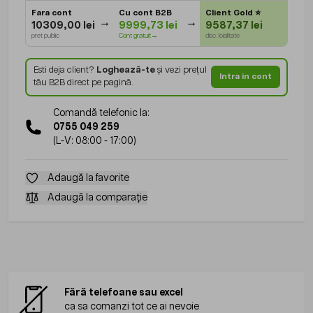
Fara cont
Cu cont B2B
Client Gold
⭐
10309,00 lei
9999,73 lei
9587,37 lei
pret public
Cont gratuit→
disc. loialitate
Esti deja client?
Loghează-te
și vezi prețul
Intra in cont
tău B2B direct pe pagină.
Comandă telefonic la:
0755 049 259
(L-V: 08:00 - 17:00)
Adaugă la favorite
Adaugă la comparație
Fără telefoane sau excel
ca sa comanzi tot ce ai nevoie