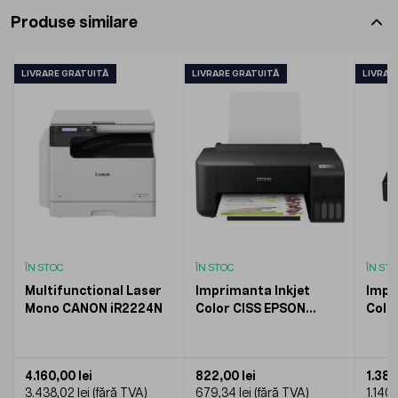
Produse similare
LIVRARE GRATUITĂ
LIVRARE GRATUITĂ
LIVRAR
ÎN STOC
ÎN STOC
ÎN ST
Multifunctional Laser
Imprimanta Inkjet
Impr
Mono CANON iR2224N
Color CISS EPSON
Colo
L1270, dimensiune A4
WF-1
a4
4.160,00 lei
822,00 lei
1.380
3.438,02 lei
679,34 lei
1.140,