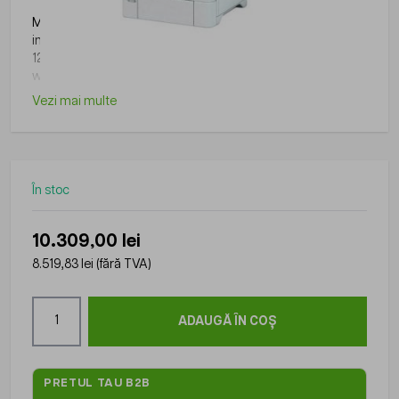
Multifunctional laser color Xerox C625V_DN, A4,
imprimare/copiere/scanare/fax, viteza: 52 ppm, rezolutie:
1200x1200 dpi, memorie: 4 GB, duplex automat, ethernet,
wi-fi optional
Vezi mai multe
În stoc
10.309,00 lei
8.519,83 lei
(fără TVA)
Cantitate
ADAUGĂ ÎN COȘ
PRETUL TAU B2B