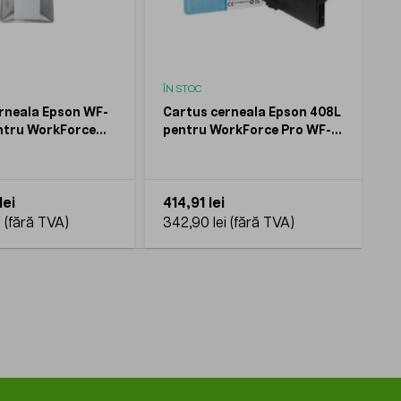
ÎN STOC
rneala Epson WF-
Cartus cerneala Epson 408L
ntru WorkForce
pentru WorkForce Pro WF-
529R WF-C579R
C4810DTWF Cyan DURABrite
XL 20000 pagini
Ultra 1700 pagini
lei
414,91 lei
i
342,90 lei