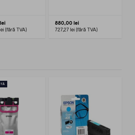
3025V_BI
lei
880,00 lei
ei
727,27 lei
ITĂ