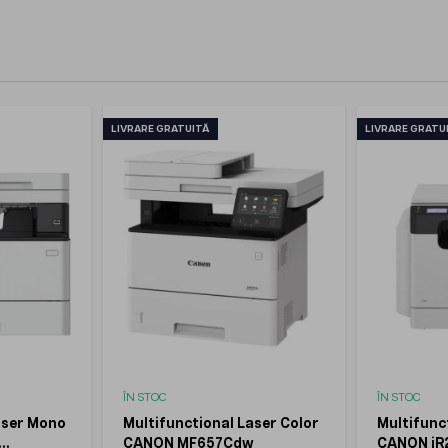
LIVRARE GRATUITĂ
LIVRARE GRATU
ÎN STOC
ÎN STOC
aser Mono
Multifunctional Laser Color
Multifunc
CANON MF657Cdw
CANON iR