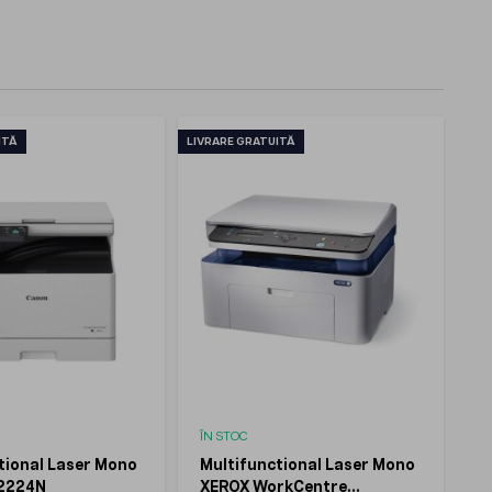
ITĂ
LIVRARE GRATUITĂ
ÎN STOC
tional Laser Mono
Multifunctional Laser Mono
2224N
XEROX WorkCentre