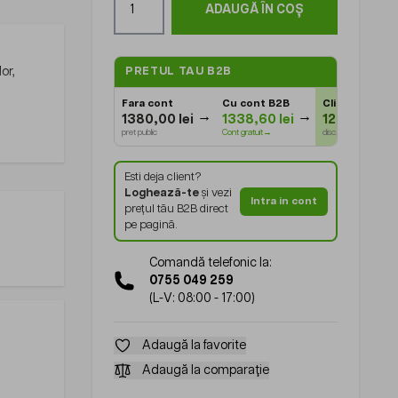
ADAUGĂ ÎN COȘ
or,
PRETUL TAU B2B
Fara cont
Cu cont B2B
Client Gold
⭐
1380,00 lei
1338,60 lei
1283,40 lei
pret public
Cont gratuit→
disc. loialitate
Esti deja client?
Loghează-te
și vezi
Intra in cont
prețul tău B2B direct
pe pagină.
Comandă telefonic la:
0755 049 259
(L-V: 08:00 - 17:00)
Adaugă la favorite
Adaugă la comparație