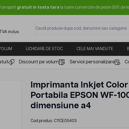
Transport
gratuit in toata tara
la toate comenzile de peste 500 de le
Caută produse dupa cod, denumire sau categorie
 TVA inclus
 VOLUM
LICHIDARE DE STOC
CELE MAI VANDUTE
tuit
Discount pe volum
Servicii personalizare
C
Imprimanta Inkjet Color
Portabila EPSON WF-10
dimensiune a4
Cod produs:
C11CE05403