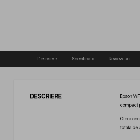
Descriere
Specificatii
Review-uri
DESCRIERE
Epson WF-
compact pe
Ofera cone
totala de 