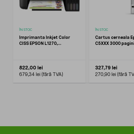
ÎN STOC
ÎN STOC
Imprimanta Inkjet Color
Cartus cerneala E
CISS EPSON L1270,
C5XXX 3000 pagin
dimensiune A4
822,00 lei
327,79 lei
679,34 lei
270,90 lei