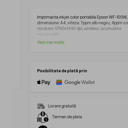
Imprimanta inkjet color portabila Epson WF-100W,
dimensiune: A4, viteza: 7ppm alb-negru, 4ppm col
rezolutie: 5760x1440 dpi, wireless, acumulator
reincarcabil
Vezi mai multe
Posibilitate de plată prin
Livrare gratuită
Termen de plata