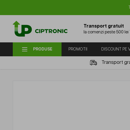
Mergi la Conținut
Transport gratuit
la comenzi peste 500 lei
PRODUSE
PROMOTII
DISCOUNT PE
Transport gra