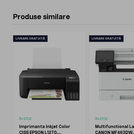
Produse similare
LIVRARE GRATUITĂ
LIVRARE GRATUITĂ
ÎN STOC
ÎN STOC
Imprimanta Inkjet Color
Multifunctional L
CISS EPSON L1270,
CANON MF463DW,