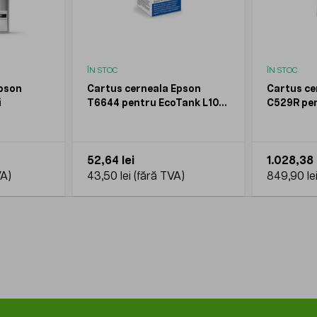
ÎN STOC
ÎN STOC
pson
Cartus cerneala Epson
Cartus ce
i
T6644 pentru EcoTank L100
C529R pe
L110 L200 L210 L300 L355
Pro WF-C
L550 70 ml
Magenta X
52,64 lei
1.028,38 
43,50 lei
849,90 le