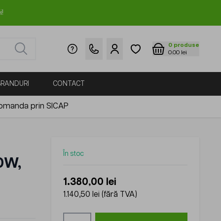
i!
0
produse
0.00 lei
BRANDURI
CONTACT
omanda prin SICAP
În stoc
0W,
1.380,00 lei
1.140,50 lei
(fără TVA)
Cantitate