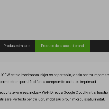
Produse similare
Produse de la acelasi brand
100W este o imprimanta inkjet color portabila, ideala pentru imprimar
rmite transportul facil fara a compromite calitatea imprimarii.
ctivitate wireless, inclusiv Wi-Fi Direct si Google Cloud Print, si funct
utilizare. Perfecta pentru lucru mobil sau birouri mici cu spatiu limitat.