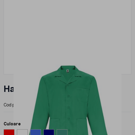
Halat Roly Vaccine Barbat
Cod produs:
BA90942
Producator:
Roly
Culoare