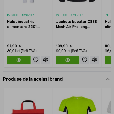
IN STOC FURNIZOR
IN STOC FURNIZOR
IN ST
Halat industria
Jacheta bucatar C838
Halat
alimentara 2201
Mesh Air Pro long
alim
PORTWEST
PORTWEST
POR
97,90 lei
109,99 lei
80,95
80,91 lei
90,90 lei
66,90
Produse de la acelasi brand