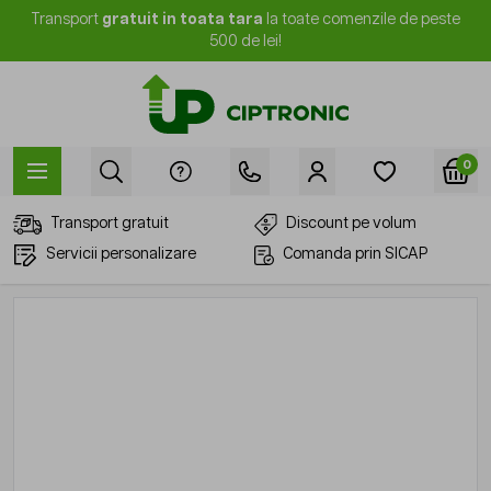
Mergi la Conținut
Transport
gratuit in toata tara
la toate comenzile de peste
500 de lei!
0
Transport gratuit
Discount pe volum
Servicii personalizare
Comanda prin SICAP