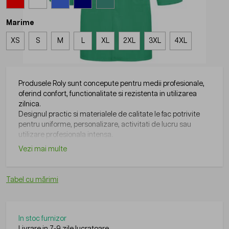
Marime
XS
S
M
L
XL
2XL
3XL
4XL
Produsele Roly sunt concepute pentru medii profesionale,
oferind confort, functionalitate si rezistenta in utilizarea
zilnica.
Designul practic si materialele de calitate le fac potrivite
pentru uniforme, personalizare, activitati de lucru sau
utilizare profesionala intensa.
Vezi mai multe
Tabel cu mărimi
In stoc furnizor
Livrare in 7-9 zile lucratoare