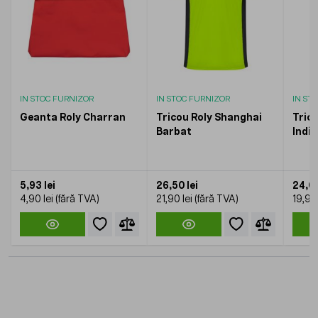
IN STOC FURNIZOR
IN STOC FURNIZOR
IN ST
Geanta Roly Charran
Tricou Roly Shanghai
Trico
Barbat
Indi
5,93 lei
26,50 lei
24,08
4,90 lei
21,90 lei
19,90 