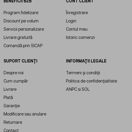
BENEFICII B2B
CONT CLIENT
Program fidelizare
Înregistrare
Discount pe volum
Login
Servicii personalizare
Contul meu
Livrare gratuită
Istoric comenzi
Comandă prin SICAP
SUPORT CLIENȚI
INFORMAȚII LEGALE
Despre noi
Termeni și condiții
Cum cumpăr
Politica de confidențialitate
Livrare
ANPC
si
SOL
Plată
Garanție
Modificare sau anulare
Returnare
Contact