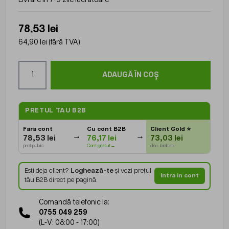
78,53 lei
64,90 lei
(fără TVA)
Cantitate
ADAUGĂ ÎN COȘ
PRETUL TAU B2B
Fara cont
Cu cont B2B
Client Gold
⭐
78,53 lei
76,17 lei
73,03 lei
pret public
Cont gratuit→
disc. loialitate
Esti deja client?
Loghează-te
și vezi prețul
Intra in cont
tău B2B direct pe pagină.
Comandă telefonic la:
0755 049 259
(L-V: 08:00 - 17:00)