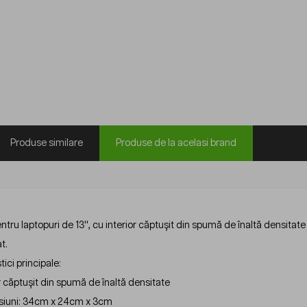
Produse similare
Produse de la acelasi brand
tru laptopuri de 13'', cu interior căptușit din spumă de înaltă densita
t.
tici principale:
r căptușit din spumă de înaltă densitate
iuni: 34cm x 24cm x 3cm