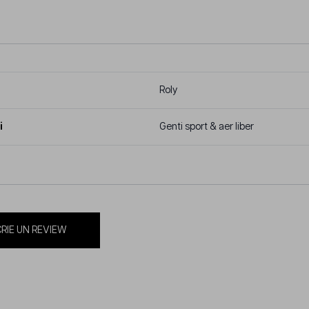
Roly
i
Genti sport & aer liber
RIE UN REVIEW