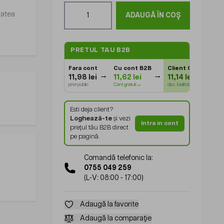
Cantitate
itatea
ADAUGĂ ÎN COȘ
PRETUL TAU B2B
Fara cont
Cu cont B2B
Client Gold
⭐
11,98 lei
11,62 lei
11,14 lei
pret public
Cont gratuit→
disc. loialitate
Esti deja client?
Loghează-te
și vezi
Intra in cont
prețul tău B2B direct
pe pagină.
Comandă telefonic la:
0755 049 259
(L-V: 08:00 - 17:00)
Adaugă la favorite
Adaugă la comparație