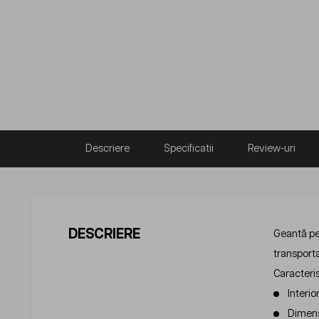
Descriere
Specificatii
Review-uri
DESCRIERE
Geantă pen
transporta
Caracteris
Interio
Dimens