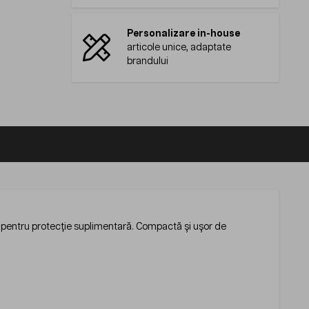
Personalizare in-house
articole unice, adaptate
brandului
te pentru protecție suplimentară. Compactă și ușor de