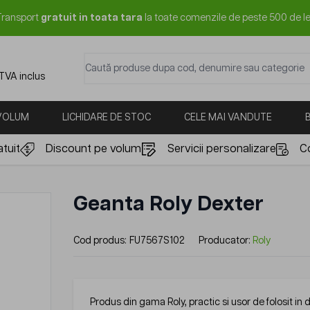
Transport
gratuit in toata tara
la toate comenzile de peste 500 de le
Caută produse dupa cod, denumire sau categorie
 TVA inclus
 VOLUM
LICHIDARE DE STOC
CELE MAI VANDUTE
tuit
Discount pe volum
Servicii personalizare
C
Geanta Roly Dexter
Cod produs:
FU7567S102
Producator:
Roly
Produs din gama Roly, practic si usor de folosit in 