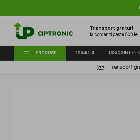
Mergi la Conținut
Transport gratuit
la comenzi peste 500 lei
PRODUSE
PROMOTII
DISCOUNT PE
Transport gra