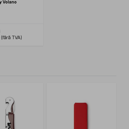
ly Volano
i