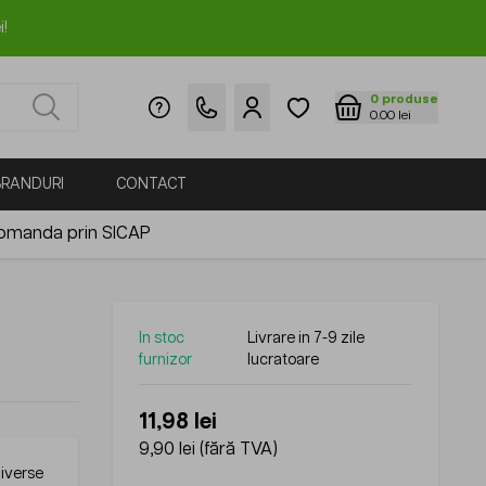
i!
0
produse
0.00 lei
BRANDURI
CONTACT
omanda prin SICAP
In stoc
Livrare in 7-9 zile
furnizor
lucratoare
11,98 lei
9,90 lei
(fără TVA)
diverse