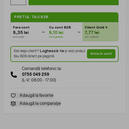
PRETUL TAU B2B
Fara cont
Cu cont B2B
Client Gold
⭐
8,35 lei
8,10 lei
7,77 lei
pret public
Cont gratuit→
disc. loialitate
Esti deja client?
Loghează-te
și vezi prețul
Intra in cont
tău B2B direct pe pagină.
Comandă telefonic la:
0755 049 259
(L-V: 08:00 - 17:00)
Adaugă la favorite
Adaugă la comparație