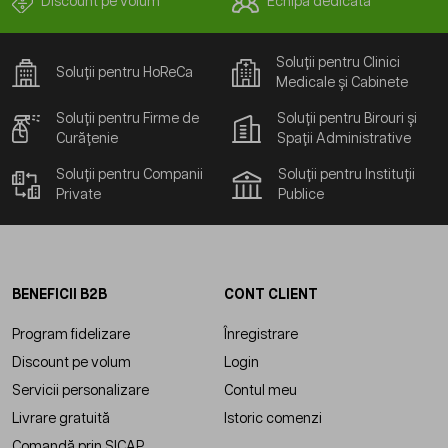
Discount pe volum
Echipă dedicată
Soluții pentru Clinici
Soluții pentru HoReCa
Medicale și Cabinete
Soluții pentru Firme de
Soluții pentru Birouri și
Curățenie
Spații Administrative
Soluții pentru Companii
Soluții pentru Instituții
Private
Publice
BENEFICII B2B
CONT CLIENT
Program fidelizare
Înregistrare
Discount pe volum
Login
Servicii personalizare
Contul meu
Livrare gratuită
Istoric comenzi
Comandă prin SICAP