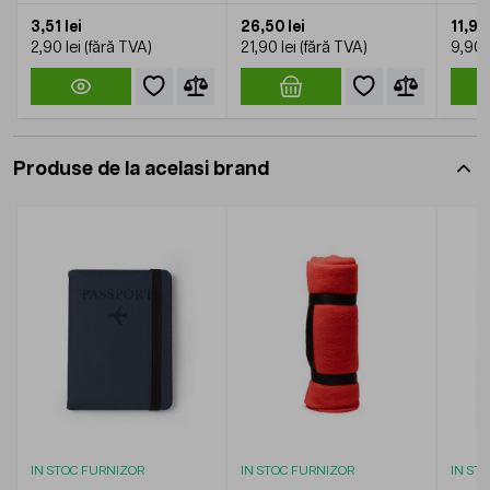
3,51 lei
26,50 lei
11,98 
2,90 lei
21,90 lei
9,90 l
Produse de la acelasi brand
IN STOC FURNIZOR
IN STOC FURNIZOR
IN ST