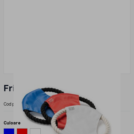
Frisbee Roly Demak
Cod produs:
AN1025
Producator:
Roly
Culoare