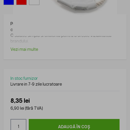
Produs din gama Roly, practic si usor de folosit in diverse
contexte.
O solutie simpla si eficienta pentru a creste vizibilitatea
brandului.
Vezi mai multe
In stoc furnizor
Livrare in 7-9 zile lucratoare
8,35 lei
6,90 lei
(fără TVA)
Cantitate
ADAUGĂ ÎN COȘ