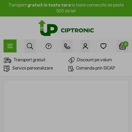
Mergi la Conținut
Transport
gratuit in toata tara
la toate comenzile de peste
500 de lei!
0
Transport gratuit
Discount pe volum
Servicii personalizare
Comanda prin SICAP