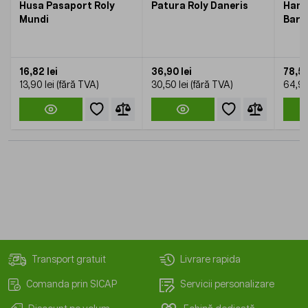
Husa Pasaport Roly
Patura Roly Daneris
Hano
Mundi
Barb
16,82 lei
36,90 lei
78,53
13,90 lei
30,50 lei
64,90
Transport gratuit
Livrare rapida
Comanda prin SICAP
Servicii personalizare