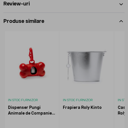
Review-uri
Produse similare
IN STOC FURNIZOR
IN STOC FURNIZOR
IN ST
Dispenser Pungi
Frapiera Roly Kinto
Casu
Animale de Companie
Roly
Simba