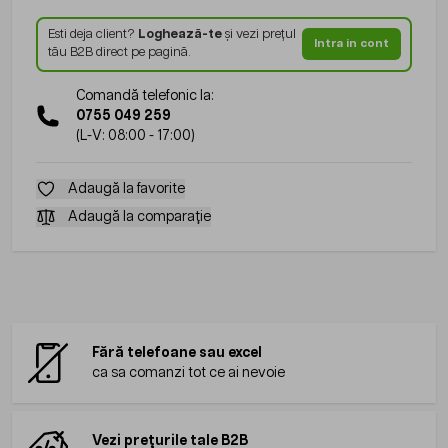
Esti deja client?
Loghează-te
și vezi prețul
Intra in cont
tău B2B direct pe pagină.
Comandă telefonic la:
0755 049 259
(L-V: 08:00 - 17:00)
Adaugă la favorite
Adaugă la comparație
Fără telefoane sau excel
ca sa comanzi tot ce ai nevoie
Vezi prețurile tale B2B