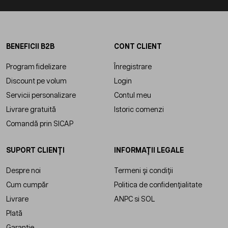
BENEFICII B2B
CONT CLIENT
Program fidelizare
Înregistrare
Discount pe volum
Login
Servicii personalizare
Contul meu
Livrare gratuită
Istoric comenzi
Comandă prin SICAP
SUPORT CLIENȚI
INFORMAȚII LEGALE
Despre noi
Termeni și condiții
Cum cumpăr
Politica de confidențialitate
Livrare
ANPC
si
SOL
Plată
Garanție