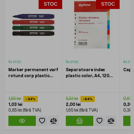
STOC
STOC
ÎN STOC
ÎN STOC
ÎN ST
Marker permanent varf
Separatoare index
Capse
rotund corp plastic
plastic color, A4, 120
Office Products
microni, 5 culori/set,
Optima
1,56 lei
5,51 lei
0,61 l
-34%
-64%
1,03 lei
2,00 lei
0,36 
0,85 lei
1,65 lei
0,30 l