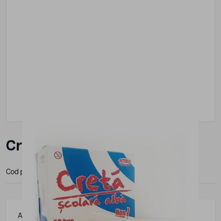
Creta alba 50/cutie
Cod produs:
CRTAB50
Articolele de papetarie pot fi integrate cu usurinta in