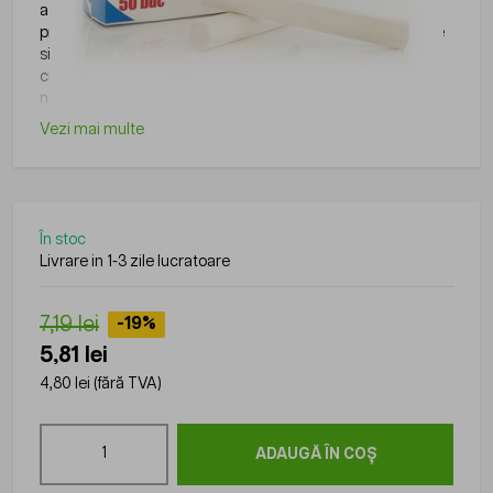
activitatile zilnice din birouri, scoli, institutii sau alte medii
profesionale, fiind utile pentru organizare, scriere, arhivare
si alte activitati administrative. Gama disponibila pe
ciptronic.ro include produse practice si usor de utilizat,
necesare in orice spatiu de lucru.
Vezi mai multe
În stoc
Livrare in 1-3 zile lucratoare
7,19 lei
-19%
5,81 lei
4,80 lei
(fără TVA)
Cantitate
ADAUGĂ ÎN COȘ