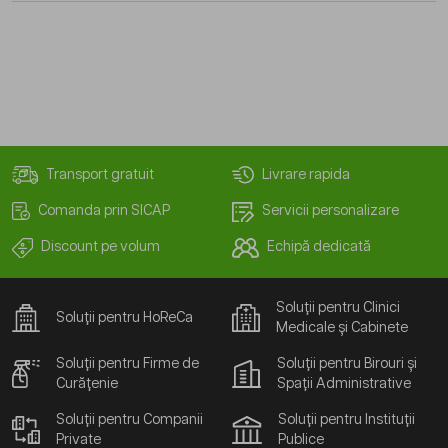
Transport gratuit
Livrare rapida
Comanda prin SICAP
Servicii personalizare
Discount pe volum
Echipă dedicată
Soluții pentru Clinici
Soluții pentru HoReCa
Medicale și Cabinete
Soluții pentru Firme de
Soluții pentru Birouri și
Curățenie
Spații Administrative
Soluții pentru Companii
Soluții pentru Instituții
Private
Publice