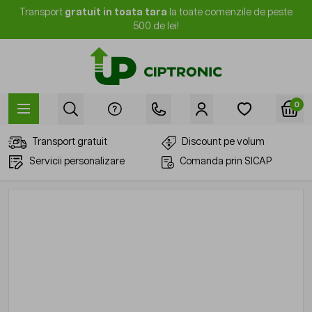
Mergi la Conținut
Transport
gratuit in toata tara
la toate comenzile de peste
500 de lei!
0
Transport gratuit
Discount pe volum
Servicii personalizare
Comanda prin SICAP