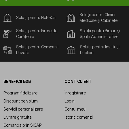
Soluții pentru Clinici
Soluții pentru HoReCa
Medicale și Cabinete
Soluții pentru Firme de
Soluții pentru Birouri și
Curățenie
Spații Administrative
Soluții pentru Companii
Soluții pentru Instituții
Private
Publice
BENEFICII B2B
CONT CLIENT
Program fidelizare
Înregistrare
Discount pe volum
Login
Servicii personalizare
Contul meu
Livrare gratuită
Istoric comenzi
Comandă prin SICAP