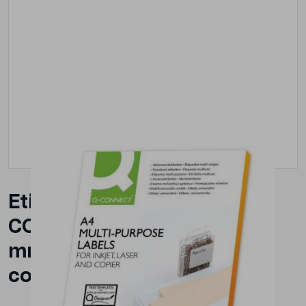
Etichete autoadezive Q-
CONNECT 33/A4,70 x 25.4
mm, albe, pretaiate, 100
coli/top