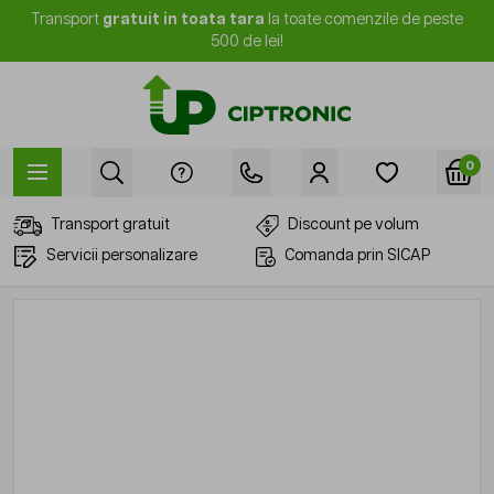
Mergi la Conținut
Transport
gratuit in toata tara
la toate comenzile de peste
500 de lei!
0
Transport gratuit
Discount pe volum
Servicii personalizare
Comanda prin SICAP