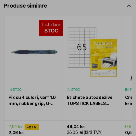
Produse similare
Lichidare
STOC
ÎN STOC
ÎN STOC
ÎN ST
Pix cu 4 culori, varf 1.0
Etichete autoadezive
Creio
mm, rubber grip, Q-
TOPSTICK LABELS
Eric
Connect - (N,A,R,V)
65/A4, 38 x 21,2 mm,
radi
albe, pretaiate, 100
coli/top
46,04 lei
2,84 lei
0,63 l
-27%
38,05 lei
2,06 lei
0,51 l