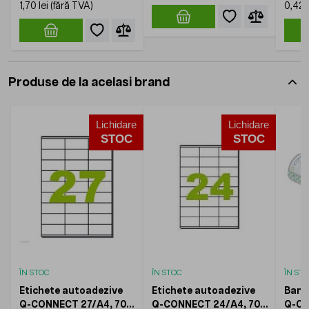
1,70 lei
0,42 l
Produse de la acelasi brand
Lichidare
Lichidare
STOC
STOC
ÎN STOC
ÎN STOC
ÎN ST
Etichete autoadezive
Etichete autoadezive
Band
Q-CONNECT 27/A4, 70 x
Q-CONNECT 24/A4, 70 x
Q-CO