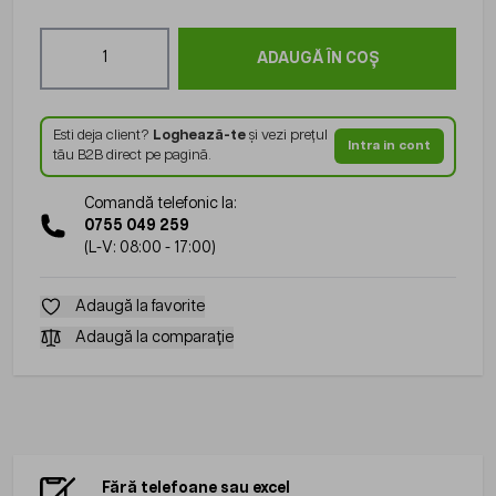
Cantitate
ADAUGĂ ÎN COȘ
Esti deja client?
Loghează-te
și vezi prețul
Intra in cont
tău B2B direct pe pagină.
Comandă telefonic la:
0755 049 259
(L-V: 08:00 - 17:00)
Adaugă la favorite
Adaugă la comparație
Fără telefoane sau excel