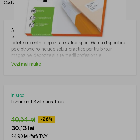
Cod produs:
KF10641
Producator:
Q-connect
Articolele pentru ambalare si marcare sunt utile pentru
organizarea, etichetarea si pregatirea produselor sau
coletelor pentru depozitare si transport. Gama disponibila
pe ciptronic.ro include solutii practice pentru birouri,
magazine, depozite si alte medii profesionale.
Vezi mai multe
În stoc
Livrare in 1-3 zile lucratoare
40,54 lei
-26%
30,13 lei
24,90 lei
(fără TVA)