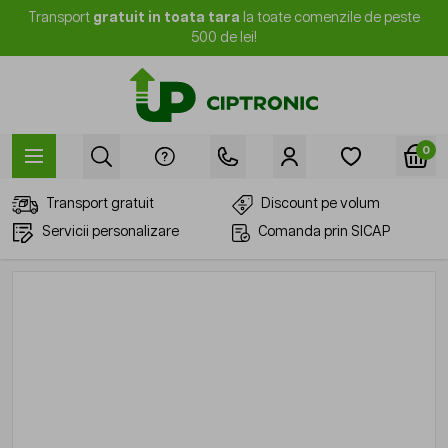
Mergi la Conținut
Transport
gratuit in toata tara
la toate comenzile de peste
500 de lei!
0
Transport gratuit
Discount pe volum
Servicii personalizare
Comanda prin SICAP