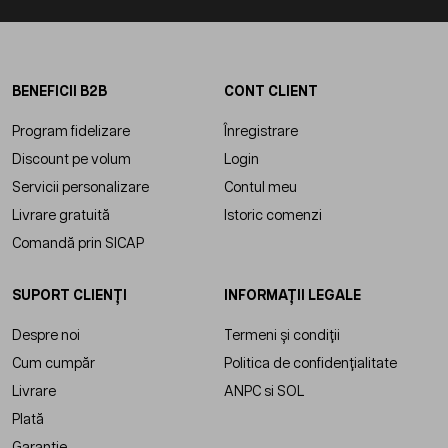
BENEFICII B2B
CONT CLIENT
Program fidelizare
Înregistrare
Discount pe volum
Login
Servicii personalizare
Contul meu
Livrare gratuită
Istoric comenzi
Comandă prin SICAP
SUPORT CLIENȚI
INFORMAȚII LEGALE
Despre noi
Termeni și condiții
Cum cumpăr
Politica de confidențialitate
Livrare
ANPC
si
SOL
Plată
Garanție