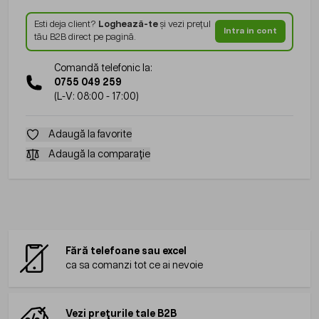
Esti deja client?
Loghează-te
și vezi prețul
Intra in cont
tău B2B direct pe pagină.
Comandă telefonic la:
0755 049 259
(L-V: 08:00 - 17:00)
Adaugă la favorite
Adaugă la comparație
Fără telefoane sau excel
ca sa comanzi tot ce ai nevoie
Vezi prețurile tale B2B