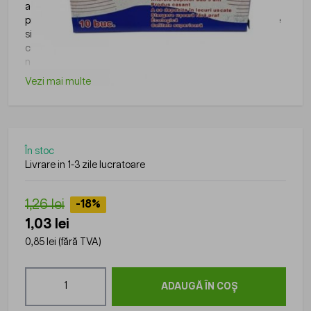
activitatile zilnice din birouri, scoli, institutii sau alte medii
profesionale, fiind utile pentru organizare, scriere, arhivare
si alte activitati administrative. Gama disponibila pe
ciptronic.ro include produse practice si usor de utilizat,
necesare in orice spatiu de lucru.
Vezi mai multe
În stoc
Livrare in 1-3 zile lucratoare
1,26 lei
-18%
1,03 lei
0,85 lei
(fără TVA)
Cantitate
ADAUGĂ ÎN COȘ