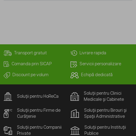
Transport gratuit
Livrare rapida
Comanda prin SICAP
Servicii personalizare
Discount pe volum
Echipă dedicată
Soluții pentru Clinici
Soluții pentru HoReCa
Medicale și Cabinete
Soluții pentru Firme de
Soluții pentru Birouri și
Curățenie
Spații Administrative
Soluții pentru Companii
Soluții pentru Instituții
Private
Publice