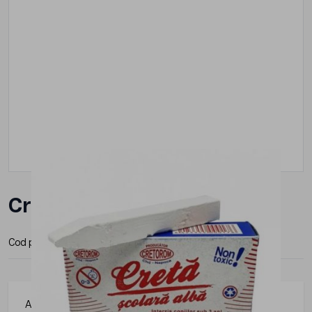
Creta alba 10/cutie
Cod produs:
CRTAB10
Articolele de papetarie pot fi integrate cu usurinta in