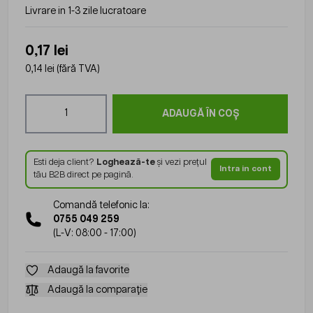
Livrare in 1-3 zile lucratoare
0,17 lei
0,14 lei
(fără TVA)
Cantitate
ADAUGĂ ÎN COȘ
Esti deja client?
Loghează-te
și vezi prețul
Intra in cont
tău B2B direct pe pagină.
Comandă telefonic la:
0755 049 259
(L-V: 08:00 - 17:00)
Adaugă la favorite
Adaugă la comparație