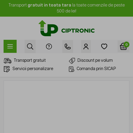
Mergi la Conținut
Transport
gratuit in toata tara
la toate comenzile de peste
500 de lei!
0
Transport gratuit
Discount pe volum
Servicii personalizare
Comanda prin SICAP