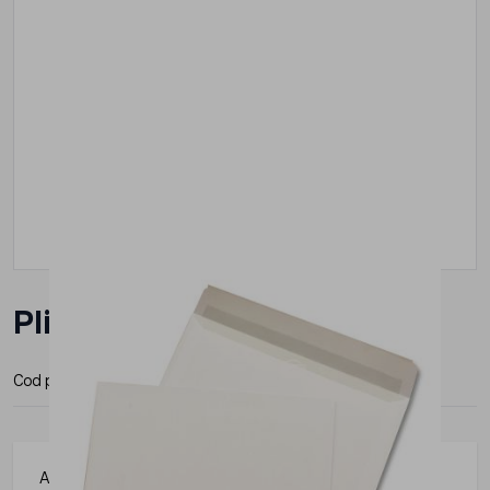
Plic C6 alb siliconic
Cod produs:
P430
Articolele de papetarie pot fi integrate cu usurinta in