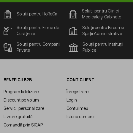
Soluții pentru Clinici
Soluții pentru HoReCa
Medicale și Cabinete
Soluții pentru Firme de
Soluții pentru Birouri și
Curățenie
Spații Administrative
Soluții pentru Companii
Soluții pentru Instituții
Private
Publice
BENEFICII B2B
CONT CLIENT
Program fidelizare
Înregistrare
Discount pe volum
Login
Servicii personalizare
Contul meu
Livrare gratuită
Istoric comenzi
Comandă prin SICAP