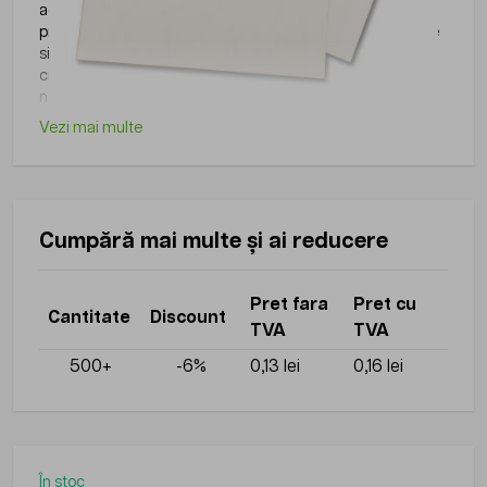
activitatile zilnice din birouri, scoli, institutii sau alte medii
profesionale, fiind utile pentru organizare, scriere, arhivare
si alte activitati administrative. Gama disponibila pe
ciptronic.ro include produse practice si usor de utilizat,
necesare in orice spatiu de lucru.
Vezi mai multe
Cumpără mai multe și ai reducere
Pret fara
Pret cu
Cantitate
Discount
TVA
TVA
500+
-6%
0,13 lei
0,16 lei
În stoc