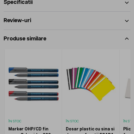
Specificatii
Review-uri
Produse similare
ÎN STOC
ÎN STOC
ÎN ST
Marker OHP/CD fin
Dosar plastic cu sina si
Plic 