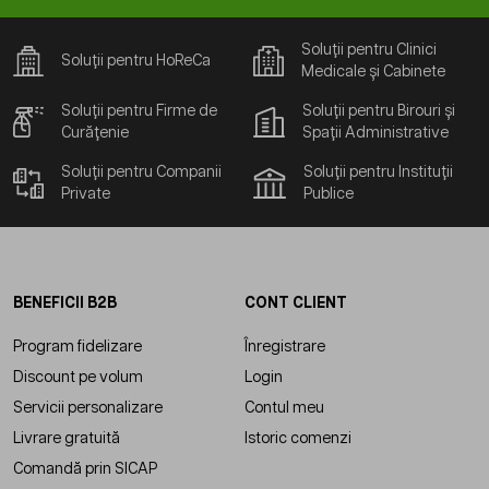
Soluții pentru Clinici
Soluții pentru HoReCa
Medicale și Cabinete
Soluții pentru Firme de
Soluții pentru Birouri și
Curățenie
Spații Administrative
Soluții pentru Companii
Soluții pentru Instituții
Private
Publice
BENEFICII B2B
CONT CLIENT
Program fidelizare
Înregistrare
Discount pe volum
Login
Servicii personalizare
Contul meu
Livrare gratuită
Istoric comenzi
Comandă prin SICAP