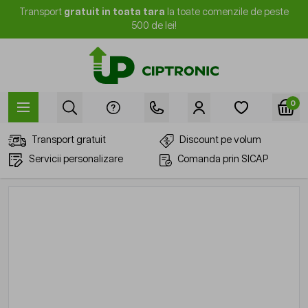
Mergi la Conținut
Transport
gratuit in toata tara
la toate comenzile de peste
500 de lei!
0
Transport gratuit
Discount pe volum
Servicii personalizare
Comanda prin SICAP