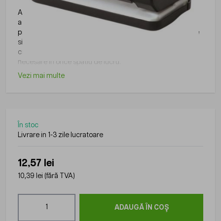
Articolele de papetarie pot fi integrate cu usurinta in
activitatile zilnice din birouri, scoli, institutii sau alte medii
profesionale, fiind utile pentru organizare, scriere, arhivare
si alte activitati administrative. Gama disponibila pe
ciptronic.ro include produse practice si usor de utilizat,
necesare in orice spatiu de lucru.
Vezi mai multe
În stoc
Livrare in 1-3 zile lucratoare
12,57 lei
10,39 lei
(fără TVA)
Cantitate
ADAUGĂ ÎN COȘ