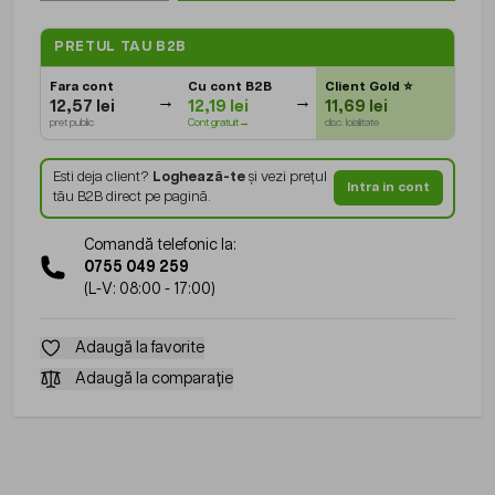
PRETUL TAU B2B
Fara cont
Cu cont B2B
Client Gold
⭐
12,57 lei
12,19 lei
11,69 lei
pret public
Cont gratuit→
disc. loialitate
Esti deja client?
Loghează-te
și vezi prețul
Intra in cont
tău B2B direct pe pagină.
Comandă telefonic la:
0755 049 259
(L-V: 08:00 - 17:00)
Adaugă la favorite
Adaugă la comparație