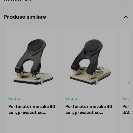
Produse similare
ÎN STOC
ÎN STOC
ÎN ST
Perforator metalic 60
Perforator metalic 40
Perfo
coli, prevazut cu
coli, prevazut cu
DACO
distantier KANGARO
distantier KANGARO
Perfo-60 negru
Perfo40