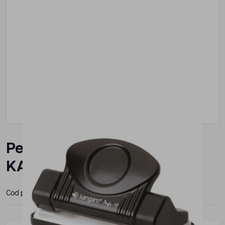
Perforator metalic 10 coli
KANGARO Perfo10 negru
Cod produs:
P129
Producator:
Kangaro