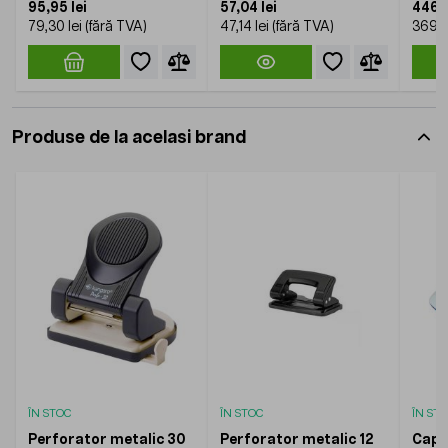
95,95 lei
57,04 lei
446,4
79,30 lei
47,14 lei
369,0
Produse de la acelasi brand
ÎN STOC
ÎN STOC
ÎN ST
Perforator metalic 30
Perforator metalic 12
Capsa