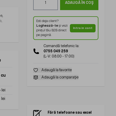
ADAUGĂ ÎN COȘ
e,
a,
Esti deja client?
Loghează-te
și vezi
Intra in cont
prețul tău B2B direct
pe pagină.
Comandă telefonic la:
0755 049 259
(L-V: 08:00 - 17:00)
e
Adaugă la favorite
 cu
Adaugă la comparație
 lei
 lei
Fără telefoane sau excel