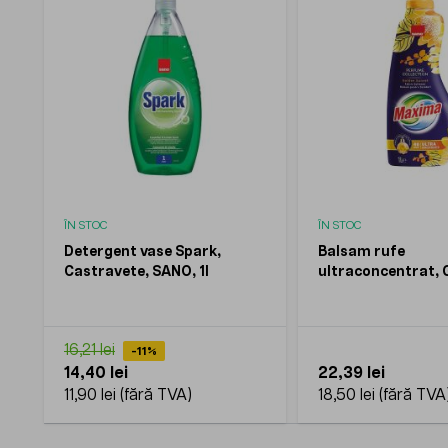
ÎN STOC
ÎN STOC
Detergent vase Spark,
Balsam rufe
Castravete, SANO, 1l
ultraconcentrat, 
Sunset, SANO, 1l
16,21 lei
-11%
14,40 lei
22,39 lei
11,90 lei
18,50 lei