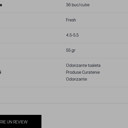
e
36 buc/cutie
Fresh
4.5-5.5
55 gr
Odorizante toaleta
i
Produse Curatenie
Odorizante
RIE UN REVIEW