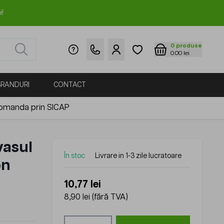
i!
0
produse
0.00 lei
BRANDURI
CONTACT
omanda prin SICAP
vasul
În stoc
Livrare in 1-3 zile lucratoare
on
10,77 lei
8,90 lei
(fără TVA)
Cantitate