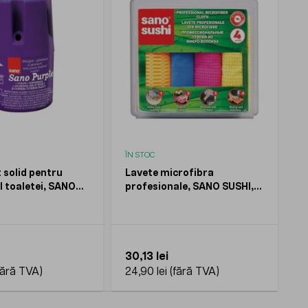
ÎN STOC
 solid pentru
Lavete microfibra
l toaletei, SANO
profesionale, SANO SUSHI,
50gr
4buc/set
30,13 lei
24,90 lei