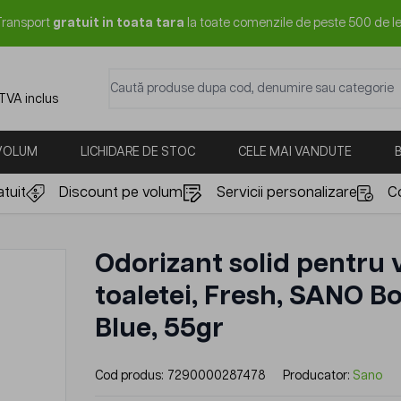
Transport
gratuit in toata tara
la toate comenzile de peste 500 de le
Caută produse dupa cod, denumire sau categorie
 TVA inclus
 VOLUM
LICHIDARE DE STOC
CELE MAI VANDUTE
tuit
Discount pe volum
Servicii personalizare
C
Odorizant solid pentru 
toaletei, Fresh, SANO B
Blue, 55gr
Cod produs:
7290000287478
Producator:
Sano