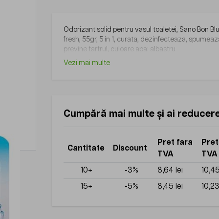
Odorizant solid pentru vasul toaletei, Sano Bon Blu
fresh, 55gr, 5 in 1, curata, dezinfecteaza, spumeaz
previne tartrul, culoare apa: albastru
Vezi mai multe
Cumpără mai multe și ai reducer
Pret fara
Pret
Cantitate
Discount
TVA
TVA
10+
-3%
8,64 lei
10,45
15+
-5%
8,45 lei
10,23