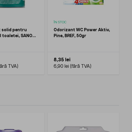
ÎN STOC
 solid pentru
Odorizant WC Power Aktiv,
l toaletei, SANO
Pine, BREF, 50gr
0gr
8,35 lei
6,90 lei