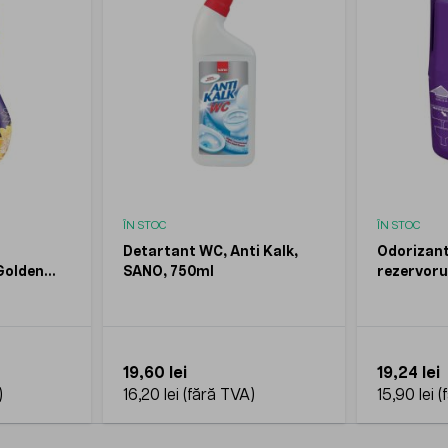
ÎN STOC
ÎN STOC
Detartant WC, Anti Kalk,
Odorizant
Golden
SANO, 750ml
rezervoru
Purple, 1
19,60 lei
19,24 lei
16,20 lei
15,90 lei