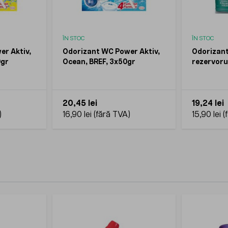
ÎN STOC
ÎN STOC
r Aktiv,
Odorizant WC Power Aktiv,
Odorizant
0gr
Ocean, BREF, 3x50gr
rezervoru
Green, 15
20,45 lei
19,24 lei
16,90 lei
15,90 lei