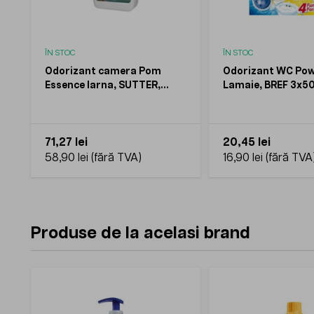
ÎN STOC
ÎN STOC
Odorizant camera Pom
Odorizant WC Powe
Essence Iarna, SUTTER,
Lamaie, BREF 3x5
750ml
71,27 lei
20,45 lei
58,90 lei
16,90 lei
Produse de la acelasi brand