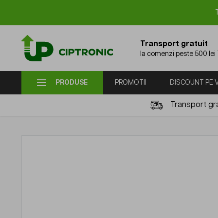
Mergi la Conținut
Transport gratuit
la comenzi peste 500 lei
PRODUSE
PROMOTII
DISCOUNT PE
Transport gra