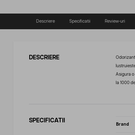
Descriere
Specificatii
Review-uri
DESCRIERE
Odorizant
lustruiest
Asigura o 
la 1000 de 
SPECIFICATII
Brand