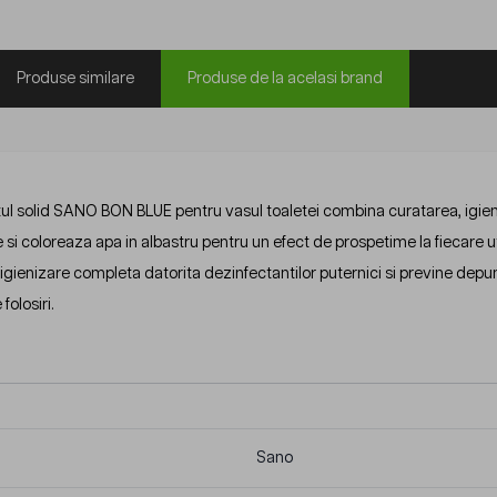
Produse similare
Produse de la acelasi brand
ul solid SANO BON BLUE pentru vasul toaletei combina curatarea, igien
e si coloreaza apa in albastru pentru un efect de prospetime la fiecare ut
igienizare completa datorita dezinfectantilor puternici si previne depune
folosiri.
Sano