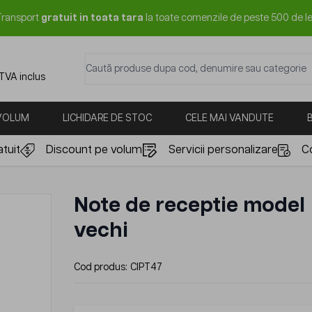
Transport
gratuit in toata tara
la toate comenzile de peste 500 de le
Caută produse dupa cod, denumire sau categorie
 TVA inclus
 VOLUM
LICHIDARE DE STOC
CELE MAI VANDUTE
tuit
Discount pe volum
Servicii personalizare
C
Note de receptie model
vechi
Cod produs:
CIPT47