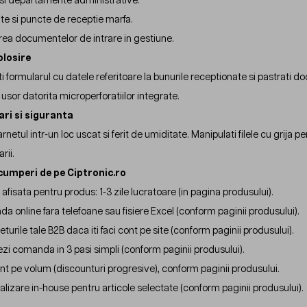
i si departamente administrative.
te si puncte de receptie marfa.
rea documentelor de intrare in gestiune.
olosire
 formularul cu datele referitoare la bunurile receptionate si pastrati do
usor datorita microperforatiilor integrate.
ari si siguranta
arnetul intr-un loc uscat si ferit de umiditate. Manipulati filele cu grija 
rii.
cumperi de pe Ciptronic.ro
 afisata pentru produs: 1-3 zile lucratoare (in pagina produsului).
 online fara telefoane sau fisiere Excel (conform paginii produsului).
eturile tale B2B daca iti faci cont pe site (conform paginii produsului).
ezi comanda in 3 pasi simpli (conform paginii produsului).
nt pe volum (discounturi progresive), conform paginii produsului.
lizare in-house pentru articole selectate (conform paginii produsului).