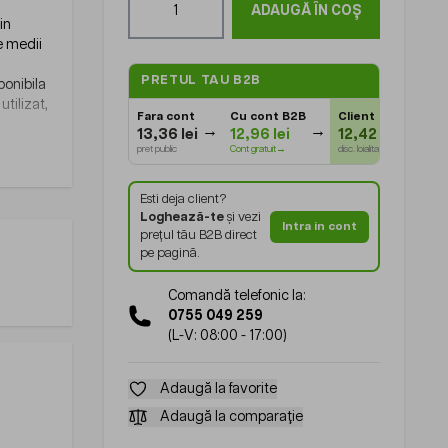
ADAUGĂ ÎN COȘ
in
te medii
PRETUL TAU B2B
ponibila
tilizat,
Fara cont
Cu cont B2B
Client Gold
⭐
13,36 lei
12,96 lei
12,42 lei
pret public
Cont gratuit→
disc. loialitate
Esti deja client?
Loghează-te
și vezi
Intra in cont
prețul tău B2B direct
pe pagină.
Comandă telefonic la:
0755 049 259
(L-V: 08:00 - 17:00)
Adaugă la favorite
Adaugă la comparație