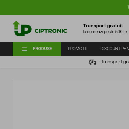
Mergi la Conținut
Transport gratuit
la comenzi peste 500 lei
PRODUSE
PROMOTII
DISCOUNT PE
Transport gra