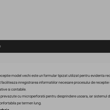
e
ceptie model vechi este un formular tipizat utilizat pentru evidenta rece
aciliteaza inregistrarea informatiilor necesare procesului de receptie si
tive si contabile.
t prevazute cu microperforatii pentru desprindere usoara, iar sistemul de
confortabila pe termen lung.