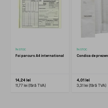
ÎN STOC
ÎN STOC
Foi parcurs A4 international
Condica de prezen
14,24 lei
4,01 lei
11,77 lei
3,31 lei