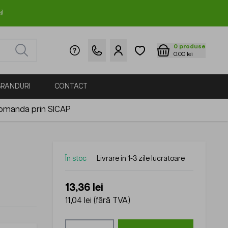
i!
0
produse
0.00 lei
BRANDURI
CONTACT
omanda prin SICAP
În stoc
Livrare in 1-3 zile lucratoare
13,36 lei
11,04 lei
(fără TVA)
Cantitate