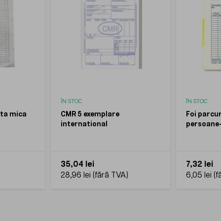
ÎN STOC
ÎN STOC
ta mica
CMR 5 exemplare
Foi parcu
international
persoane
35,04 lei
7,32 lei
28,96 lei
6,05 lei