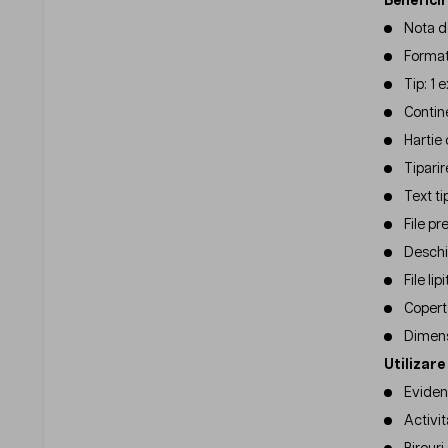
Beneficii
Nota d
Format
Tip: 1 
Contine
Hartie
Tiparir
Text ti
File p
Deschi
File li
Coperta
Dimens
Utilizar
Evident
Activit