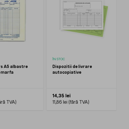
ÎN STOC
rs A5 albastre
Dispozitii de livrare
-marfa
autocopiative
14,35 lei
11,86 lei