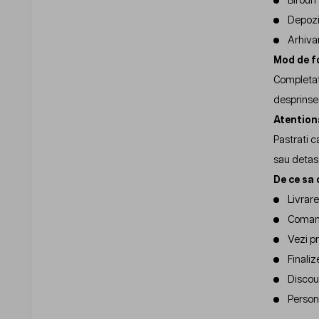
Birour
Depozi
Arhiva
Mod de f
Completati
desprinse 
Atention
Pastrati c
sau detasa
De ce sa 
Livrare
Comanda
Vezi pr
Finaliz
Discou
Persona