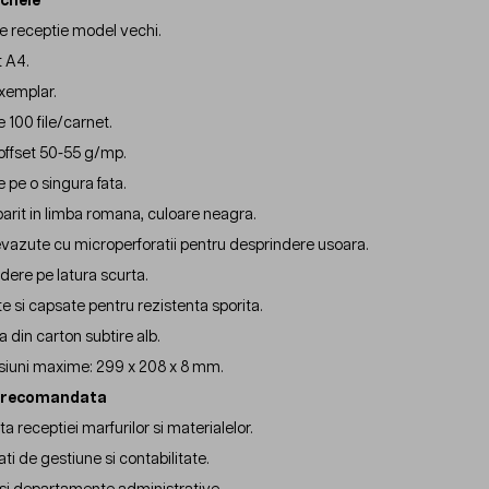
 cheie
e receptie model vechi.
 A4.
exemplar.
 100 file/carnet.
 offset 50-55 g/mp.
e pe o singura fata.
parit in limba romana, culoare neagra.
revazute cu microperforatii pentru desprindere usoara.
dere pe latura scurta.
pite si capsate pentru rezistenta sporita.
 din carton subtire alb.
iuni maxime: 299 x 208 x 8 mm.
e recomandata
a receptiei marfurilor si materialelor.
ati de gestiune si contabilitate.