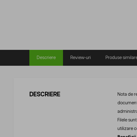
Descriere
Review-uri
Produse similar
DESCRIERE
Nota de re
document f
administra
Filele sun
utilizare 