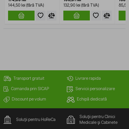
144,50 lei
132,90 lei
85,50 
Transport gratuit
Livrare rapida
Comanda prin SICAP
Servicii personalizare
Discount pe volum
Echipă dedicată
Soluții pentru Clinici
Soluții pentru HoReCa
Medicale și Cabinete