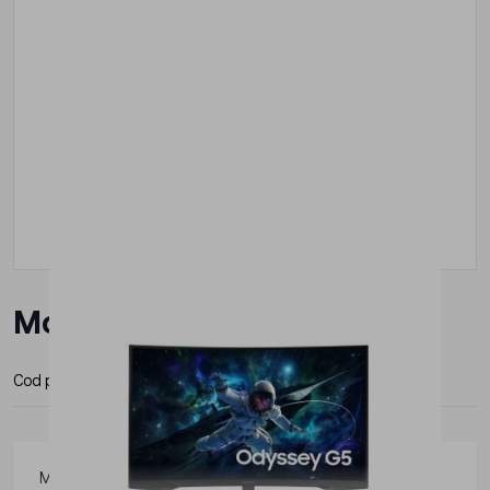
Monitor SAMSUNG 32"
Cod produs:
LS32CG552EUXEN
Producator:
Samsung
Monitor Samsung 32" LS32CG552EUXEN, diagonala: 32