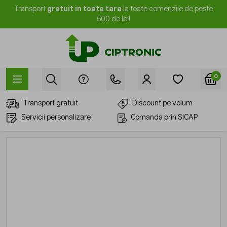
Mergi la Conținut
Transport
gratuit in toata tara
la toate comenzile de peste
500 de lei!
0
Transport gratuit
Discount pe volum
Servicii personalizare
Comanda prin SICAP