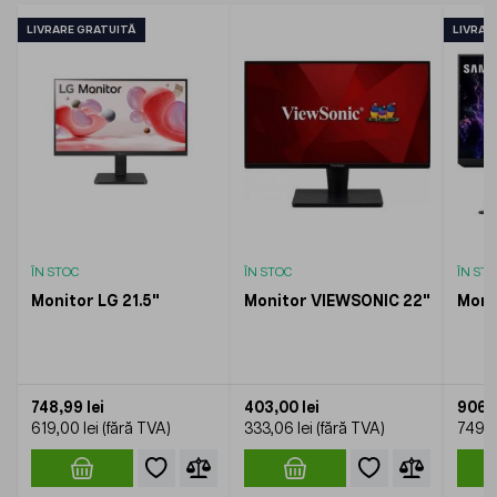
LIVRARE GRATUITĂ
LIVRAR
ÎN STOC
ÎN STOC
ÎN ST
Monitor LG 21.5"
Monitor VIEWSONIC 22"
Moni
748,99 lei
403,00 lei
906,2
619,00 lei
333,06 lei
749,0