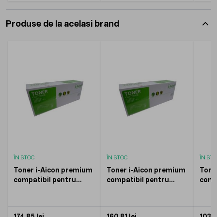
Produse de la acelasi brand
ÎN STOC
ÎN STOC
ÎN ST
Toner i-Aicon premium
Toner i-Aicon premium
Tone
compatibil pentru
compatibil pentru
comp
SAMSUNG D203E-new
SAMSUNG D203L-new
SAM
version Negru 10000
version Negru 5000
Mage
pagini
pagini
174,85 lei
160,81 lei
103,4