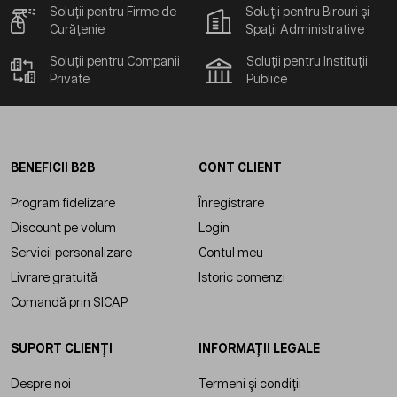
Soluții pentru Firme de
Soluții pentru Birouri și
Curățenie
Spații Administrative
Soluții pentru Companii
Soluții pentru Instituții
Private
Publice
BENEFICII B2B
CONT CLIENT
Program fidelizare
Înregistrare
Discount pe volum
Login
Servicii personalizare
Contul meu
Livrare gratuită
Istoric comenzi
Comandă prin SICAP
SUPORT CLIENȚI
INFORMAȚII LEGALE
Despre noi
Termeni și condiții