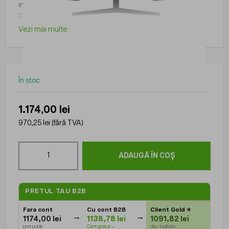
inch, panel VA, rezolutie: 2560x1440, refresh: 165Hz, 1ms,
curbare: 1000R, aspect: 16:9, montare VESA
Vezi mai multe
În stoc
1.174,00 lei
970,25 lei
(fără TVA)
Cantitate
ADAUGĂ ÎN COȘ
PRETUL TAU B2B
Fara cont
Cu cont B2B
Client Gold
⭐
1174,00 lei
1138,78 lei
1091,82 lei
pret public
Cont gratuit→
disc. loialitate