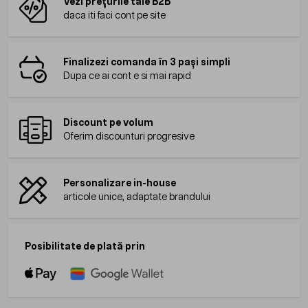
Vezi prețurile tale B2B
daca iti faci cont pe site
Finalizezi comanda în 3 pași simpli
Dupa ce ai cont e si mai rapid
Discount pe volum
Oferim discounturi progresive
Personalizare in-house
articole unice, adaptate brandului
Posibilitate de plată prin