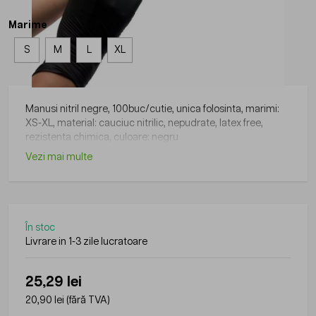
Marime
S
M
L
XL
Manusi nitril negre, 100buc/cutie, unica folosinta, marimi:
XS-XL, material: cauciuc nitrilic, nepudrate, latex free,
rezistenta chimica, culoare: negru
Vezi mai multe
În stoc
Livrare in 1-3 zile lucratoare
25,29 lei
20,90 lei
(fără TVA)