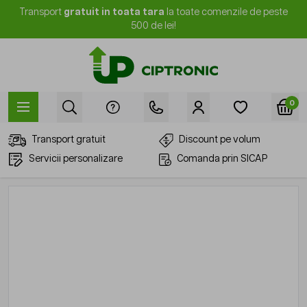
Mergi la Conținut
Transport
gratuit in toata tara
la toate comenzile de peste
500 de lei!
0
Transport gratuit
Discount pe volum
Servicii personalizare
Comanda prin SICAP