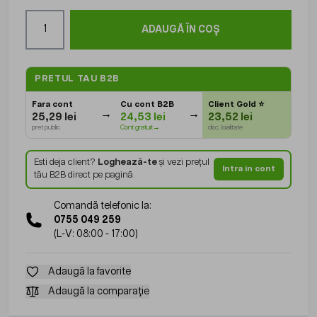
Cantitate
ADAUGĂ ÎN COȘ
PRETUL TAU B2B
Fara cont
Cu cont B2B
Client Gold
⭐
25,29 lei
24,53 lei
23,52 lei
pret public
Cont gratuit→
disc. loialitate
Esti deja client?
Loghează-te
și vezi prețul
Intra in cont
tău B2B direct pe pagină.
Comandă telefonic la:
0755 049 259
(L-V: 08:00 - 17:00)
Adaugă la favorite
Adaugă la comparație