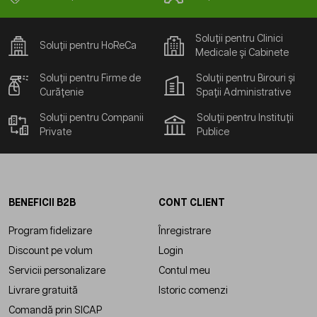
Soluții pentru Clinici
Soluții pentru HoReCa
Medicale și Cabinete
Soluții pentru Firme de
Soluții pentru Birouri și
Curățenie
Spații Administrative
Soluții pentru Companii
Soluții pentru Instituții
Private
Publice
BENEFICII B2B
CONT CLIENT
Program fidelizare
Înregistrare
Discount pe volum
Login
Servicii personalizare
Contul meu
Livrare gratuită
Istoric comenzi
Comandă prin SICAP