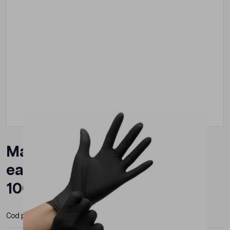
Manusi nitril negre
easyCARE, ZARYS,
100buc/cutie
Cod produs:
NIT-BK