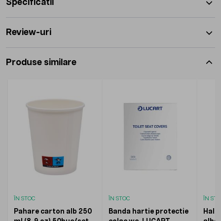
Specificatii
Review-uri
Produse similare
ÎN STOC
ÎN STOC
ÎN ST
Pahare carton alb 250
Banda hartie protectie
Halat