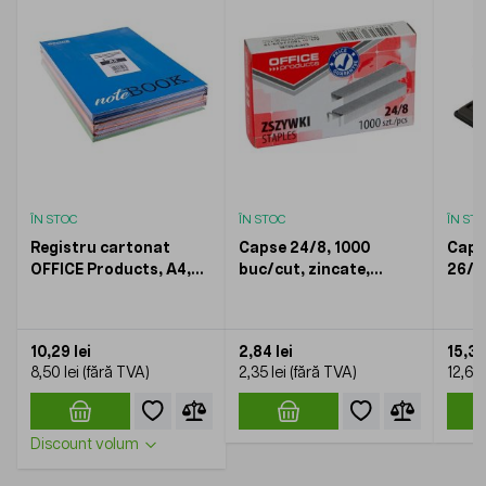
ÎN STOC
ÎN STOC
ÎN ST
Registru cartonat
Capse 24/8, 1000
Capsa
OFFICE Products, A4,
buc/cut, zincate,
26/6,
96 file, aritmetica
OFFICE Products (30 -
Prod
40 coli)
10,29 lei
2,84 lei
15,31 
8,50 lei
2,35 lei
12,65 
Discount volum