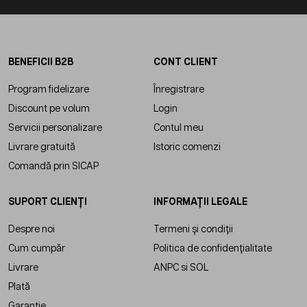
BENEFICII B2B
CONT CLIENT
Program fidelizare
Înregistrare
Discount pe volum
Login
Servicii personalizare
Contul meu
Livrare gratuită
Istoric comenzi
Comandă prin SICAP
SUPORT CLIENȚI
INFORMAȚII LEGALE
Despre noi
Termeni și condiții
Cum cumpăr
Politica de confidențialitate
Livrare
ANPC
si
SOL
Plată
Garanție