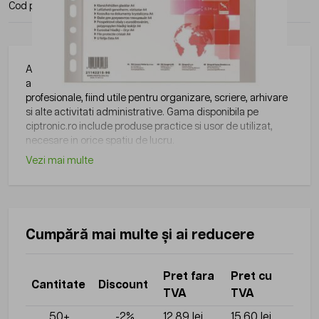
Cod produs:
OF-21142215-90
Producator:
Office Products
Articolele de papetarie pot fi integrate cu usurinta in
activitatile zilnice din birouri, scoli, institutii sau alte medii
profesionale, fiind utile pentru organizare, scriere, arhivare
si alte activitati administrative. Gama disponibila pe
ciptronic.ro include produse practice si usor de utilizat,
necesare in orice spatiu de lucru.
Vezi mai multe
Cumpără mai multe și ai reducere
Pret fara
Pret cu
Cantitate
Discount
TVA
TVA
50+
-2%
12,89 lei
15,60 lei