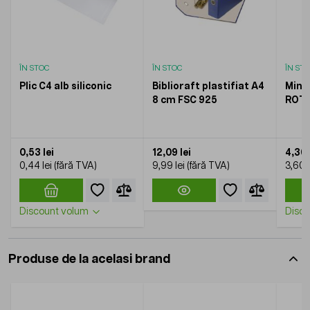
ÎN STOC
ÎN STOC
ÎN ST
Plic C4 alb siliconic
Biblioraft plastifiat A4
Mina 
8 cm FSC 925
ROT
0,53 lei
12,09 lei
4,36 
0,44 lei
9,99 lei
3,60 l
Discount volum
Disco
Produse de la acelasi brand