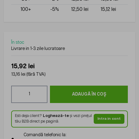
100+
-5%
12,50 lei
15,12 lei
În stoc
Livrare in 1-3 zile lucratoare
15,92 lei
13,16 lei
(fără TVA)
Cantitate
ADAUGĂ ÎN COȘ
Esti deja client?
Loghează-te
și vezi prețul
Intra in cont
tău B2B direct pe pagină.
Comandă telefonic la: