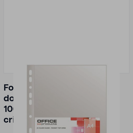
Folie protectie pentru
documente A4, 40 microni,
100/set, Office Products -
cristal