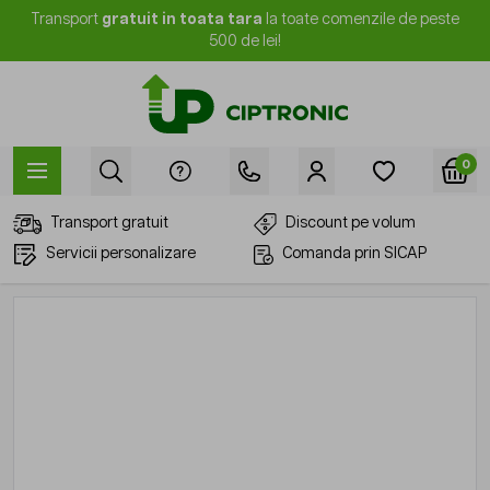
Mergi la Conținut
Transport
gratuit in toata tara
la toate comenzile de peste
500 de lei!
0
Transport gratuit
Discount pe volum
Servicii personalizare
Comanda prin SICAP