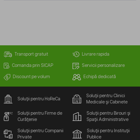
Transport gratuit
Livrare rapida
Comanda prin SICAP
Servicii personalizare
Discount pe volum
Echipă dedicată
Soluții pentru Clinici
Soluții pentru HoReCa
Medicale și Cabinete
Soluții pentru Firme de
Soluții pentru Birouri și
Curățenie
Spații Administrative
Soluții pentru Companii
Soluții pentru Instituții
Private
Publice