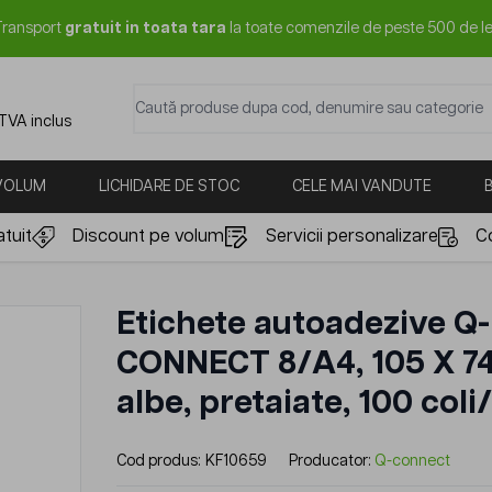
Transport
gratuit in toata tara
la toate comenzile de peste 500 de le
Caută produse dupa cod, denumire sau categorie
 TVA inclus
 VOLUM
LICHIDARE DE STOC
CELE MAI VANDUTE
tuit
Discount pe volum
Servicii personalizare
C
Etichete autoadezive Q-
CONNECT 8/A4, 105 X 7
albe, pretaiate, 100 coli
Cod produs:
KF10659
Producator:
Q-connect