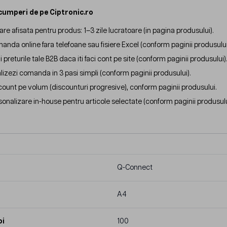
cumperi de pe Ciptronic.ro
rare afisata pentru produs: 1–3 zile lucratoare (in pagina produsului).
anda online fara telefoane sau fisiere Excel (conform paginii produsului
 preturile tale B2B daca iti faci cont pe site (conform paginii produsului)
alizezi comanda in 3 pasi simpli (conform paginii produsului).
count pe volum (discounturi progresive), conform paginii produsului.
sonalizare in-house pentru articole selectate (conform paginii produsulu
Q-Connect
A4
oi
100