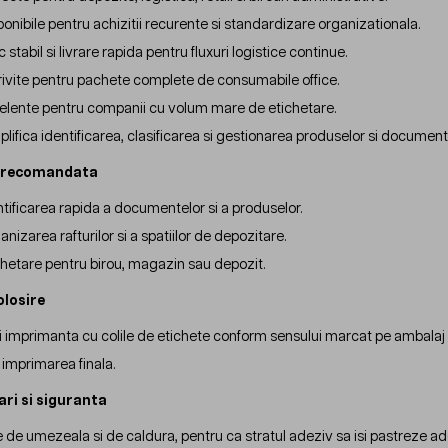
ponibile pentru achizitii recurente si standardizare organizationala.
 stabil si livrare rapida pentru fluxuri logistice continue.
rivite pentru pachete complete de consumabile office.
elente pentru companii cu volum mare de etichetare.
plifica identificarea, clasificarea si gestionarea produselor si document
e recomandata
ntificarea rapida a documentelor si a produselor.
nizarea rafturilor si a spatiilor de depozitare.
chetare pentru birou, magazin sau depozit.
olosire
 imprimanta cu colile de etichete conform sensului marcat pe ambalaj si 
 imprimarea finala.
ari si siguranta
ile de umezeala si de caldura, pentru ca stratul adeziv sa isi pastreze a