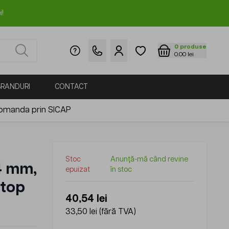
i!
0
produse
0.00 lei
BRANDURI
CONTACT
omanda prin SICAP
Stoc
Anunță-mă când revine
4 mm,
epuizat
în stoc
/top
40,54 lei
33,50 lei
(fără TVA)