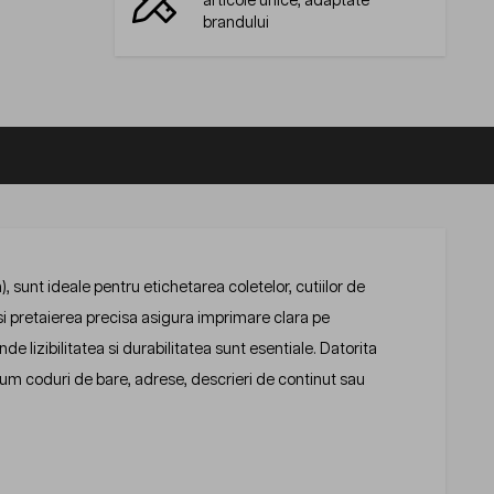
articole unice, adaptate
brandului
unt ideale pentru etichetarea coletelor, cutiilor de
si pretaierea precisa asigura imprimare clara pe
nde lizibilitatea si durabilitatea sunt esentiale. Datorita
um coduri de bare, adrese, descrieri de continut sau