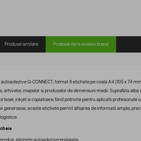
Produse similare
Produse de la acelasi brand
 autoadezive Q-CONNECT, format 8 etichete pe coala A4 (105 x 74 mm), s
, arhivelor, mapelor si produselor de dimensiuni medii. Suprafata alba 
 laser, inkjet si copiatoare, fiind potrivite pentru aplicatii profesionale u
i generoase, aceste etichete permit afisarea de informatii ample, prec
logistice.
 cheie
 produs: etichete autoadezive pretaiate.