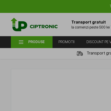
Mergi la Conținut
Transport gratuit
la comenzi peste 500 lei
PRODUSE
PROMOTII
DISCOUNT PE
Transport gra