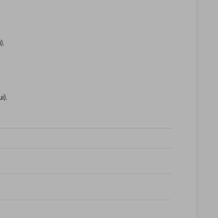
).
.
i).