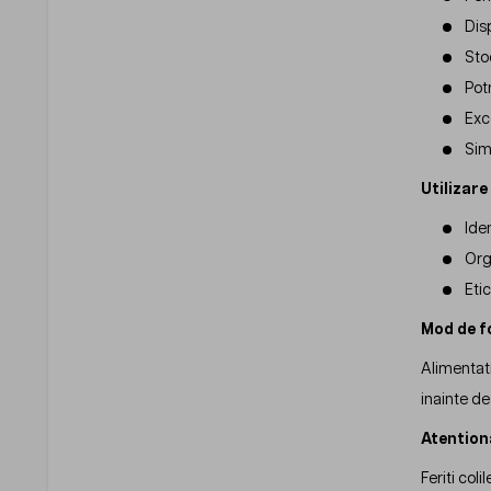
Dis
Stoc
Pot
Exc
Sim
Utilizar
Ide
Orga
Eti
Mod de f
Alimentati
inainte de
Atention
Feriti col