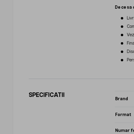
De ce sa 
Liv
Com
Vezi
Fin
Dis
Per
SPECIFICATII
Brand
Format
Numar f