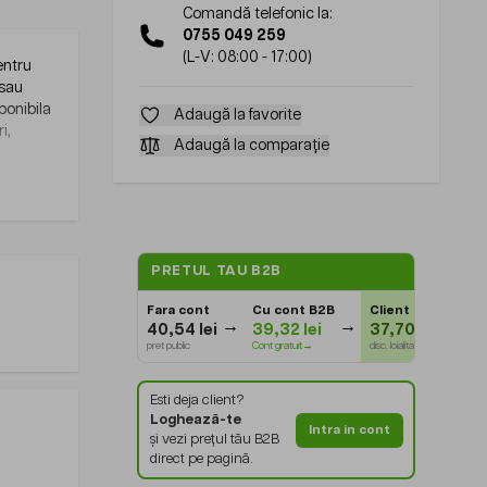
Comandă telefonic la:
0755 049 259
(L-V: 08:00 - 17:00)
entru
 sau
ponibila
Adaugă la favorite
i,
Adaugă la comparație
PRETUL TAU B2B
Fara cont
Cu cont B2B
Client Gold
⭐
40,54 lei
39,32 lei
37,70 lei
pret public
Cont gratuit→
disc. loialitate
Esti deja client?
Loghează-te
Intra in cont
și vezi prețul tău B2B
direct pe pagină.