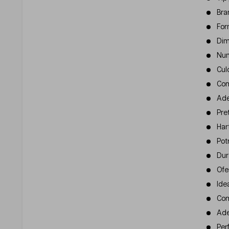
Bra
For
Dim
Num
Cul
Com
Ade
Pre
Har
Potr
Dura
Ofe
Idea
Com
Ade
Perf