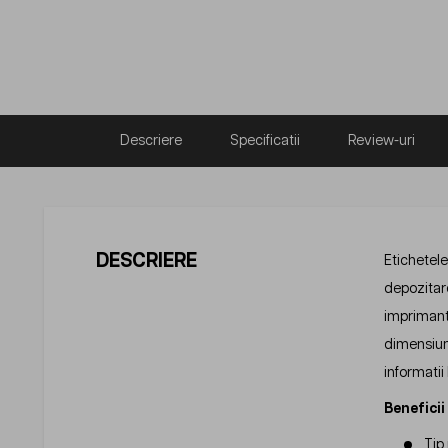
Descriere
Specificatii
Review-uri
DESCRIERE
Etichetele
depozitare
imprimante
dimensiuni
informatii 
Beneficii
Tip