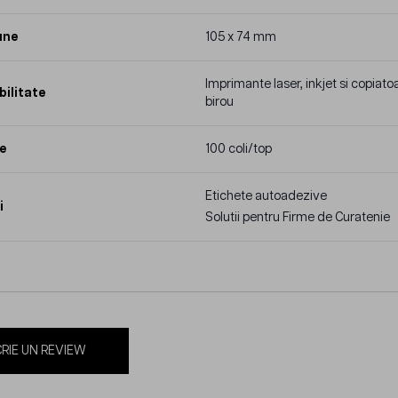
une
105 x 74 mm
Imprimante laser, inkjet si copiat
ilitate
birou
e
100 coli/top
Etichete autoadezive
i
Solutii pentru Firme de Curatenie
RIE UN REVIEW