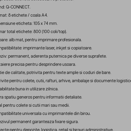
nd: Q-CONNECT.
mat: 8 etichete / coala A4.
ensiune eticheta: 105 x 74 mm.
ar total etichete: 800 (100 coli/top).
oare: alb mat, pentru imprimare profesionala.
patibilitate: imprimante laser, inkjet si copiatoare.
ziv: permanent, aderenta puternica pe diverse suprafete.
taiere precisa pentru desprindere usoara.
tie de calitate, potrivita pentru texte ample si coduri de bare.
ivite pentru colete, cutii, rafturi, arhive, ambalaje si documente logistic
bilitate buna in utilizare zilnica.
ra spatiu generos pentru informatii detaliate.
l pentru colete si cutii mari sau medii.
patibilitate universala cu imprimantele din birou.
zivul permanent garanteaza fixare sigura.
ecte pentru depozite, logistica, retail si birouri administrative.