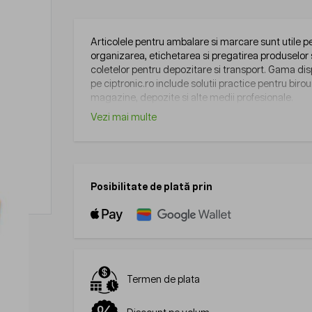
Articolele pentru ambalare si marcare sunt utile p
organizarea, etichetarea si pregatirea produselor
coletelor pentru depozitare si transport. Gama dis
pe ciptronic.ro include solutii practice pentru birour
magazine, depozite si alte medii profesionale.
Vezi mai multe
Posibilitate de plată prin
Termen de plata