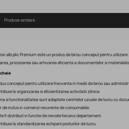
Produse similare
on alb plic Premium este un produs de birou conceput pentru utilizare zil
area, procesarea sau arhivarea eficienta a documentelor si materialelor 
 cheie
dus conceput pentru utilizare frecventa in medii de birou sau administr
ribuie la organizarea si eficientizarea activitatii zilnice.
ma si functionalitatea sunt adaptate cerintelor uzuale de lucru cu docu
r de inclus in comenzi recurente de consumabile.
e fi distribuit in functie de nevoile fiecarui departament.
tribuie la standardizarea echiparii posturilor de lucru.