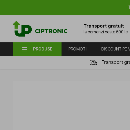
Mergi la Conținut
Transport gratuit
la comenzi peste 500 lei
PRODUSE
PROMOTII
DISCOUNT PE
Transport gra