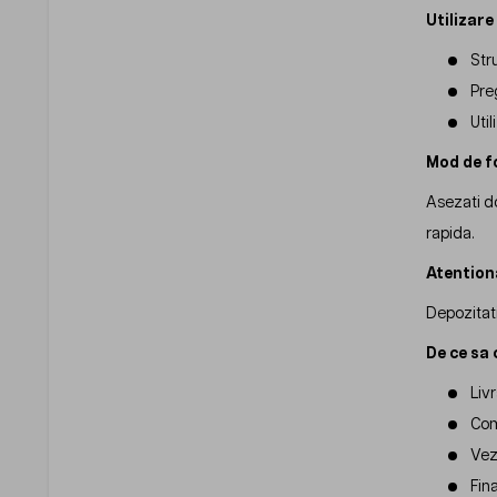
Utilizar
Str
Pre
Util
Mod de f
Asezati do
rapida.
Atention
Depozitati
De ce sa 
Liv
Com
Vezi
Fin