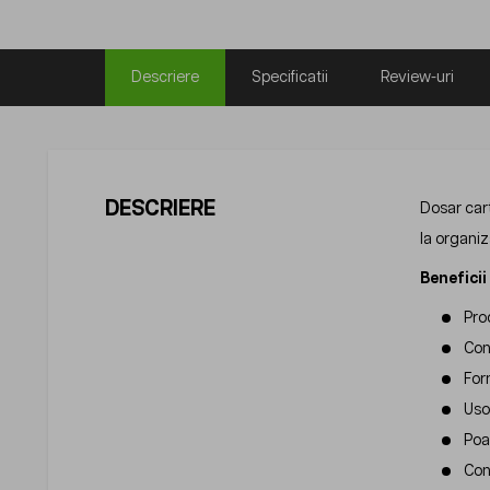
Descriere
Specificatii
Review-uri
DESCRIERE
Dosar cart
la organiz
Beneficii
Pro
Cont
For
Uso
Poat
Con