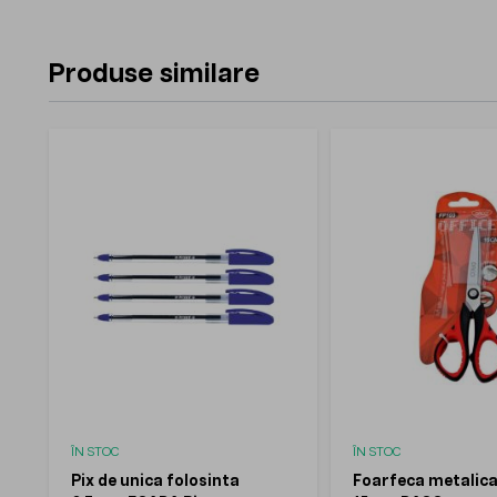
Produse similare
ÎN STOC
ÎN STOC
Pix de unica folosinta
Foarfeca metalica