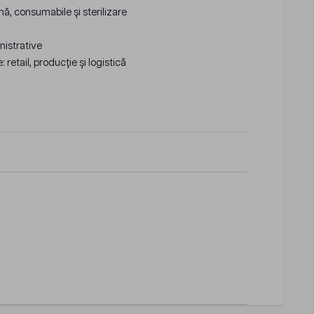
enă, consumabile și sterilizare
inistrative
 retail, producție și logistică