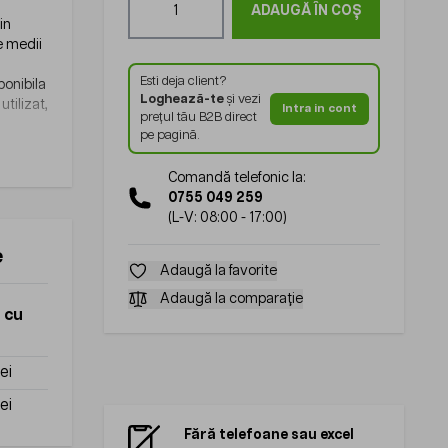
ADAUGĂ ÎN COȘ
in
te medii
Esti deja client?
ponibila
Loghează-te
și vezi
tilizat,
Intra in cont
prețul tău B2B direct
pe pagină.
Comandă telefonic la:
0755 049 259
(L-V: 08:00 - 17:00)
e
Adaugă la favorite
Adaugă la comparație
 cu
lei
lei
Fără telefoane sau excel