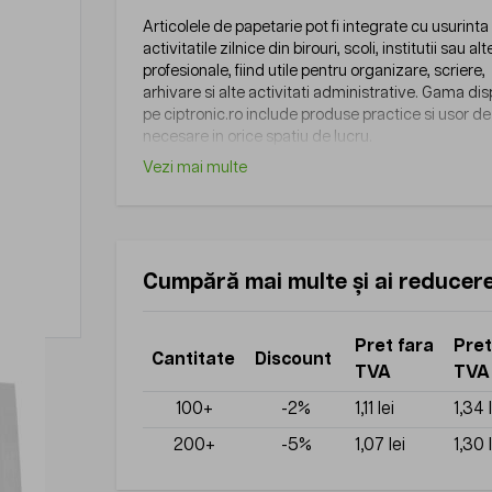
Articolele de papetarie pot fi integrate cu usurinta 
activitatile zilnice din birouri, scoli, institutii sau al
profesionale, fiind utile pentru organizare, scriere,
arhivare si alte activitati administrative. Gama dis
pe ciptronic.ro include produse practice si usor de u
necesare in orice spatiu de lucru.
Vezi mai multe
Cumpără mai multe și ai reducer
Pret fara
Pret
Cantitate
Discount
TVA
TVA
100+
-2%
1,11 lei
1,34 
200+
-5%
1,07 lei
1,30 