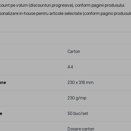
count pe volum (discounturi progresive), conform paginii produsului.
sonalizare in-house pentru articole selectate (conform paginii produsulu
Carton
A4
une
230 x 316 mm
230 g/mp
e
50 buc/set
Dosare carton