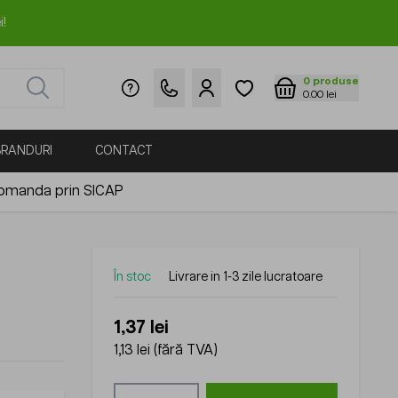
i!
0
produse
0.00 lei
BRANDURI
CONTACT
omanda prin SICAP
În stoc
Livrare in 1-3 zile lucratoare
1,37 lei
1,13 lei
(fără TVA)
Cantitate