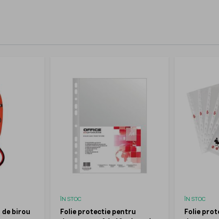
ÎN STOC
ÎN STOC
 de birou
Folie protectie pentru
Folie prot