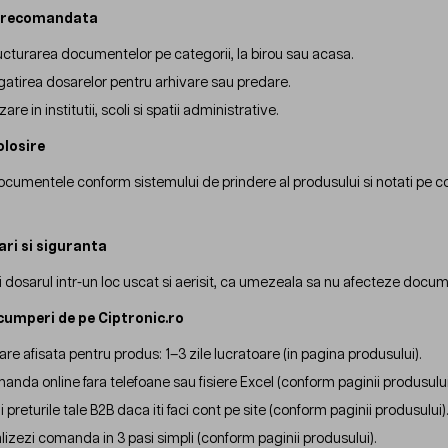
e recomandata
ucturarea documentelor pe categorii, la birou sau acasa.
gatirea dosarelor pentru arhivare sau predare.
izare in institutii, scoli si spatii administrative.
olosire
cumentele conform sistemului de prindere al produsului si notati pe cot
ari si siguranta
 dosarul intr-un loc uscat si aerisit, ca umezeala sa nu afecteze docume
cumperi de pe Ciptronic.ro
rare afisata pentru produs: 1–3 zile lucratoare (in pagina produsului).
anda online fara telefoane sau fisiere Excel (conform paginii produsului
 preturile tale B2B daca iti faci cont pe site (conform paginii produsului)
alizezi comanda in 3 pasi simpli (conform paginii produsului).