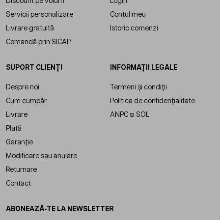
Discount pe volum
Login
Servicii personalizare
Contul meu
Livrare gratuită
Istoric comenzi
Comandă prin SICAP
SUPORT CLIENȚI
INFORMAȚII LEGALE
Despre noi
Termeni și condiții
Cum cumpăr
Politica de confidențialitate
Livrare
ANPC
si
SOL
Plată
Garanție
Modificare sau anulare
Returnare
Contact
ABONEAZĂ-TE LA NEWSLETTER