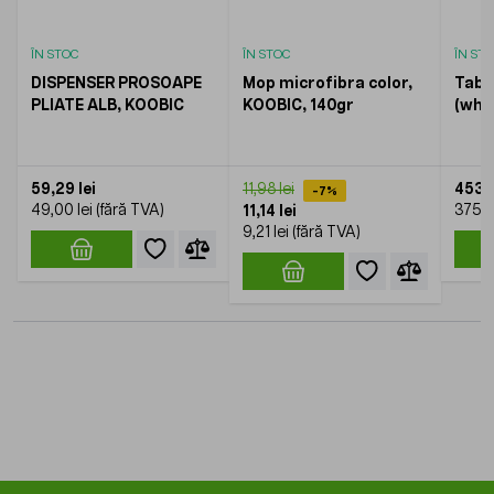
ÎN STOC
ÎN STOC
ÎN ST
DISPENSER PROSOAPE
Mop microfibra color,
Tabl
PLIATE ALB, KOOBIC
KOOBIC, 140gr
(whi
de a
- KO
59,29 lei
453,7
11,98 lei
-7%
49,00 lei
375,0
11,14 lei
9,21 lei