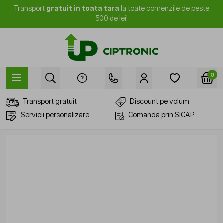
Mergi la Conținut
Transport
gratuit in toata tara
la toate comenzile de peste
500 de lei!
0
Transport gratuit
Discount pe volum
Servicii personalizare
Comanda prin SICAP