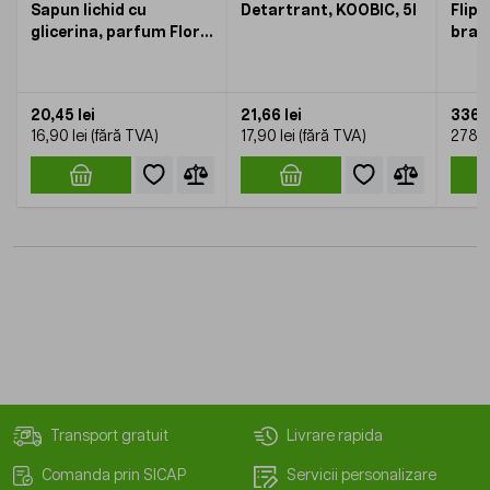
Sapun lichid cu
Detartrant, KOOBIC, 5l
Flip
glicerina, parfum Floral
brat
Blue, KOOBIC, 5l
KOOB
20,45 lei
21,66 lei
336,3
16,90 lei
17,90 lei
278,0
Transport gratuit
Livrare rapida
Comanda prin SICAP
Servicii personalizare