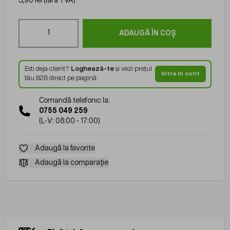
5,90 lei
(fără TVA)
Cantitate
ADAUGĂ ÎN COȘ
Esti deja client?
Loghează-te
și vezi prețul
Intra in cont
tău B2B direct pe pagină.
Comandă telefonic la:
0755 049 259
(L-V: 08:00 - 17:00)
Adaugă la favorite
Adaugă la comparație