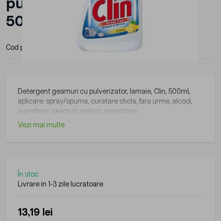
pulverizator, Lamaie, CLIN,
500ml
Cod produs:
CLN-500L
Detergent geamuri cu pulverizator, lamaie, Clin, 500ml,
aplicare: spray/spuma, curatare sticla, fara urme, alcool,
suprafete: geamuri, oglinzi, monitoare
Vezi mai multe
În stoc
Livrare in 1-3 zile lucratoare
13,19 lei