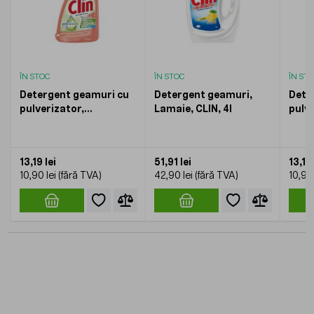
ÎN STOC
ÎN STOC
ÎN ST
Detergent geamuri cu
Detergent geamuri,
Dete
pulverizator,
Lamaie, CLIN, 4l
pulve
Grapefruit, Ecolabel,
CLIN
CLIN Pro Nature, 500ml
13,19 lei
51,91 lei
13,19 
10,90 lei
42,90 lei
10,90 