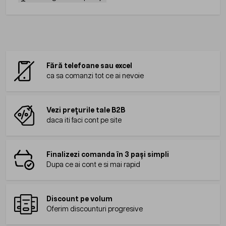
Fără telefoane sau excel
ca sa comanzi tot ce ai nevoie
Vezi prețurile tale B2B
daca iti faci cont pe site
Finalizezi comanda în 3 pași simpli
Dupa ce ai cont e si mai rapid
Discount pe volum
Oferim discounturi progresive