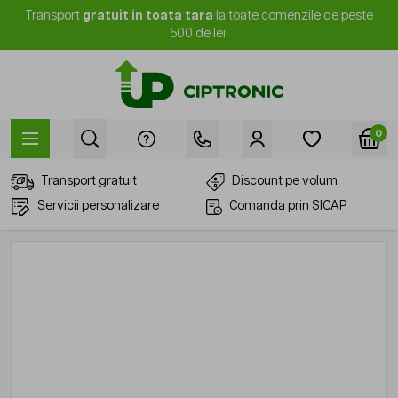
Mergi la Conținut
Transport
gratuit in toata tara
la toate comenzile de peste
500 de lei!
0
Transport gratuit
Discount pe volum
Servicii personalizare
Comanda prin SICAP