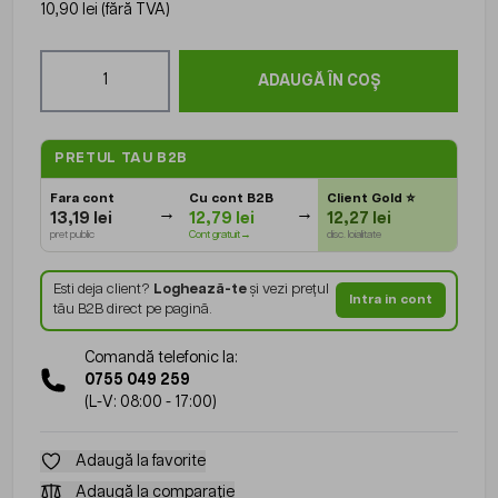
10,90 lei
(fără TVA)
Cantitate
ADAUGĂ ÎN COȘ
PRETUL TAU B2B
Fara cont
Cu cont B2B
Client Gold
⭐
13,19 lei
12,79 lei
12,27 lei
pret public
Cont gratuit→
disc. loialitate
Esti deja client?
Loghează-te
și vezi prețul
Intra in cont
tău B2B direct pe pagină.
Comandă telefonic la:
0755 049 259
(L-V: 08:00 - 17:00)
Adaugă la favorite
Adaugă la comparație