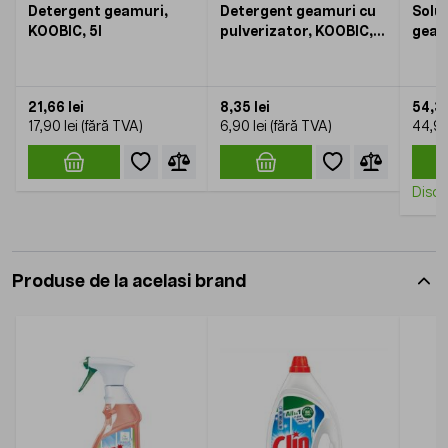
Detergent geamuri,
Detergent geamuri cu
Solut
KOOBIC, 5l
pulverizator, KOOBIC,
geam
750ml
CIF P
21,66 lei
8,35 lei
54,33
17,90 lei
6,90 lei
44,90
Disco
Produse de la acelasi brand