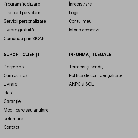
Program fidelizare
Înregistrare
Discount pe volum
Login
Servicii personalizare
Contul meu
Livrare gratuită
Istoric comenzi
Comandă prin SICAP
SUPORT CLIENȚI
INFORMAȚII LEGALE
Despre noi
Termeni și condiții
Cum cumpăr
Politica de confidențialitate
Livrare
ANPC
si
SOL
Plată
Garanție
Modificare sau anulare
Returnare
Contact