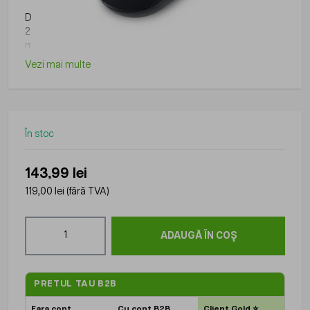
Dell Full-Size Wireless Mouse – MS300, negru, wireless
2.4GHz, DPI: 1000-4000, optic LED, 3 butoane, scroll
mecanic, greutate: 65 g, garantie: 3 ani
Vezi mai multe
În stoc
143,99 lei
119,00 lei
(fără TVA)
Cantitate
ADAUGĂ ÎN COȘ
PRETUL TAU B2B
Fara cont
Cu cont B2B
Client Gold
⭐