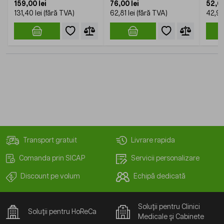
159,00 lei
76,00 lei
52,00
131,40 lei
62,81 lei
42,98 
Transport gratuit
Livrare rapida
Comanda prin SICAP
Servicii personalizare
Discount pe volum
Echipă dedicată
Soluții pentru Clinici
Soluții pentru HoReCa
Medicale și Cabinete