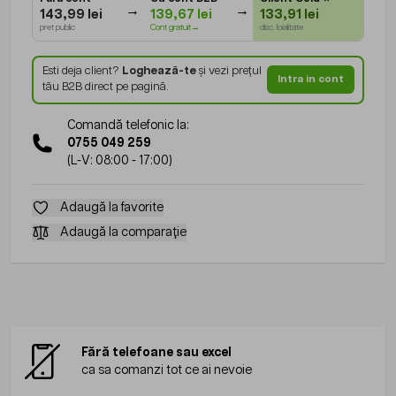
143,99 lei
139,67 lei
133,91 lei
pret public
Cont gratuit→
disc. loialitate
Esti deja client?
Loghează-te
și vezi prețul
Intra in cont
tău B2B direct pe pagină.
Comandă telefonic la:
0755 049 259
(L-V: 08:00 - 17:00)
Adaugă la favorite
Adaugă la comparație
Fără telefoane sau excel
ca sa comanzi tot ce ai nevoie