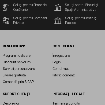
Soluții pentru Firme de
Soluții pentru Birouri și
Curățenie
Spații Administrative
Soluții pentru Companii
Soluții pentru Instituții
Private
Publice
BENEFICII B2B
CONT CLIENT
Program fidelizare
Înregistrare
Discount pe volum
Login
Servicii personalizare
Contul meu
Livrare gratuită
Istoric comenzi
Comandă prin SICAP
SUPORT CLIENȚI
INFORMAȚII LEGALE
Despre noi
Termeni și condiții