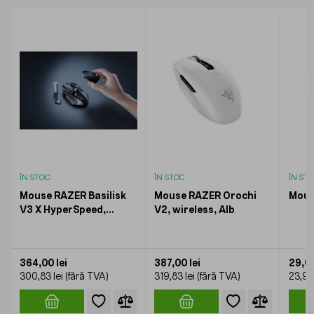
ÎN STOC
ÎN STOC
ÎN ST
Mouse RAZER Basilisk
Mouse RAZER Orochi
Mous
V3 X HyperSpeed,
V2, wireless, Alb
Negru
364,00 lei
387,00 lei
29,00
300,83 lei
319,83 lei
23,97 