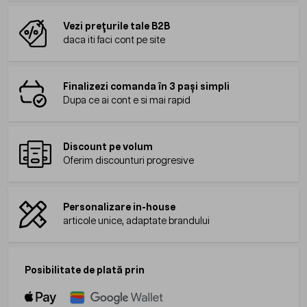
Vezi prețurile tale B2B
daca iti faci cont pe site
Finalizezi comanda în 3 pași simpli
Dupa ce ai cont e si mai rapid
Discount pe volum
Oferim discounturi progresive
Personalizare in-house
articole unice, adaptate brandului
Posibilitate de plată prin