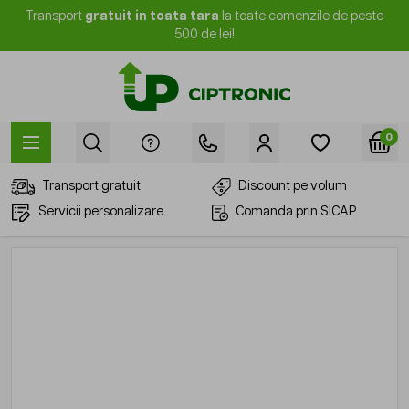
Mergi la Conținut
Transport
gratuit in toata tara
la toate comenzile de peste
500 de lei!
0
Transport gratuit
Discount pe volum
Servicii personalizare
Comanda prin SICAP