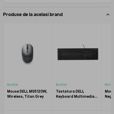
Produse de la acelasi brand
ÎN STOC
ÎN STOC
ÎN ST
Mouse DELL MS5120W,
Tastatura DELL
Mous
Wireless, Titan Grey
Keyboard Multimedia
Negr
KB216, cu fir, Negru