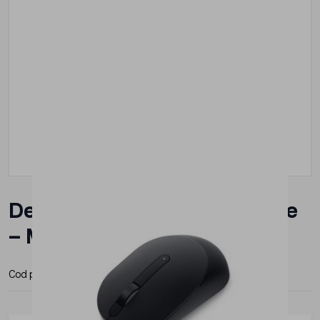
Dell full-size Wireless Mouse
– MS300, Negru
Cod produs:
570-ABOC
Producator:
Dell