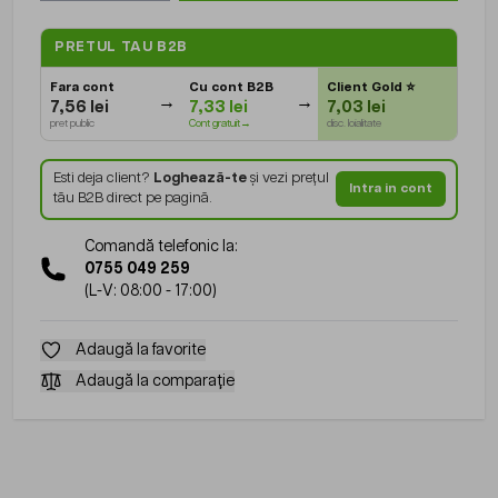
PRETUL TAU B2B
Fara cont
Cu cont B2B
Client Gold
⭐
7,56 lei
7,33 lei
7,03 lei
pret public
Cont gratuit→
disc. loialitate
Esti deja client?
Loghează-te
și vezi prețul
Intra in cont
tău B2B direct pe pagină.
Comandă telefonic la:
0755 049 259
(L-V: 08:00 - 17:00)
Adaugă la favorite
Adaugă la comparație