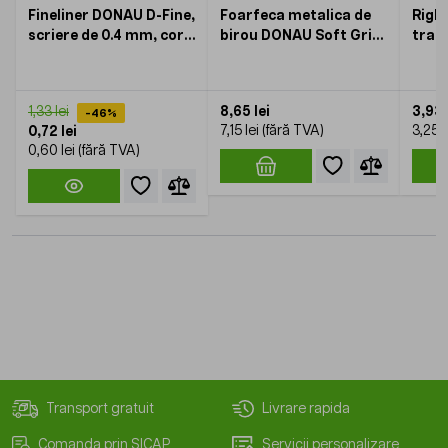
Fineliner DONAU D-Fine,
Foarfeca metalica de
Rigla
scriere de 0.4 mm, corp
birou DONAU Soft Grip,
tran
hexagonal *10
20 cm, albastru
DON
8,65 lei
3,93 
1,33 lei
-46%
7,15 lei
3,25 l
0,72 lei
0,60 lei
Transport gratuit
Livrare rapida
Comanda prin SICAP
Servicii personalizare