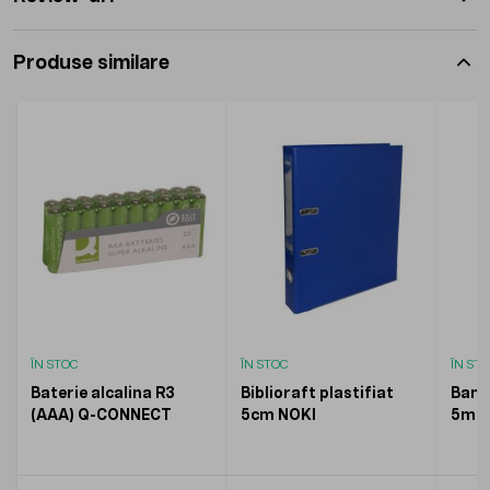
Produse similare
ÎN STOC
ÎN STOC
ÎN ST
Baterie alcalina R3
Biblioraft plastifiat
Band
(AAA) Q-CONNECT
5cm NOKI
5mm