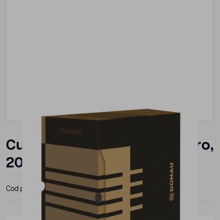
Cutie arhivare 200 mm, maro,
200x340x297 mm, DONAU
Cod produs:
DN-7663401FSC-02
Producator:
Donau