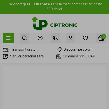
Mergi la Conținut
Transport
gratuit in toata tara
la toate comenzile de peste
500 de lei!
0
Transport gratuit
Discount pe volum
Servicii personalizare
Comanda prin SICAP