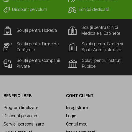
Discount pe volum
Echipă dedicată
Soluții pentru Clinici
Soluții pentru HoReCa
Medicale și Cabinete
Soluții pentru Firme de
Soluții pentru Birouri și
Curățenie
Spații Administrative
Soluții pentru Companii
Soluții pentru Instituții
Private
Publice
BENEFICII B2B
CONT CLIENT
Program fidelizare
Înregistrare
Discount pe volum
Login
Servicii personalizare
Contul meu