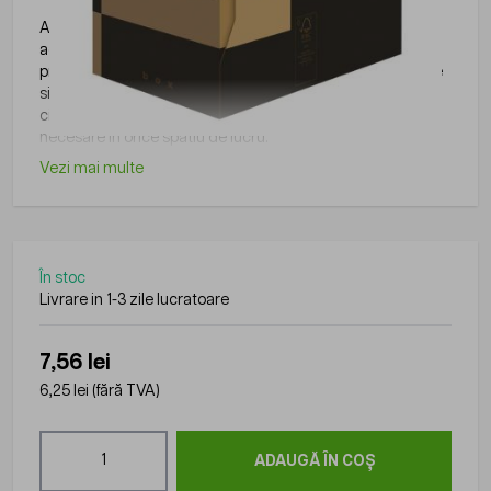
Articolele de papetarie pot fi integrate cu usurinta in
activitatile zilnice din birouri, scoli, institutii sau alte medii
profesionale, fiind utile pentru organizare, scriere, arhivare
si alte activitati administrative. Gama disponibila pe
ciptronic.ro include produse practice si usor de utilizat,
necesare in orice spatiu de lucru.
Vezi mai multe
În stoc
Livrare in 1-3 zile lucratoare
7,56 lei
6,25 lei
(fără TVA)
Cantitate
ADAUGĂ ÎN COȘ