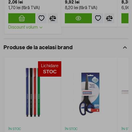
2,06 lei
9,92 lei
8,35 
1,70 lei
8,20 lei
6,90 l
Discount volum
Produse de la acelasi brand
Lichidare
STOC
ÎN STOC
ÎN STOC
ÎN ST