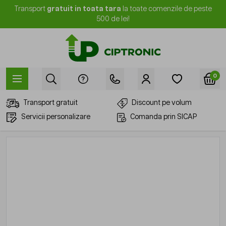
Mergi la Conținut
Transport
gratuit in toata tara
la toate comenzile de peste
500 de lei!
0
Transport gratuit
Discount pe volum
Servicii personalizare
Comanda prin SICAP