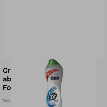
Crema de curatat non-
abraziva, White, CIF Pro
Formula, 750ml
Cod produs:
DIV-101104133
Producator:
CIF