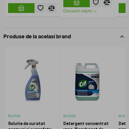
Discount volum
Produse de la acelasi brand
ÎN STOC
ÎN STOC
ÎN ST
Solutie de curatat
Detergent concentrat
Dete