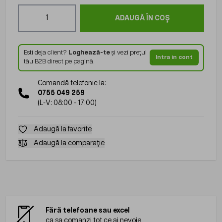
Cantitate
ADAUGĂ ÎN COȘ
Esti deja client?
Loghează-te
și vezi prețul
Intra in cont
tău B2B direct pe pagină.
Comandă telefonic la:
0755 049 259
(L-V: 08:00 - 17:00)
Adaugă la favorite
Adaugă la comparație
Fără telefoane sau excel
ca sa comanzi tot ce ai nevoie