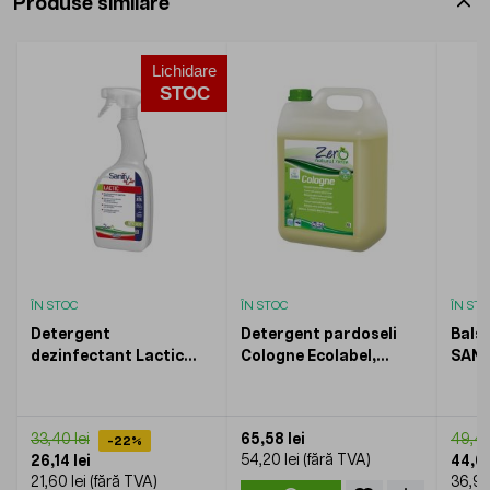
Produse similare
Lichidare
STOC
ÎN STOC
ÎN STOC
ÎN ST
Detergent
Detergent pardoseli
Balsa
dezinfectant Lactic
Cologne Ecolabel,
SANO
Ecolabel, SUTTER,
SUTTER, 5kg
750ml
65,58 lei
33,40 lei
49,49
-22%
54,20 lei
26,14 lei
44,65
21,60 lei
36,90