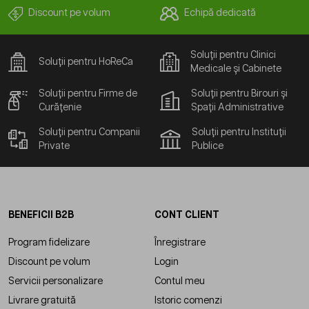
Discount pe volum
Echipă dedicată
Soluții pentru Clinici
Soluții pentru HoReCa
Medicale și Cabinete
Soluții pentru Firme de
Soluții pentru Birouri și
Curățenie
Spații Administrative
Soluții pentru Companii
Soluții pentru Instituții
Private
Publice
BENEFICII B2B
CONT CLIENT
Program fidelizare
Înregistrare
Discount pe volum
Login
Servicii personalizare
Contul meu
Livrare gratuită
Istoric comenzi