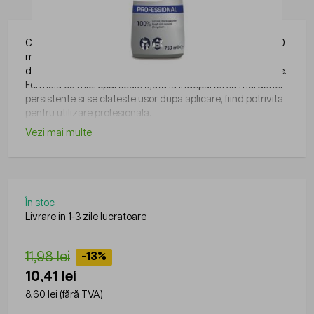
Crema de curatat non-abraziva CIF Pro Formula White 750
ml este un detergent tip crema, gata de utilizare (fara
dilutie), pentru suprafete dure lavabile din baie si bucatarie.
Formula cu microparticule ajuta la indepartarea murdariei
persistente si se clateste usor dupa aplicare, fiind potrivita
pentru utilizare profesionala.
Vezi mai multe
În stoc
Livrare in 1-3 zile lucratoare
11,98 lei
-13%
10,41 lei
8,60 lei
(fără TVA)