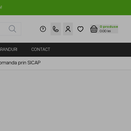
i!
0
produse
0.00 lei
BRANDURI
CONTACT
omanda prin SICAP