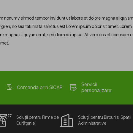
iam nonumy eirmod tempor invidunt ut labore et dolore magna aliquyam 
rgren, no sea takimata sanctus est Lorem ipsum dolor sit amet. Lorem 
ore magna aliquyam erat, sed diam voluptua. At vero eos et accusam et 
amet.
Servicii
Comanda prin SICAP
personalizare
Soluții pentru Firme de
Soluții pentru Birouri și Spații
Curățenie
Administrative