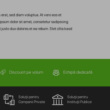
erat, sed diam voluptua. At vero eos et
ipsum dolor sit amet, consetetur sadipscing
justo duo dolores et ea rebum. Stet clita kasd
Discount pe volum
Echipă dedicată
Soluții pentru
Soluții pentru
Companii Private
Instituții Publice