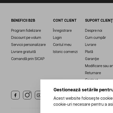
BENEFICII B2B
CONT CLIENT
SUPORT CLIENȚ
Program fidelizare
Înregistrare
Despre noi
Discount pe volum
Login
Cum cumpăr
Servicii personalizare
Contul meu
Livrare
Livrare gratuită
Istoric comenzi
Plată
Comandă prin SICAP
Garanție
Modificare sau a
Returnare
Contact
Gestionează setările pentru
Acest website folosește cookie-u
cookie-uri necesare pentru a asi