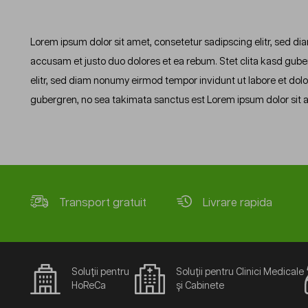
Lorem ipsum dolor sit amet, consetetur sadipscing elitr, sed d
accusam et justo duo dolores et ea rebum. Stet clita kasd gube
elitr, sed diam nonumy eirmod tempor invidunt ut labore et dol
gubergren, no sea takimata sanctus est Lorem ipsum dolor sit 
Transport gratuit
Livrare rapida
Soluții pentru
Soluții pentru Clinici Medicale
HoReCa
și Cabinete