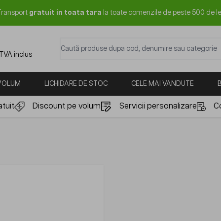
Transport
gratuit in toata tara
la toate comenzile de peste 500 de le
Caută produse dupa cod, denumire sau categorie
 TVA inclus
 VOLUM
LICHIDARE DE STOC
CELE MAI VANDUTE
tuit
Discount pe volum
Servicii personalizare
C