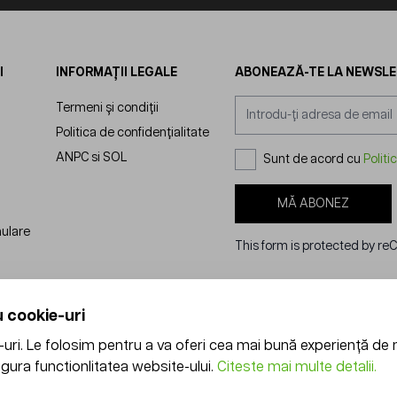
I
INFORMAȚII LEGALE
ABONEAZĂ-TE LA NEWSL
Adresă email
Termeni și condiții
Politica de confidențialitate
ANPC
si
SOL
Sunt de acord cu
Politi
MĂ ABONEZ
nulare
This form is protected by r
 cookie-uri
ri. Le folosim pentru a va oferi cea mai bună experiență de 
gura functionlitatea website-ului.
Citeste mai multe detalii.