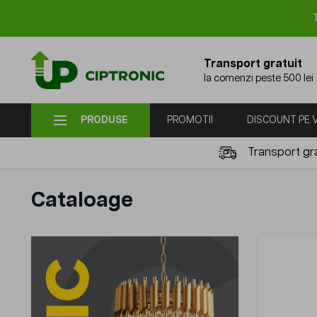
Mergi la Conținut
Transport gratuit
la comenzi peste 500 lei
PRODUSE
PROMOTII
DISCOUNT PE
Transport gra
Cataloage