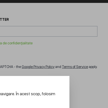
ETTER
ca de confidențialitate
eCAPTCHA - the
Google Privacy Policy
and
Terms of Service
apply.
navigare. În acest scop, folosim