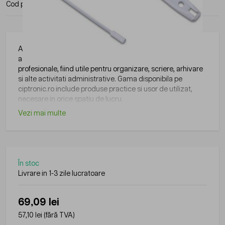
Cod produs:
OF-21301115-14
Producator:
Office Products
Articolele de papetarie pot fi integrate cu usurinta in
activitatile zilnice din birouri, scoli, institutii sau alte medii
profesionale, fiind utile pentru organizare, scriere, arhivare
si alte activitati administrative. Gama disponibila pe
ciptronic.ro include produse practice si usor de utilizat,
necesare in orice spatiu de lucru.
Vezi mai multe
În stoc
Livrare in 1-3 zile lucratoare
69,09 lei
57,10 lei
(fără TVA)