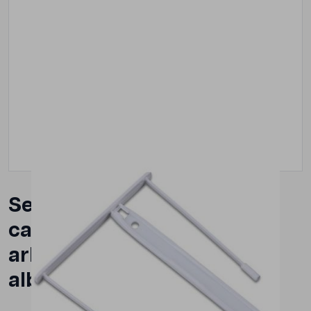
Set 100 buc alonje de mare
capacitate pentru cutii de
arhivare OFFICE Products,
alb