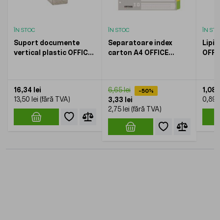
ÎN STOC
ÎN STOC
ÎN ST
Suport documente
Separatoare index
Lipic
vertical plastic OFFICE
carton A4 OFFICE
OFFI
Products, 70 mm,
Products, 10+1 taste
transparent fumuriu
color , hartie lucioasa
170gr
16,34 lei
1,08 l
6,65 lei
-50%
13,50 lei
0,89 l
3,33 lei
2,75 lei