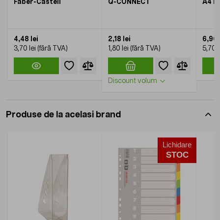
Faber-Castell
Q-CONNECT
A4 D
4,48 lei
2,18 lei
6,90 
3,70 lei
1,80 lei
5,70 l
Discount volum
Produse de la acelasi brand
Lichidare
STOC