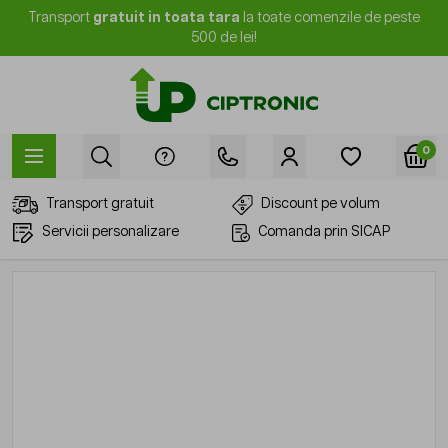
Mergi la Conținut
Transport
gratuit in toata tara
la toate comenzile de peste
500 de lei!
0
Transport gratuit
Discount pe volum
Servicii personalizare
Comanda prin SICAP