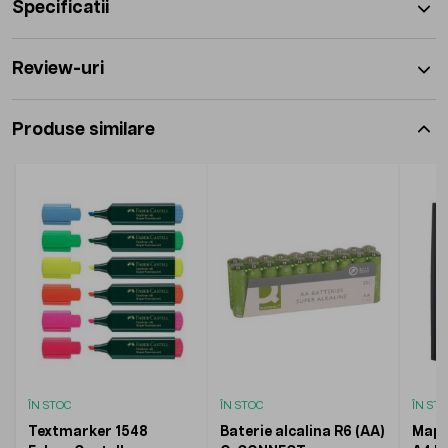
Specificatii
Review-uri
Produse similare
ÎN STOC
ÎN STOC
ÎN ST
Textmarker 1548
Baterie alcalina R6 (AA)
Mapa 