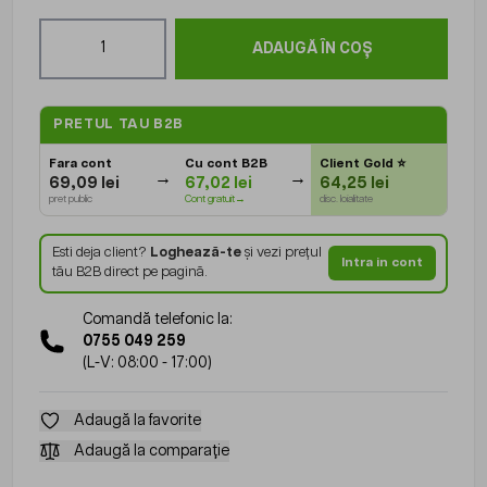
Cantitate
ADAUGĂ ÎN COȘ
PRETUL TAU B2B
Fara cont
Cu cont B2B
Client Gold
⭐
69,09 lei
67,02 lei
64,25 lei
pret public
Cont gratuit→
disc. loialitate
Esti deja client?
Loghează-te
și vezi prețul
Intra in cont
tău B2B direct pe pagină.
Comandă telefonic la:
0755 049 259
(L-V: 08:00 - 17:00)
Adaugă la favorite
Adaugă la comparație