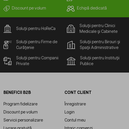
Discount pe volum
Echipă dedicată
Soluții pentru Clinici
Soluții pentru HoReCa
Medicale și Cabinete
Soluții pentru Firme de
Soluții pentru Birouri și
Curățenie
Spații Administrative
Soluții pentru Companii
Soluții pentru Instituții
Private
Publice
BENEFICII B2B
CONT CLIENT
Program fidelizare
Înregistrare
Discount pe volum
Login
Servicii personalizare
Contul meu
Livrare gratuită
Istoric comenzi