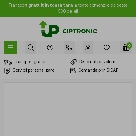
Mergi la Conținut
Transport
gratuit in toata tara
la toate comenzile de peste
500 de lei!
0
Transport gratuit
Discount pe volum
Servicii personalizare
Comanda prin SICAP