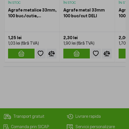
ÎN STOC
ÎN STOC
ÎN ST
Agrafe metalice 33mm,
Agrafe metal 33mm
Agra
100 buc./cutie,
100 buc/cut DELI
100 
rotunjite, KOOBIC
1,25 lei
2,30 lei
2,06 
1,03 lei
1,90 lei
1,70 l
Transport gratuit
Livrare rapida
Comanda prin SICAP
Servicii personalizare