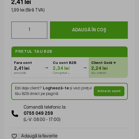
2,41 lei
1,99 lei
(fără TVA)
Cantitate
ADAUGĂ ÎN COȘ
PRETUL TAU B2B
Fara cont
Cu cont B2B
Client Gold
⭐
2,41 lei
2,34 lei
2,24 lei
pret public
Cont gratuit→
disc. loialitate
Esti deja client?
Loghează-te
și vezi prețul
Intra in cont
tău B2B direct pe pagină.
Comandă telefonic la:
0755 049 259
(L-V: 08:00 - 17:00)
Adaugă la favorite